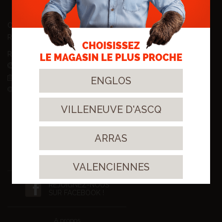
Fins de Séries
Promotions
CONSEIL ET INFORMATIONS
RÉALISATIONS
RECRUTEMENT
ACTUALITÉS
RDV / DEVIS
ENGLOS
NOS MAGASINS
Englos
Valenciennes
VILLENEUVE D'ASCQ
Villeneuve d'Ascq
Arras
ARRAS
S'INSCRIRE À LA NEWSLETTER
VALENCIENNES
REJOIGNEZ-NOUS
SUR FACEBOOK !
A propos