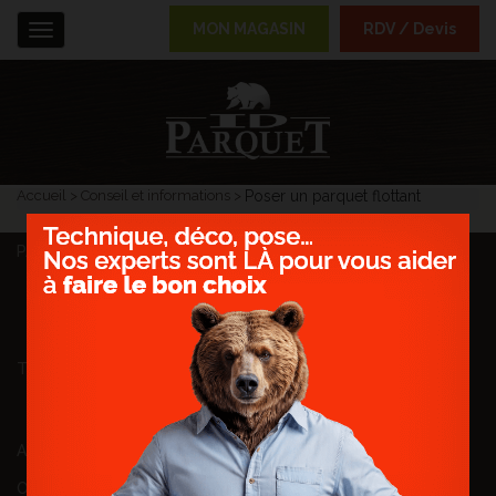
MON MAGASIN
RDV / Devis
Menu
Accueil
Conseil et informations
Poser un parquet flottant
PARQUETS
Massifs
Contrecollés
Stratifiés
Parquet Vinyle Clipsable
Sportifs
TERRASSES
Terrasses exotiques
Composite minéral
Entretien
ACCESSOIRES
OFFRES