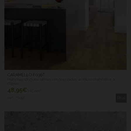
CARAMELLO F039T
Planches longues, lames vinyles rigides, 4 micro chanfreins, à
clipser
48
,95€
TTC/m²
Ref : F039T
Plus