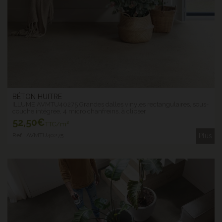
BÉTON HUITRE
ILLUME AVMTU40275 Grandes dalles vinyles rectangulaires, sous-
couche intégrée, 4 micro chanfreins, à clipser
52
,50€
TTC/m²
Ref : AVMTU40275
Plus