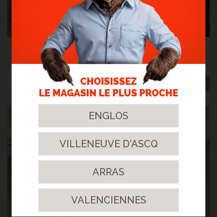
BEIGE RAMAGEUX
BLOOM AVMPU40236 lames vinyles rigides, sous-couche
intégrée, 4 micro chanfreins, à clipser
52
,50€
TTC/m²
Ref : AVMPU40236
Plus
ENGLOS
VILLENEUVE D'ASCQ
ARRAS
VALENCIENNES