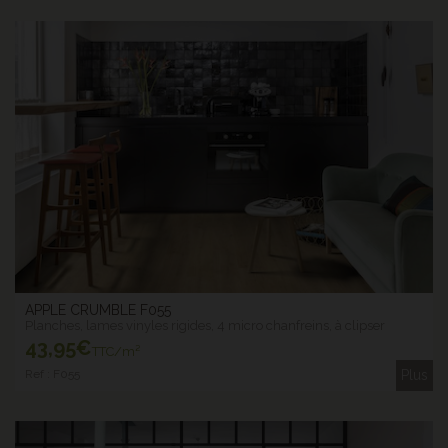
APPLE CRUMBLE F055
Planches, lames vinyles rigides, 4 micro chanfreins, à clipser
43
,95€
TTC/m²
Ref : F055
Plus