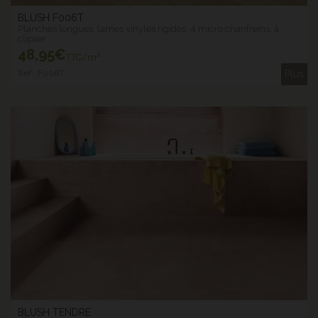
BLUSH F006T
Planches longues, lames vinyles rigides, 4 micro chanfreins, à
clipser
48
,95€
TTC/m²
Ref : F006T
Plus
BLUSH TENDRE