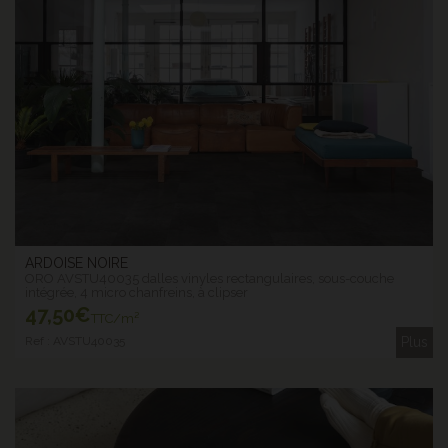
ARDOISE NOIRE
ORO AVSTU40035 dalles vinyles rectangulaires, sous-couche
intégrée, 4 micro chanfreins, à clipser
47
,50€
TTC/m²
Ref : AVSTU40035
Plus