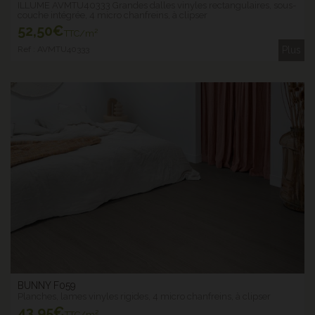
ILLUME AVMTU40333 Grandes dalles vinyles rectangulaires, sous-
couche intégrée, 4 micro chanfreins, à clipser
52
,50€
TTC/m²
Ref : AVMTU40333
Plus
BUNNY F059
Planches, lames vinyles rigides, 4 micro chanfreins, à clipser
43
,95€
TTC/m²