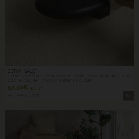
BÉTON GALET
ILLUME AVMTU40276 Grandes dalles vinyles rectangulaires, sous-
couche intégrée, 4 micro chanfreins, à clipser
52
,50€
TTC/m²
Ref : AVMTU40276
Plus