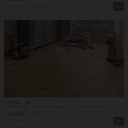
TTC/m²
Ref : SUCRE VANILLÉ70-1
Plus
ANAGO F319
Bâton rompu, lames vinyles rigides, 4 micro chanfreins, à clipser
59
,95€
TTC/m²
Ref : F319
Plus