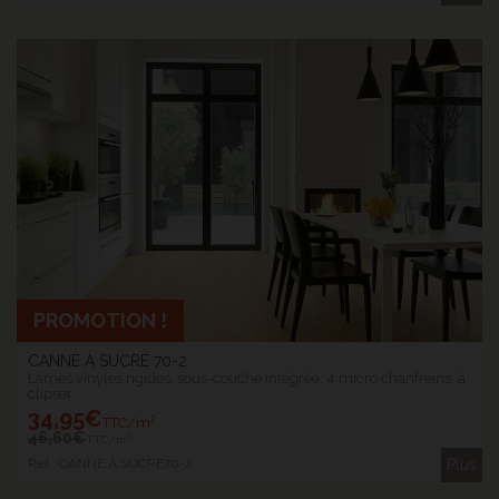
PROMOTION !
CANNE À SUCRE 70-2
Lames vinyles rigides, sous-couche intégrée, 4 micro chanfreins, à
clipser
34
,95€
TTC/m²
46
,60€
TTC/m²
Ref : CANNE À SUCRE70-2
Plus