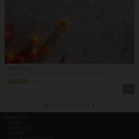
CEPPO F027
dalles XL vinyles rigides, 4 micro chanfreins, à clipser
54
,95€
TTC/m²
Ref : F027
Plus
1
|
2
|
3
|
4
|
5
|
6
|
7
|
8
PARQUETS
Massifs
Contrecollés
Stratifiés
Parquet Vinyle Clipsable