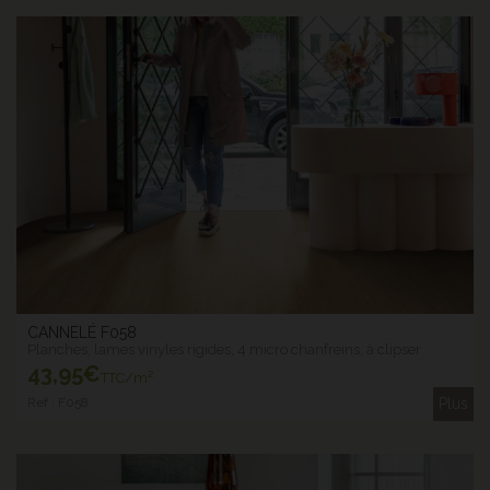
CANNELÉ F058
Planches, lames vinyles rigides, 4 micro chanfreins, à clipser
43
,95€
TTC/m²
Ref : F058
Plus