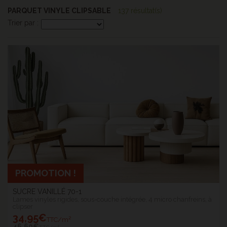
PARQUET VINYLE CLIPSABLE
137 résultat(s)
Trier par :
PROMOTION !
SUCRE VANILLÉ 70-1
Lames vinyles rigides, sous-couche intégrée, 4 micro chanfreins, à
clipser
34
,95€
TTC/m²
46
,60€