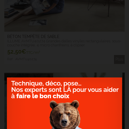
BÉTON TEMPÊTE DE SABLE
ILLUME AVMTU40274 Grandes dalles vinyles rectangulaires, sous-
couche intégrée, 4 micro chanfreins, à clipser
52
,50€
TTC/m²
Ref : AVMTU40274
Plus