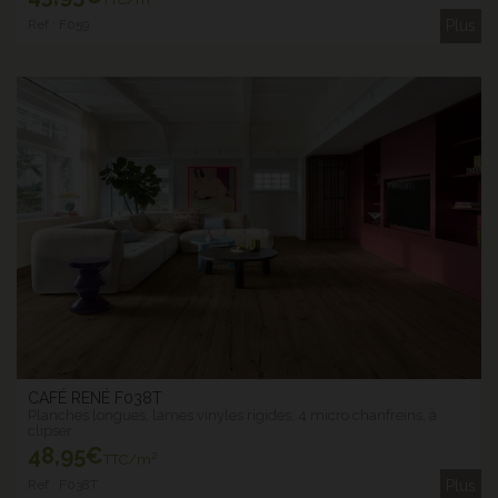
Ref : F059
Plus
CAFÉ RENÉ F038T
Planches longues, lames vinyles rigides, 4 micro chanfreins, à
clipser
48
,95€
TTC/m²
Ref : F038T
Plus