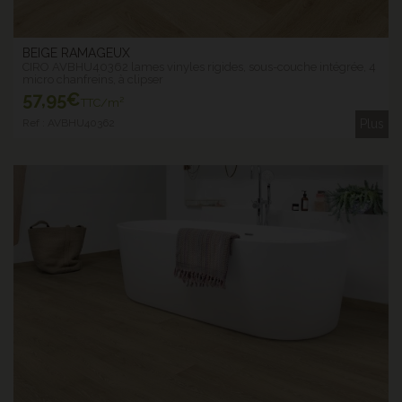
BEIGE RAMAGEUX
CIRO AVBHU40362 lames vinyles rigides, sous-couche intégrée, 4
micro chanfreins, à clipser
57
,95€
TTC/m²
Ref : AVBHU40362
Plus