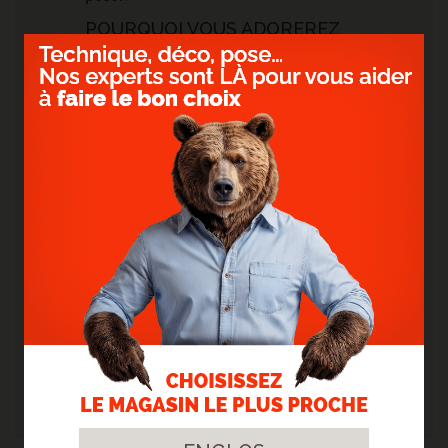
POURQUOI VOUS ADOREREZ
LE SOL EN VINYLE...
- Un aspect naturel :
le parquet a un aspect
qui reste extra-mate pour un confort optimal.
-
Une parfaite imitation :
Les multiples
nuances et tons sur chaque lame permettent
une réelle authenticité que vous ne trouverez
nulle part ailleurs.
- Une grande durabilité :
l'entretien reste
simple avec un seul produit grâce à la
première couche qui apporte une protection
complète.
- Etanche, doux et silencieux :
l'étanchéité
reste le principal avantage du vinyle, plus
besoin de se soucier des éclaboussures, vous
pouvez le poser dans votre salle de bains.
- Rapide et facile à poser :
il est facile et
rapide à poser grâce à la technologie de clip
breveté, poser du parquet ne sera plus un
secret pour vous.