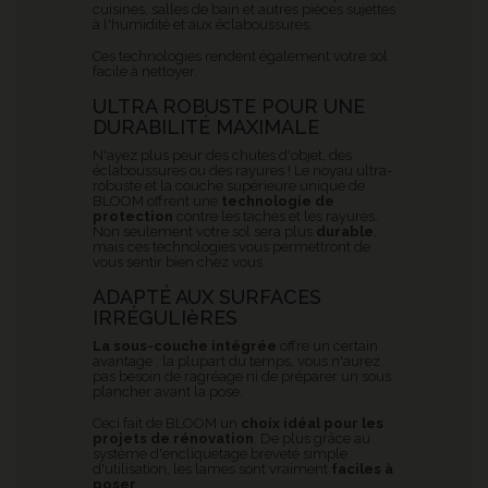
cuisines, salles de bain et autres pièces sujettes
à l'humidité et aux éclaboussures.
Ces technologies rendent également votre sol
facile à nettoyer.
ULTRA ROBUSTE POUR UNE
DURABILITÉ MAXIMALE
N'ayez plus peur des chutes d'objet, des
éclaboussures ou des rayures ! Le noyau ultra-
robuste et la couche supérieure unique de
BLOOM offrent une
technologie de
protection
contre les taches et les rayures.
Non seulement votre sol sera plus
durable
,
mais ces technologies vous permettront de
vous sentir bien chez vous.
ADAPTÉ AUX SURFACES
IRRÉGULIèRES
La sous-couche intégrée
offre un certain
avantage : la plupart du temps, vous n'aurez
pas besoin de ragréage ni de préparer un sous
plancher avant la pose.
Ceci fait de BLOOM un
choix idéal pour les
projets de rénovation
. De plus grâce au
système d'encliquetage breveté simple
d'utilisation, les lames sont vraiment
faciles à
poser
.