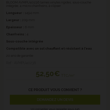
BLOOM AVMPU40236 lames vinyles rigides, sous-couche
intégrée, 4 micro chanfreins, à clipser
Longueur :
1494 mm
Largeur :
209 mm
Epaisseur :
6 mm
Chanfreins :
4
Sous-couche intégrée
Compatible avec un sol chauffant et résistant à l'eau
20 ans de garantie
Ref : AVMPU40236
52
,50€
TTC/m²
CE PRODUIT VOUS CONVIENT ?
DEMANDEZ UN DEVIS
Un conseiller vous rappelle sous 24h