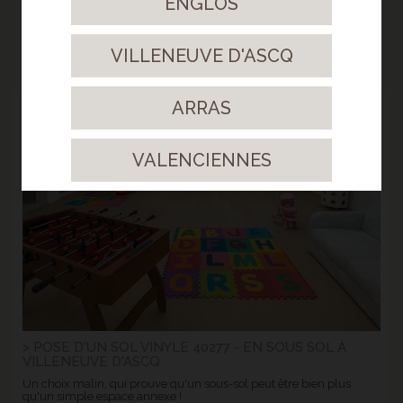
ENGLOS
NOS RÉALISATIONS
VILLENEUVE D'ASCQ
ARRAS
18
Août.
VALENCIENNES
2025
> POSE D'UN SOL VINYLE 40277 - EN SOUS SOL À
VILLENEUVE D'ASCQ
Un choix malin, qui prouve qu'un sous-sol peut être bien plus
qu'un simple espace annexe !