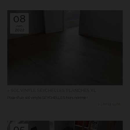
08
Juin.
2022
> SOL VINYLE SEYCHELLES PLANCHES XL
Pose d'un sol vinyle SEYCHELLES hors norme !
> Lire la suite...
05