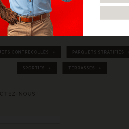
IF VIEILLI - BATON ROMPU
CHÊNE ANIMOSO AUTHEN
C CEINTURE - LA GORGUE
181 - POSE EN DIAGONA
UETS CONTRECOLLÉS >
PARQUETS STRATIFIÉS 
SPORTIFS >
TERRASSES >
ACTEZ-NOUS