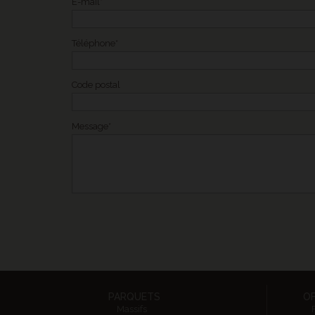
E-mail*
Téléphone*
Code postal
Message*
PARQUETS
O
Massifs