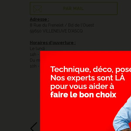
PAR MAIL
Adresse :
8 Rue du Frenelet / Bd de l'Ouest
59650 VILLENEUVE D'ASCQ
Horaires d'ouverture :
Le lundi :
14h - 19h
Du mardi au samedi :
10h - 12h / 14h - 19h