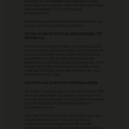
garantit un sol entièrement résistant à l'eau,
idéal pour les cuisines, salles de bain et autres
pièces sujettes à l'humidité et aux
éclaboussures.
Ces technologies rendent également votre sol
vinyle Alpha Vinyl facile à nettoyer.
ULTRA ROBUSTE POUR UNE DURABILITÉ
MAXIMALE
Oubliez les chutes d'objet, les éclaboussures
ou les rayures grâce au noyau ultra-robuste et
à la couche supérieure unique d'Alpha Vinyl,
qui offrent qui offrent une technologie de
protection contre les taches et les rayures. Non
seulement votre sol sera plus durable, mais
c'est technologies vous permettront de vous
sentir bien chez vous.
ADAPTÉ AUX SURFACES IRRÉGULIèRES
Le noyau massif du sol vinyle Alpha Vinyl offre
un autre avantage : la plupart du temps, vous
n'aurez pas à préparer un sous plancher avant
la pose. Pas besoin de ragréage donc la
plupart du temps.
Ceci fait d'Alpha Vinyl un choix idéal pour les
projets de rénovation. De plus grâce au
système d'encliquetage breveté simple
d'utilisation, les lames sont vraiment faciles à