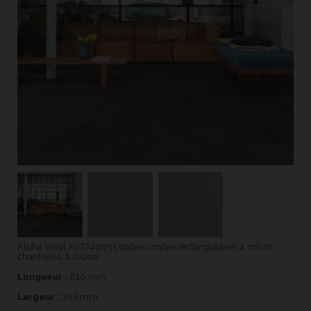
Alpha Vinyl AVST40035 dalles vinyles rectangulaires 4 micro
chanfreins, à clipser
Longueur :
610 mm
Largeur :
303 mm