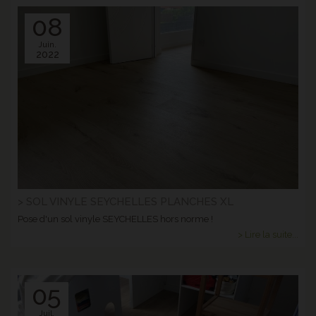
08
Juin.
2022
> SOL VINYLE SEYCHELLES PLANCHES XL
Pose d'un sol vinyle SEYCHELLES hors norme !
> Lire la suite...
05
Juil.