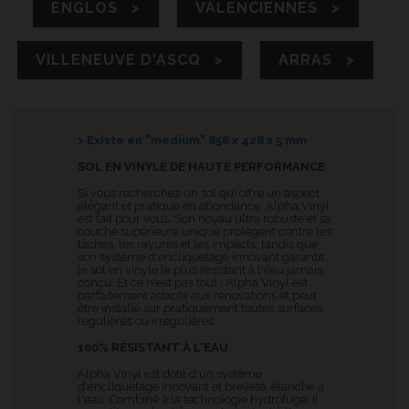
ENGLOS >
VALENCIENNES >
VILLENEUVE D'ASCQ >
ARRAS >
> Existe en "medium" 856 x 428 x 5 mm
SOL EN VINYLE DE HAUTE PERFORMANCE
Si vous recherchez un sol qui offre un aspect
élégant et pratique en abondance, Alpha Vinyl
est fait pour vous. Son noyau ultra robuste et sa
couche supérieure unique protègent contre les
tâches, les rayures et les impacts, tandis que
son système d'encliquetage innovant garantit
le sol en vinyle le plus résistant à l'eau jamais
conçu. Et ce n'est pas tout : Alpha Vinyl est
parfaitement adapté aux rénovations et peut
être installé sur pratiquement toutes surfaces,
régulières ou irrégulières.
100% RÉSISTANT À L'EAU
Alpha Vinyl est doté d'un système
d'encliquetage innovant et breveté, étanche à
l'eau. Combiné à la technologie hydrofuge, il