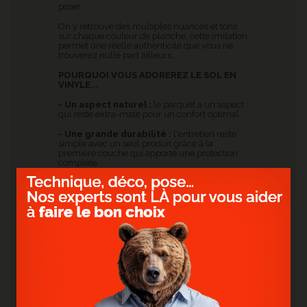
poser.
On y retrouve des multiples nuances et tons
sur chaque couleur de planche, cette imitation
permet une réelle authenticité que vous ne
trouverez nulle part ailleurs.
POURQUOI VOUS ADOREREZ LE SOL EN
VINYLE...
- Un aspect naturel :
le parquet a un aspect
qui reste extra-mate pour un confort optimal.
- Une grande durabilité :
l'entretien reste
simple avec un seul produit grâce à la
première couche qui apporte une protection
complète.
- Etanche, doux et silencieux :
l'étanchéité
reste le principal avantage du vinyle, plus
besoin de se soucier des éclaboussures, vous
pouvez le poser dans votre salle de bains.
- Rapide et facile à poser :
il est facile et
rapide à poser grâce à la technologie de clip
breveté, poser du parquet ne sera plus un
secret pour vous.
CARACTÉRISTIQUES DU SOL VINYLE
ARDOISE NOIRE