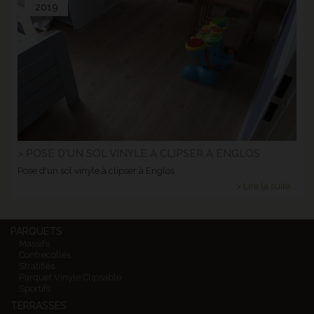
2019
> POSE D'UN SOL VINYLE À CLIPSER À ENGLOS
Pose d'un sol vinyle à clipser à Englos
> Lire la suite...
PARQUETS
Massifs
Contrecollés
Stratifiés
Parquet Vinyle Clipsable
Sportifs
TERRASSES