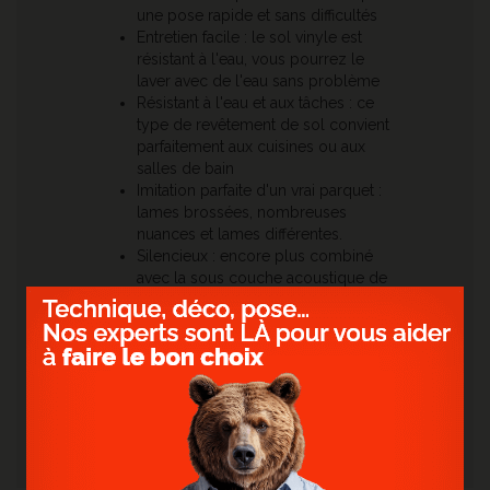
une pose rapide et sans difficultés
Entretien facile : le sol vinyle est
résistant à l'eau, vous pourrez le
laver avec de l'eau sans problème
Résistant à l'eau et aux tâches : ce
type de revêtement de sol convient
parfaitement aux cuisines ou aux
salles de bain
Imitation parfaite d'un vrai parquet :
lames brossées, nombreuses
nuances et lames différentes.
Silencieux : encore plus combiné
avec la sous couche acoustique de
2mm. Très bonne isolation
accoustique et thermique.
Idéal en rénovation : très faible
épaisseur pour une résistance
maximale.
Accessoires assortis : combinez les plinthes et
autres barres de seuil dans la teinte de votre
sol.