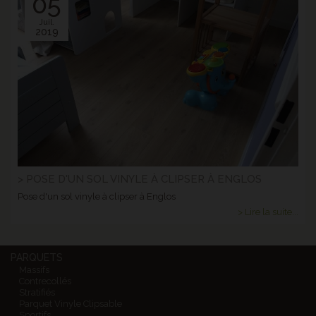
05
Juil.
2019
> POSE D'UN SOL VINYLE À CLIPSER À ENGLOS
Pose d'un sol vinyle à clipser à Englos
> Lire la suite...
PARQUETS
Massifs
Contrecollés
Stratifiés
Parquet Vinyle Clipsable
Sportifs