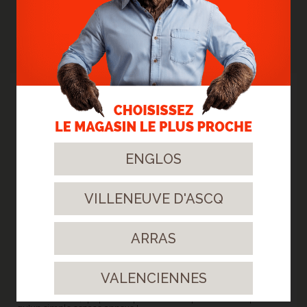
NOS RÉALISATIONS
18
Août.
2025
ENGLOS
VILLENEUVE D'ASCQ
ARRAS
> POSE D'UN SOL VINYLE 40277 - EN SOUS SOL À
VALENCIENNES
VILLENEUVE D'ASCQ
Un choix malin, qui prouve qu'un sous-sol peut être bien plus