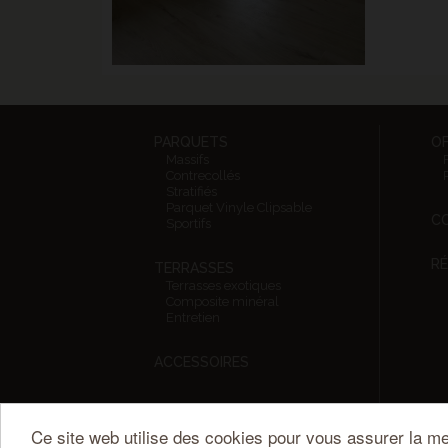
PARQUETS
O
Massifs
Contrecollés
Stratifiés
Parquet Vinyle Clipsable
CO
Sportifs
RÉ
TERRASSES
Terrasses exotiques
Composite minéral
Entretien
ACCESSOIRES
Ce site web utilise des cookies pour vous assurer la me