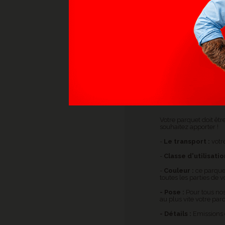
POURQUOI 
- Un aspect naturel
- Une grande durabi
protection complète.
- Etanche, doux et s
vous pouvez le poser d
- Rapide et facile à
sera plus un secret p
CARACTÉRISTIQ
Votre parquet doit êt
souhaitez apporter !
-
Le transport :
votr
-
Classe d'utilisatio
-
Couleur :
ce parque
toutes les parties de v
- Pose :
Pour tous nos
au plus vite votre par
- Détails :
Emissions 