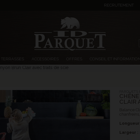
RECRUTEMENT
TERRASSES
ACCESSOIRES
OFFRES
CONSEIL ET INFORMATIO
yon Brun Clair avec traits de scie
PARQUETS P
CHÊNE
CLAIR 
Balance Cl
chanfreins,
Longueur 
Largeur :