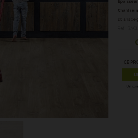
Epaisseur
Chanfrein
20 ans de 
Ref : BAC
CE PR
D
Un con