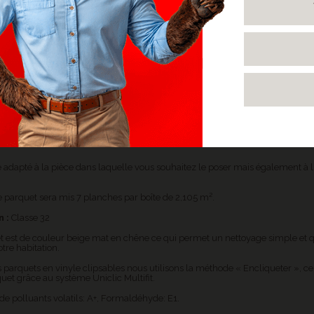
VOUS ADOREREZ LE SOL EN VINYLE...
 :
le parquet a un aspect qui reste extra-mate pour un confort optimal.
lité :
l'entretien reste simple avec un seul produit grâce à la première cou
ilencieux :
l'étancheité reste le principal avantage du vinyle, plus besoin d
ans votre salle de bains.
 poser :
il est facile et rapide à poser grâce à la technologie Uniclic Multifit
our vous.
UES CHENE CANYON BRUN CLAIR AVEC TRAITS DE SC
re adapté à la pièce dans laquelle vous souhaitez le poser mais également à
e parquet sera mis 7 planches par boîte de 2,105 m².
n :
Classe 32
t est de couleur beige mat en chêne ce qui permet un nettoyage simple et q
otre habitation.
 parquets en vinyle clipsables nous utilisons la méthode « Encliqueter », ce
quet grâce au système Uniclic Multifit.
de polluants volatils: A+, Formaldéhyde: E1.