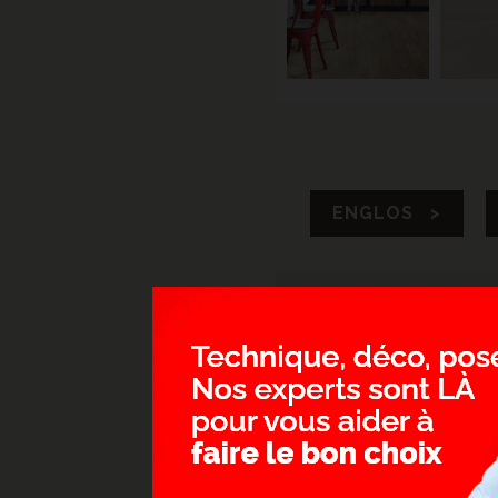
ENGLOS >
SOL EN VI
Le vinyle est une imi
Le vinyle a une pose fa
couche supérieure de p
On y retrouve des mul
authenticité que vous 