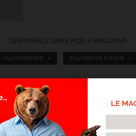
DISPONIBLE DANS NOS 4 MAGASINS
VALENCIENNES >
VILLENEUVE D'ASCQ >
NYLE EXTRA LONG ET EXTRA LARGE
LE MA
tation du parquet sans les désavantages.
cile et rapide tout en gardant des finitions parfaites. Il est résistant à l'eau c
rotection. Ce parquet reste doux et agréable au toucher tout en enlevant les
tiples nuances et tons sur chaque couleur de planche, cette imitation perm
ne trouverez nulle part ailleurs.