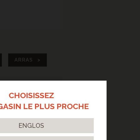
ARRAS >
CHOISISSEZ
GASIN LE PLUS PROCHE
ar il possède une
 bruits parasites.
ENGLOS
et une réelle