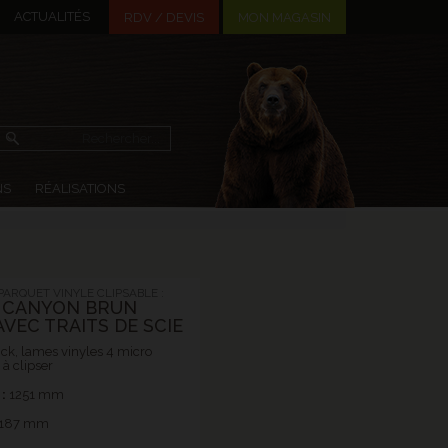
ACTUALITÉS
MON MAGASIN
RDV / DEVIS
NS
RÉALISATIONS
ARQUET VINYLE CLIPSABLE :
 CANYON BRUN
AVEC TRAITS DE SCIE
ick, lames vinyles 4 micro
 à clipser
:
1251 mm
187 mm