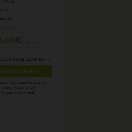
 :
4,5 mm
s :
4
garanti
L40031
0
,00€
TTC/m²
ODUIT VOUS CONVIENT ?
EMANDEZ UN DEVIS
seiller vous rappelle sous 24h
pour un
devis rapide
et sans engagement.