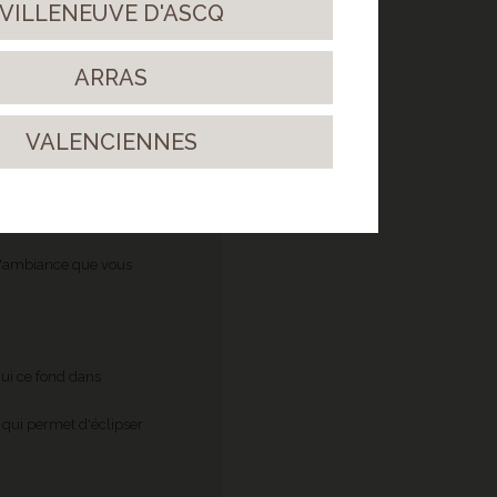
VILLENEUVE D'ASCQ
ARRAS
che qui apporte une
e se soucié des tâches
VALENCIENNES
, poser du parquet ne
IE
 l'ambiance que vous
ui ce fond dans
 qui permet d'éclipser