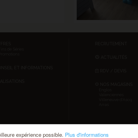
FFRES
RECRUTEMENT
Fins de Séries
Promotions
ACTUALITÉS
NSEIL ET INFORMATIONS
RDV / DEVIS
ALISATIONS
NOS MAGASINS
Englos
Valenciennes
Villeneuve d'Ascq
Arras
illeure expérience possible.
Plus d'informations
Design by Kamélécom