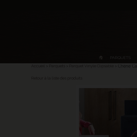
PARQUETS
Accueil
Parquets
Parquet Vinyle Clipsable
Chêne Can
Retour à la liste des produits