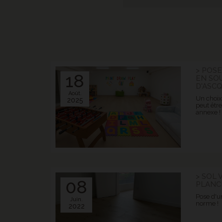
> POSE
18
EN SOU
D'ASC
Août.
Un choix
2025
peut êtr
annexe !
> SOL 
08
PLANC
Pose d'u
Juin.
norme !
2022