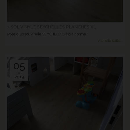
> SOL VINYLE SEYCHELLES PLANCHES XL
Pose d'un sol vinyle SEYCHELLES hors norme !
> Lire la suite...
05
Juil.
2019