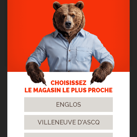
l'humidité, ce qui rend le nettoyage plus facile
que jamais ! Vous pourrez profiter de ce sol en
toute sérénité.
La technologie Scratch & Stain
Guard
Profitez de votre sol en vinyle pendant des
années grâce à sa couche supérieure étanche
dotée de la technologie Stain & Scratch Guard.
Cette couche garantit une protection
supérieure contre les rayures, les taches, la
saleté et les marques de friction.
NOS RÉALISATIONS
ENGLOS
18
Août.
VILLENEUVE D'ASCQ
2025