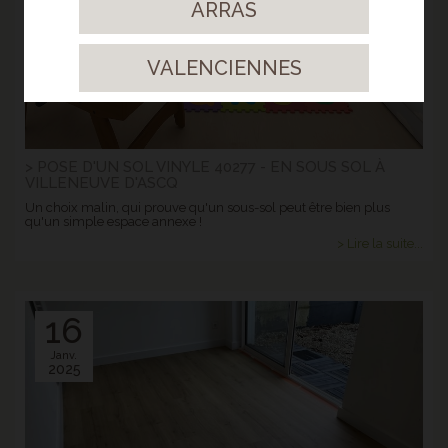
ARRAS
VALENCIENNES
> POSE D'UN SOL VINYLE 40277 - EN SOUS SOL À
VILLENEUVE D'ASCQ
Un choix malin, qui prouve qu'un sous-sol peut être bien plus
qu'un simple espace annexe !
> Lire la suite...
16
Janv.
2025