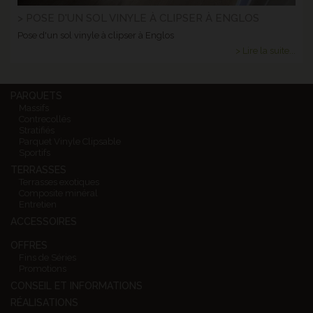
> POSE D'UN SOL VINYLE À CLIPSER À ENGLOS
Pose d'un sol vinyle à clipser à Englos
> Lire la suite...
PARQUETS
Massifs
Contrecollés
Stratifiés
Parquet Vinyle Clipsable
Sportifs
TERRASSES
Terrasses exotiques
Composite minéral
Entretien
ACCESSOIRES
OFFRES
Fins de Séries
Promotions
CONSEIL ET INFORMATIONS
RÉALISATIONS