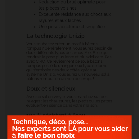
Réduction du bruit optimale pour
les pièces voisines.
Excellente résistance aux chocs aux
rayures et aux taches.
Une pose accélérée et simplifiée.
La technologie Unizip
Vous souhaitez créer un motif à bâtons
rompus ? Généralement, vous aurez besoin de
deux différents types de lames, A et B, ce qui
rendrait la pose plus lente et plus délicate. Pas
avec CIRO. Ce revêtement de sol à bâtons
rompus possède un ingénieux type de lame
qui s'emboîte des deux côtés, grâce au
système Unizip. Vous aurez un nouveau sol à
bâtons rompus en un rien de temps !
Doux et silencieux
Avec ce sol en vinyle, vous marchez sur des
nuages : les chaussures, les pieds ou les pattes
évoluent en silence dans votre maison.
100 % résistant à l'eau
Une cuisine animée ou une élégante salle de
bain ? Dites adieu aux problèmes d'humidité.
Ces sols sont non seulement élégants et
naturels, mais ils sont aussi 100 % résistants à