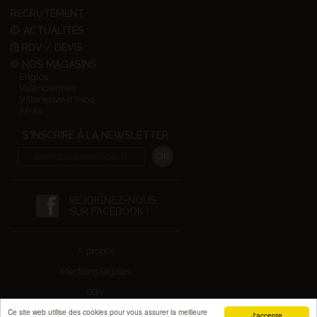
RECRUTEMENT
ACTUALITÉS
RDV / DEVIS
NOS MAGASINS
Englos
Valenciennes
Villeneuve d'Ascq
Arras
S'INSCRIRE À LA NEWSLETTER
REJOIGNEZ-NOUS
SUR FACEBOOK !
A propos
Mentions légales
CGV
Ce site web utilise des cookies pour vous assurer la meilleure
Design by Kamélécom
J'accepte