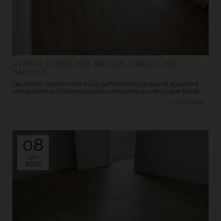
> VINYLE CHÊNE MIEL BROSSÉ - MARCQ - EN -
BAROEUL
Ces lames vinyles imitent à la perfection le parquet et apportent
une ambiance chaleureuse dans une pièce souvent jugée froide.
> Lire la suite...
08
Juin.
2022