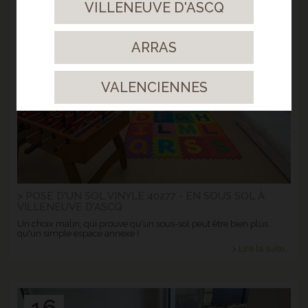
VILLENEUVE D'ASCQ
18
Août.
ARRAS
2025
VALENCIENNES
> POSE D'UN SOL VINYLE 40277 - EN SOUS SOL À
VILLENEUVE D'ASCQ
Un choix malin, qui prouve qu'un sous-sol peut être bien plus
qu'un simple espace annexe !
> Lire la suite...
16