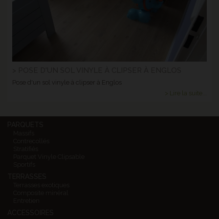
> POSE D'UN SOL VINYLE À CLIPSER À ENGLOS
Pose d'un sol vinyle à clipser à Englos
> Lire la suite...
PARQUETS
Massifs
Contrecollés
Stratifiés
Parquet Vinyle Clipsable
Sportifs
TERRASSES
Terrasses exotiques
Composite minéral
Entretien
ACCESSOIRES