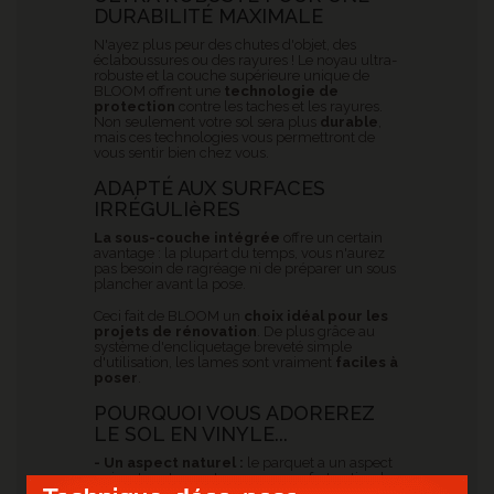
DURABILITÉ MAXIMALE
N'ayez plus peur des chutes d'objet, des
éclaboussures ou des rayures ! Le noyau ultra-
robuste et la couche supérieure unique de
BLOOM offrent une
technologie de
protection
contre les taches et les rayures.
Non seulement votre sol sera plus
durable
,
mais ces technologies vous permettront de
vous sentir bien chez vous.
ADAPTÉ AUX SURFACES
IRRÉGULIèRES
La sous-couche intégrée
offre un certain
avantage : la plupart du temps, vous n'aurez
pas besoin de ragréage ni de préparer un sous
plancher avant la pose.
Ceci fait de BLOOM un
choix idéal pour les
projets de rénovation
. De plus grâce au
système d'encliquetage breveté simple
d'utilisation, les lames sont vraiment
faciles à
poser
.
POURQUOI VOUS ADOREREZ
LE SOL EN VINYLE...
- Un aspect naturel :
le parquet a un aspect
qui reste extra-mate pour un confort optimal.