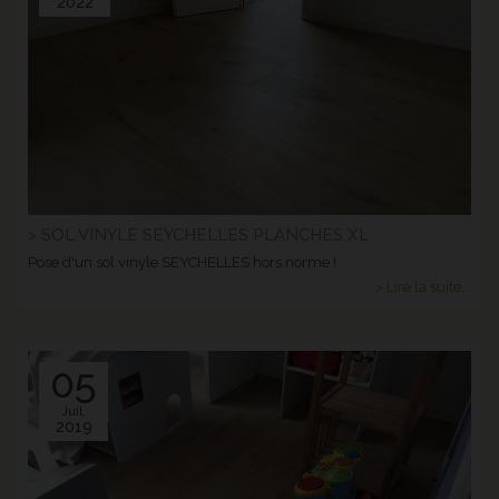
2022
> SOL VINYLE SEYCHELLES PLANCHES XL
Pose d'un sol vinyle SEYCHELLES hors norme !
> Lire la suite...
05
Juil.
2019