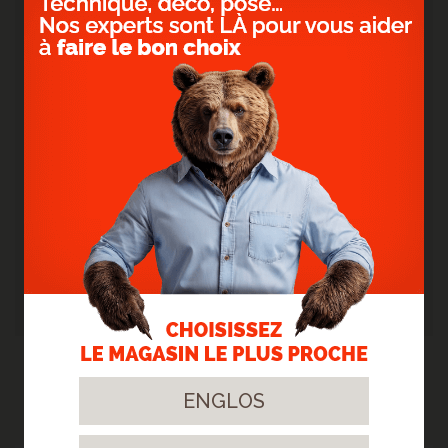
-
Une parfaite imitation :
Les multiples
nuances et tons sur chaque lame permettent
une réelle authenticité que vous ne trouverez
nulle part ailleurs.
- Une grande durabilité :
l'entretien reste
simple avec un seul produit grâce à la
première couche qui apporte une protection
complète.
- Etanche, doux et silencieux :
l'étanchéité
reste le principal avantage du vinyle, plus
besoin de se soucier des éclaboussures, vous
pouvez le poser dans votre salle de bains.
- Rapide et facile à poser :
il est facile et
rapide à poser grâce à la technologie de clip
breveté, poser du parquet ne sera plus un
secret pour vous.
NOS RÉALISATIONS
ENGLOS