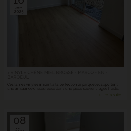
Janv.
2025
> VINYLE CHÊNE MIEL BROSSÉ - MARCQ - EN -
BAROEUL
Ces lames vinyles imitent à la perfection le parquet et apportent
une ambiance chaleureuse dans une pièce souvent jugée froide.
> Lire la suite...
08
Juin.