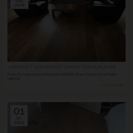
Sept.
2016
> PARQUET SEMI-MASSIF GAMME PREMIUM FUMÉ
Pose d'un parquet contrecollé PREMIUM en chêne fumé huilé
naturel
> Lire la suite...
01
Oct.
2014