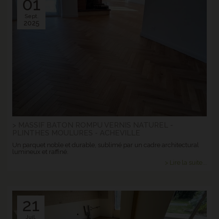
01
Sept.
2025
> MASSIF BATON ROMPU VERNIS NATUREL -
PLINTHES MOULURES - ACHEVILLE
Un parquet noble et durable, sublimé par un cadre architectural
lumineux et raffiné.
> Lire la suite...
21
Juil.