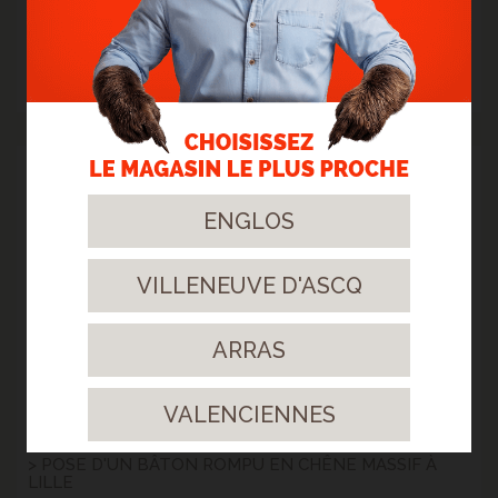
RUA/B - ARRAS
Le parquet massif confère une élégance intemporelle à cette
maison de style industriel, sublimée par le charme des matériaux
bruts.
> Lire la suite...
23
ENGLOS
Août.
2023
VILLENEUVE D'ASCQ
ARRAS
VALENCIENNES
> POSE D'UN BÂTON ROMPU EN CHÊNE MASSIF À
LILLE