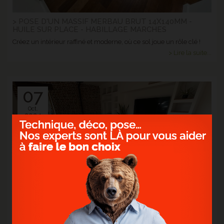
> POSE D'UN MASSIF MERBAU BRUT 14X140MM -
HUILE SUR PLACE - HABILLAGE MARCHES
Créez un intérieur raffiné et moderne, où ce sol joue un rôle clé !
> Lire la suite...
07
Oct.
2024
> PARQUET MASSIF CHÊNE BÃ‚TON ROMPU NATUREL