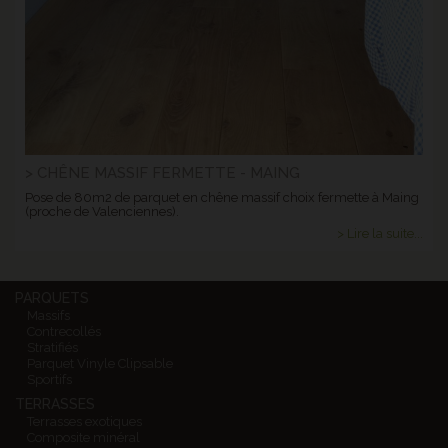
> CHÊNE MASSIF FERMETTE - MAING
Pose de 80m2 de parquet en chêne massif choix fermette à Maing
(proche de Valenciennes).
> Lire la suite...
PARQUETS
Massifs
Contrecollés
Stratifiés
Parquet Vinyle Clipsable
Sportifs
TERRASSES
Terrasses exotiques
Composite minéral