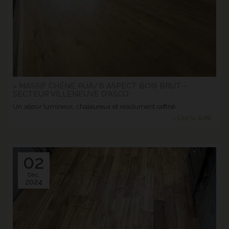
> MASSIF CHÊNE RUA/B ASPECT BOIS BRUT -
SECTEUR VILLENEUVE D'ASCQ
Un séjour lumineux, chaleureux et résolument raffiné.
> Lire la suite...
02
Déc.
2024