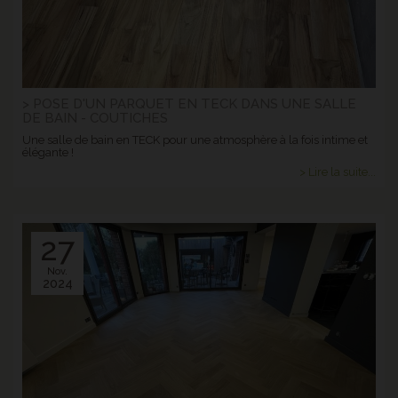
> POSE D'UN PARQUET EN TECK DANS UNE SALLE
DE BAIN - COUTICHES
Une salle de bain en TECK pour une atmosphère à la fois intime et
élégante !
> Lire la suite...
27
Nov.
2024