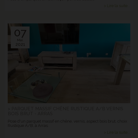
> Lire la suite...
07
Mai.
2021
> PARQUET MASSIF CHÊNE RUSTIQUE A/B VERNIS
BOIS BRUT - ARRAS
Pose d'un parquet massif en chêne, vernis, aspect bois brut, choix
Rustique A/B, à Arras.
> Lire la suite...