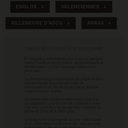
ENGLOS >
VALENCIENNES >
VILLENEUVE D'ASCQ >
ARRAS >
CHÊNE RUSTIQUE A/B 20X130MM
ID Parquet a sélectionné pour vous un parquet
massif traditionnel en chêne, de provenance et
de fabrication 100% Française, fidèle à nos
principes.
Le chêne Français est toujours le chêne le plus
recherché par les professionnels et
connaisseurs du fait de sa densité et stabilité
supérieure aux autres.
Le chêne reste traditionnellement l'essence
qui apportera une touche de noblesse à votre
intérieur. La finition brute permet d'adapter la
teinte du parquet à votre goût.
La finition est à faire après la pose, soit à l'aide
d'un vitrificateur ou d'une huile. Vous pouvez
également opter pour des teintes qui