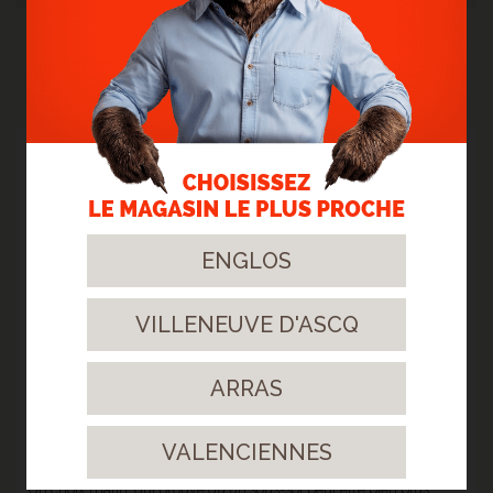
NOS RÉALISATIONS
18
Août.
2025
ENGLOS
VILLENEUVE D'ASCQ
ARRAS
> POSE D'UN SOL VINYLE 40277 - EN SOUS SOL À
VALENCIENNES
VILLENEUVE D'ASCQ
Un choix malin, qui prouve qu'un sous-sol peut être bien plus