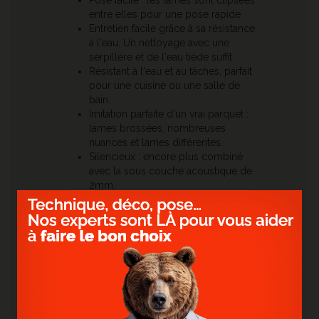
Pose facile : les lames sont clipsées
entre elles pour une pose rapide.
Entretien facile grâce à sa résistance
à l'eau. Un nettoyage avec une
serpillère et de l'eau tiède suffit.
Résistant à l'eau et au tâches, parfait
pour une cuisine ou une salle de
bain.
Imitation parfaite d'un vrai parquet :
lames brossées, nombreuses
nuances et lames différentes.
Silencieux : encore plus combiné
avec la sous couche acoustique de
2mm.
Idéal en rénovation : très faible
épaisseur pour une résistance
maximale.
Accessoires assortis
: combinez les plinthes et
autres barres de seuil dans la teinte de votre
sol.
Retrouvez également tous nos autres
parquets
en vinyle clipsable et PVC
de chez
ID Parquet
.