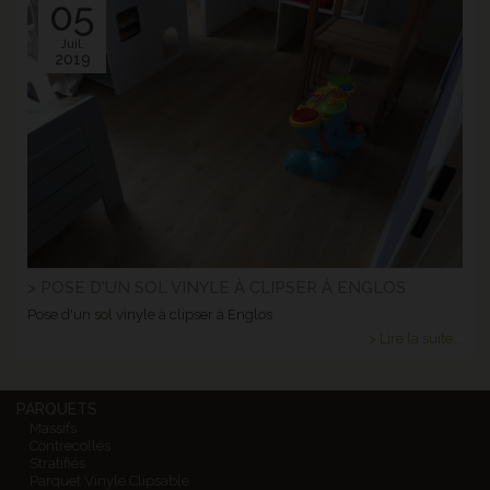
05
Juil.
2019
> POSE D'UN SOL VINYLE À CLIPSER À ENGLOS
Pose d'un sol vinyle à clipser à Englos
> Lire la suite...
PARQUETS
Massifs
Contrecollés
Stratifiés
Parquet Vinyle Clipsable