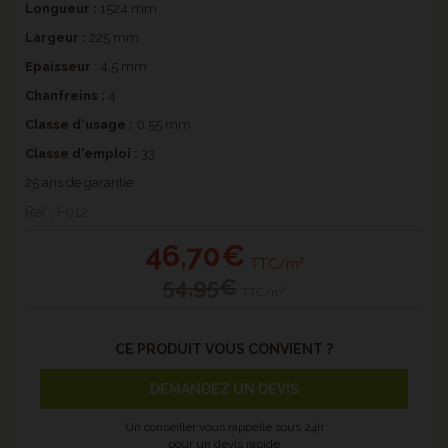
Longueur :
1524 mm
Largeur :
225 mm
Epaisseur
: 4,5 mm
Chanfreins
:
4
Classe d'usage :
0,55 mm
Classe d'emploi :
33
25 ans de garantie
Ref : F012
46
,70€
TTC/m²
54
,95€
TTC/m²
CE PRODUIT VOUS CONVIENT ?
DEMANDEZ UN DEVIS
Un conseiller vous rappelle sous 24h
pour un
devis rapide