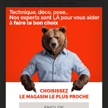
enlever sans probleÌ€me leurs bottes
trempeÌes aÌ€ l'inteÌrieur de la maison en
hiver.
Votre nouveau sol aura toutes les qualiteÌs d'un
champion ! Sa soliditeÌ prouveÌe vous
apportera un confort d'utilisation aÌ€ long
terme.
Un style tendance, un design
eÌleÌgant et une installation
simple, ce sol vinyle offre
aÌ€ votre inteÌrieur bien plus
qu'un simple sol : une
ambiance chaleureuse et
accueillante, un style
personnaliseÌ et un bien-
eÌ‚tre absolu.
ENGLOS