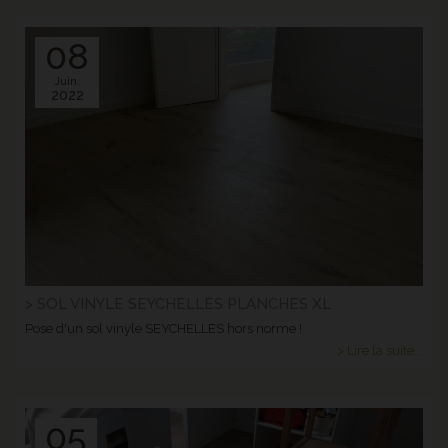
08
Juin.
2022
> SOL VINYLE SEYCHELLES PLANCHES XL
Pose d'un sol vinyle SEYCHELLES hors norme !
> Lire la suite...
05