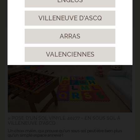
NOS RÉALISATIONS
VILLENEUVE D'ASCQ
ARRAS
18
Août.
2025
VALENCIENNES
> POSE D'UN SOL VINYLE 40277 - EN SOUS SOL À
VILLENEUVE D'ASCQ
Un choix malin, qui prouve qu'un sous-sol peut être bien plus
qu'un simple espace annexe !