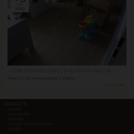
Juil.
2019
> POSE D'UN SOL VINYLE À CLIPSER À ENGLOS
Pose d'un sol vinyle à clipser à Englos
> Lire la suite...
PARQUETS
Massifs
Contrecollés
Stratifiés
Parquet Vinyle Clipsable
Sportifs