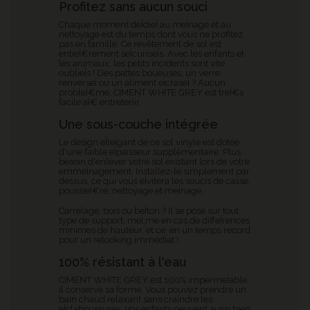
Profitez sans aucun souci
Chaque moment deÌdieÌ au meÌnage et au
nettoyage est du temps dont vous ne profitez
pas en famille. Ce revêtement de sol est
entieÌ€rement seÌcuriseÌs. Avec les enfants et
les animaux, les petits incidents sont vite
oublieÌs ! Des pattes boueuses, un verre
renverseÌ ou un aliment eÌcraseÌ ? Aucun
probleÌ€me, CIMENT WHITE GREY
est treÌ€s
facile aÌ€ entretenir.
Une sous-couche intégrée
Le design eÌleÌgant de ce sol vinyle est dotée
d'une faible eÌpaisseur supplémentaire. Plus
besoin d'enlever votre sol existant lors de votre
emmeÌnagement. Installez-le simplement par
dessus, ce qui vous eÌvitera les soucis de casse,
poussieÌ€re, nettoyage et meÌnage.
Carrelage, bois ou beÌton ? Il se pose sur tout
type de support, meÌ‚me en cas de diffeÌrences
minimes de hauteur, et ce, en un temps record
pour un relooking immédiat !
100% résistant à l'eau
CIMENT WHITE GREY
est 100% impermeÌable,
il conserve sa forme. Vous pouvez prendre un
bain chaud relaxant sans craindre les
eÌclaboussures. Vos enfants peuvent aussi bien