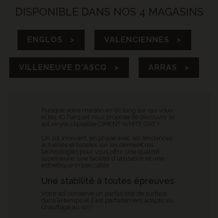
DISPONIBLE DANS NOS 4 MAGASINS
ENGLOS >
VALENCIENNES >
VILLENEUVE D'ASCQ >
ARRAS >
Puisque votre maison en dit long sur qui vous
eÌ‚tes, ID Parquet vous propose de découvrir le
sol vinyle clipsable CIMENT WHITE GREY
.
Un sol innovant, en phase avec les tendances
actuelles et baseÌes sur les dernieÌ€res
technologies pour vous offrir une qualiteÌ
supeÌrieure, une faciliteÌ d'utilisation et une
estheÌtique impeccable.
Une stabilité à toutes épreuves
Votre sol conserve un parfait état de surface
dans le temps et il est parfaitement adapté au
chauffage au sol !