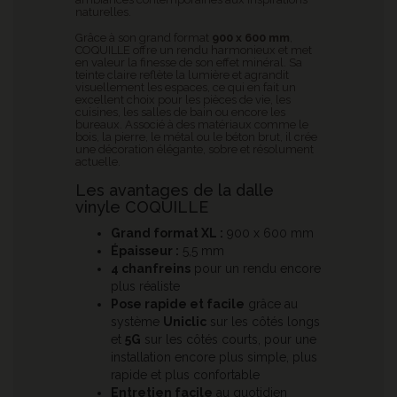
naturelles.
Grâce à son grand format
900 x 600 mm
,
COQUILLE offre un rendu harmonieux et met
en valeur la finesse de son effet minéral. Sa
teinte claire reflète la lumière et agrandit
visuellement les espaces, ce qui en fait un
excellent choix pour les pièces de vie, les
cuisines, les salles de bain ou encore les
bureaux. Associé à des matériaux comme le
bois, la pierre, le métal ou le béton brut, il crée
une décoration élégante, sobre et résolument
actuelle.
Les avantages de la dalle
vinyle COQUILLE
Grand format XL :
900 x 600 mm
Épaisseur :
5,5 mm
4 chanfreins
pour un rendu encore
plus réaliste
Pose rapide et facile
grâce au
système
Uniclic
sur les côtés longs
et
5G
sur les côtés courts, pour une
installation encore plus simple, plus
rapide et plus confortable
Entretien facile
au quotidien