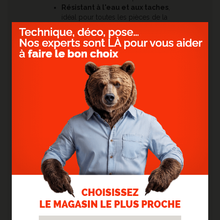
Résistant à l'eau et aux taches
,
idéal pour toutes les pièces de la
maison, y compris la cuisine et la
salle de bain
Imitation parfaite
de l'aspect
béton
Silencieux et confortable
à la
marche
Pourquoi choisir COQUILLE ?
Avec son effet béton clair,
COQUILLE
est la
solution idéale pour créer un intérieur
lumineux, moderne et facile à vivre. Son
esthétique intemporelle s'adapte à toutes les
envies de décoration tout en offrant les
nombreux avantages d'un revêtement vinyle :
une pose rapide, une excellente résistance, un
entretien simplifié et un confort de marche au
quotidien.
Accessoires assortis
: combinez les plinthes et
autres barres de seuil dans la teinte de votre
sol.
Retrouvez également tous nos autres
vinyles
clipsables et PVC
de chez
ID Parquet
.