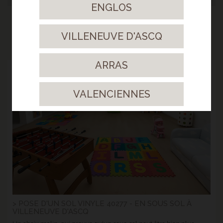
ENGLOS
NOS RÉALISATIONS
VILLENEUVE D'ASCQ
ARRAS
18
VALENCIENNES
Août.
2025
> POSE D'UN SOL VINYLE 40277 - EN SOUS SOL À
VILLENEUVE D'ASCQ