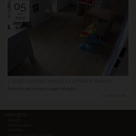
05
Juil.
2019
> POSE D'UN SOL VINYLE À CLIPSER À ENGLOS
Pose d'un sol vinyle à clipser à Englos
> Lire la suite...
PARQUETS
Massifs
Contrecollés
Stratifiés
Parquet Vinyle Clipsable