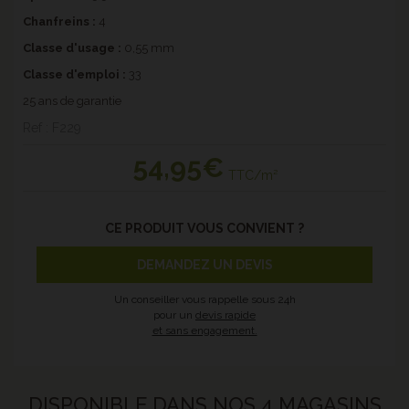
Chanfreins
:
4
Classe d'usage :
0,55 mm
Classe d'emploi :
33
25 ans de garantie
Ref : F229
54
,95€
TTC/m²
CE PRODUIT VOUS CONVIENT ?
DEMANDEZ UN DEVIS
Un conseiller vous rappelle sous 24h
pour un
devis rapide
et sans engagement.
DISPONIBLE DANS NOS 4 MAGASINS