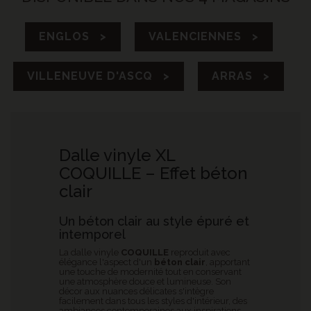
ENGLOS >
VALENCIENNES >
VILLENEUVE D'ASCQ >
ARRAS >
Dalle vinyle XL
COQUILLE – Effet béton
clair
Un béton clair au style épuré et
intemporel
La dalle vinyle
COQUILLE
reproduit avec
élégance l'aspect d'un
béton clair
, apportant
une touche de modernité tout en conservant
une atmosphère douce et lumineuse. Son
décor aux nuances délicates s'intègre
facilement dans tous les styles d'intérieur, des
ambiances contemporaines aux inspirations