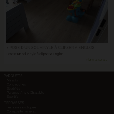
> POSE D'UN SOL VINYLE À CLIPSER À ENGLOS
Pose d'un sol vinyle à clipser à Englos
> Lire la suite...
PARQUETS
Massifs
Contrecollés
Stratifiés
Parquet Vinyle Clipsable
Sportifs
TERRASSES
Terrasses exotiques
Composite minéral