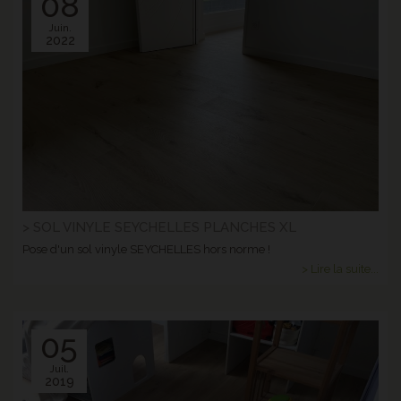
08
Juin.
2022
> SOL VINYLE SEYCHELLES PLANCHES XL
Pose d'un sol vinyle SEYCHELLES hors norme !
> Lire la suite...
05
Juil.
2019