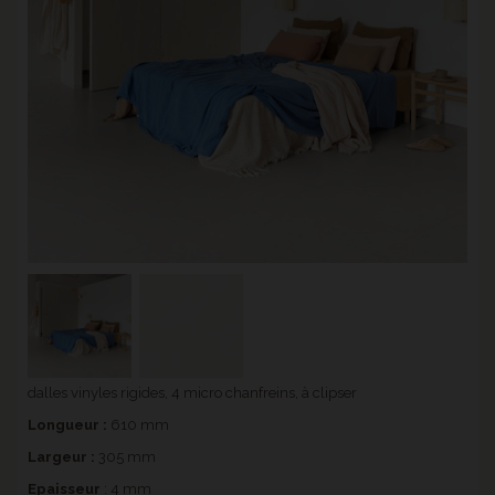
dalles vinyles rigides, 4 micro chanfreins, à clipser
Longueur :
610 mm
Largeur :
305 mm
Epaisseur
: 4 mm