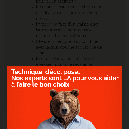
balai ou un aspirateur.
Résistant à l'eau et aux tâches ce qui
est idéal pour les pièces de votre
maison.
Imitation parfaite d'un vrai parquet :
lames brossées, nombreuses
nuances et lames différentes.
Silencieux : encore plus combiné
avec la sous couche acoustique de
2mm.
Idéal en rénovation : très faible
épaisseur pour une résistance
maximale.
Accessoires assortis
: combinez les plinthes et
autres barres de seuil dans la teinte de votre
sol.
Retrouvez également tous nos autres
vinyles
clipsables et PVC
de chez
ID Parquet
.
NOS RÉALISATIONS