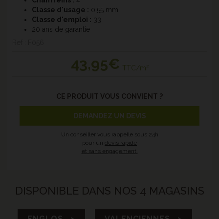
Chanfreins
:
4
Classe d'usage :
0,55 mm
Classe d'emploi :
33
20 ans de garantie
Ref : F056
43
,95€
TTC/m²
CE PRODUIT VOUS CONVIENT ?
DEMANDEZ UN DEVIS
Un conseiller vous rappelle sous 24h
pour un
devis rapide
et sans engagement.
DISPONIBLE DANS NOS 4 MAGASINS
ENGLOS >
VALENCIENNES >