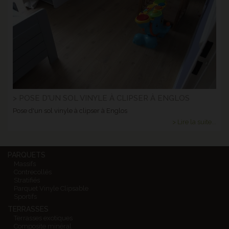
> POSE D'UN SOL VINYLE À CLIPSER À ENGLOS
Pose d'un sol vinyle à clipser à Englos
> Lire la suite...
PARQUETS
Massifs
Contrecollés
Stratifiés
Parquet Vinyle Clipsable
Sportifs
TERRASSES
Terrasses exotiques
Composite minéral