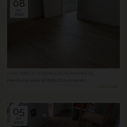
08
Juin.
2022
> SOL VINYLE SEYCHELLES PLANCHES XL
Pose d'un sol vinyle SEYCHELLES hors norme !
> Lire la suite...
05
Juil.
2019