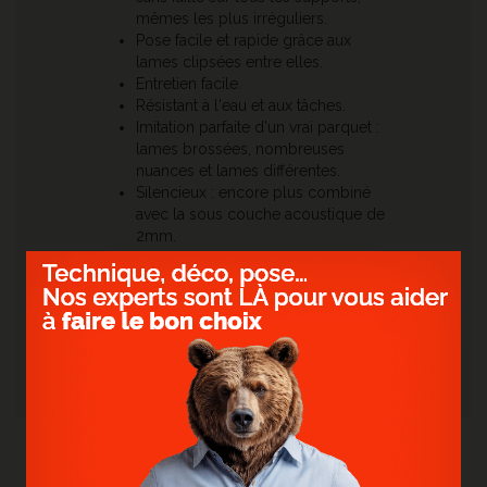
mêmes les plus irréguliers.
Pose facile et rapide grâce aux
lames clipsées entre elles.
Entretien facile.
Résistant à l'eau et aux tâches.
Imitation parfaite d'un vrai parquet :
lames brossées, nombreuses
nuances et lames différentes.
Silencieux : encore plus combiné
avec la sous couche acoustique de
2mm.
Idéal en rénovation grâce à sa faible
épaisseur.
Résistance maximale.
> Accessoires assortis.
Combinez les plinthes et autres barres de seuil
dans la teinte de votre sol.
NOS RÉALISATIONS