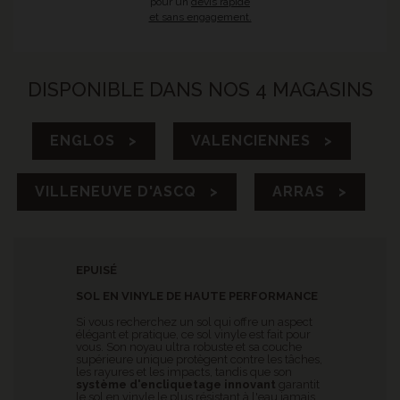
pour un
devis rapide
et sans engagement.
DISPONIBLE DANS NOS 4 MAGASINS
ENGLOS >
VALENCIENNES >
VILLENEUVE D'ASCQ >
ARRAS >
EPUISÉ
SOL EN VINYLE DE HAUTE PERFORMANCE
Si vous recherchez un sol qui offre un aspect
élégant et pratique, ce sol vinyle est fait pour
vous. Son noyau ultra robuste et sa couche
supérieure unique protègent contre les tâches,
les rayures et les impacts, tandis que son
système d'encliquetage innovant
garantit
le sol en vinyle le plus résistant à l'eau jamais