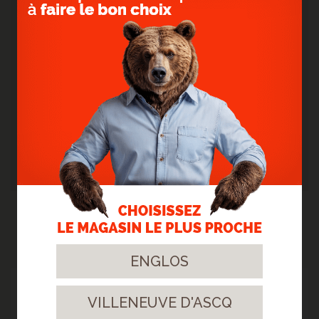
- Une grande durabilité :
l'entretien reste
simple avec un seul produit grâce à la
première couche qui apporte une protection
complète.
- Etanche, doux et silencieux :
l'étanchéité
reste le principal avantage du vinyle, plus
besoin de se soucier des éclaboussures, vous
pouvez le poser dans votre salle de bains.
- Rapide et facile à poser :
il est facile et
rapide à poser grâce à la technologie de clip
breveté, poser du parquet ne sera plus un
secret pour vous.
NOS RÉALISATIONS
ENGLOS
18
VILLENEUVE D'ASCQ
Août.