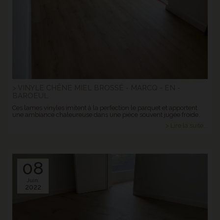
> VINYLE CHÊNE MIEL BROSSÉ - MARCQ - EN -
BAROEUL
Ces lames vinyles imitent à la perfection le parquet et apportent
une ambiance chaleureuse dans une pièce souvent jugée froide.
> Lire la suite...
08
Juin.
2022