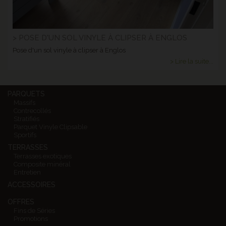
> POSE D'UN SOL VINYLE À CLIPSER À ENGLOS
Pose d'un sol vinyle à clipser à Englos
> Lire la suite...
PARQUETS
Massifs
Contrecollés
Stratifiés
Parquet Vinyle Clipsable
Sportifs
TERRASSES
Terrasses exotiques
Composite minéral
Entretien
ACCESSOIRES
OFFRES
Fins de Séries
Promotions