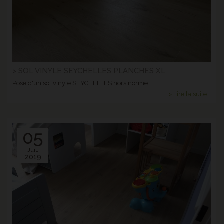
> SOL VINYLE SEYCHELLES PLANCHES XL
Pose d'un sol vinyle SEYCHELLES hors norme !
> Lire la suite...
05
Juil.
2019