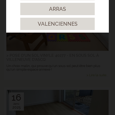
2025
ARRAS
VALENCIENNES
> POSE D'UN SOL VINYLE 40277 - EN SOUS SOL À
VILLENEUVE D'ASCQ
Un choix malin, qui prouve qu'un sous-sol peut être bien plus
qu'un simple espace annexe !
> Lire la suite...
16
Janv.
2025