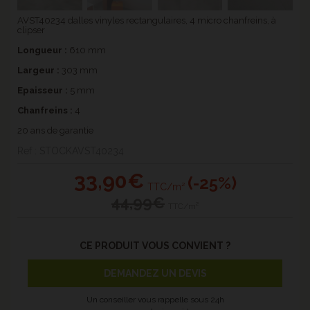
AVST40234 dalles vinyles rectangulaires, 4 micro chanfreins, à
clipser
Longueur :
610 mm
Largeur :
303 mm
Epaisseur :
5 mm
Chanfreins :
4
20 ans de garantie
Ref : STOCKAVST40234
33
,90€
(-25%)
TTC/m²
44
,99€
TTC/m²
CE PRODUIT VOUS CONVIENT ?
DEMANDEZ UN DEVIS
Un conseiller vous rappelle sous 24h