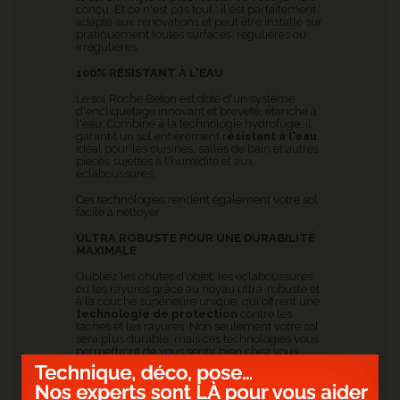
conçu. Et ce n'est pas tout : il est parfaitement
adapté aux rénovations et peut être installé sur
pratiquement toutes surfaces, régulières ou
irrégulières.
100% RÉSISTANT À L'EAU
Le sol Roche Beton
est doté d'un système
d'encliquetage innovant et breveté, étanche à
l'eau. Combiné à la technologie hydrofuge, il
garantit un sol entièrement r
ésistant à l'eau
,
idéal pour les cuisines, salles de bain et autres
pièces sujettes à l'humidité et aux
éclaboussures.
Ces technologies rendent également votre sol
facile à nettoyer.
ULTRA ROBUSTE POUR UNE DURABILITÉ
MAXIMALE
Oubliez les chutes d'objet, les éclaboussures
ou les rayures grâce au noyau ultra-robuste et
à la couche supérieure unique, qui offrent une
technologie de protection
contre les
taches et les rayures. Non seulement votre sol
sera plus durable, mais ces technologies vous
permettront de vous sentir bien chez vous.
POURQUOI VOUS ADOREREZ LE SOL EN
VINYLE...