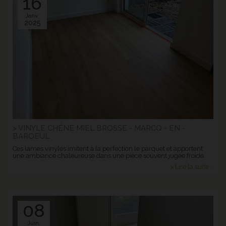
16
Janv.
2025
> VINYLE CHÊNE MIEL BROSSÉ - MARCQ - EN -
BAROEUL
Ces lames vinyles imitent à la perfection le parquet et apportent
une ambiance chaleureuse dans une pièce souvent jugée froide.
> Lire la suite...
08
Juin.