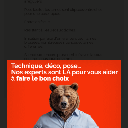
irréguliers.
Pose facile : les lames sont clipsées entre elles
pour une pose rapide.
Entretien facile.
Résistant à l'eau et aux tâches.
Imitation parfaite d'un vrai parquet : lames
brossées, nombreuses nuances et lames
différentes.
Silencieux : encore plus combiné avec la sous
couche acoustique de 2mm.
Idéal en rénovation : très faible épaisseur pour
une résistance maximale.
Accessoires assortis : combinez les plinthes et
autres barres de seuil dans la teinte de votre
sol.
NOS RÉALISATIONS