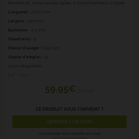
Planches XL, lames vinyles rigides, 4 micro chanfreins, à clipser
Longueur :
2000 mm
Largeur :
240 mm
Epaisseur
: 4,5 mm
Chanfreins
:
4
Classe d'usage :
0,55 mm
Classe d'emploi :
33
25 ans de garantie
Ref : F100
59
,95€
TTC/m²
CE PRODUIT VOUS CONVIENT ?
DEMANDEZ UN DEVIS
Un conseiller vous rappelle sous 24h
pour un
devis rapide