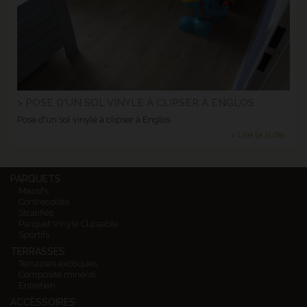
> POSE D'UN SOL VINYLE À CLIPSER À ENGLOS
Pose d'un sol vinyle à clipser à Englos
> Lire la suite...
PARQUETS
Massifs
Contrecollés
Stratifiés
Parquet Vinyle Clipsable
Sportifs
TERRASSES
Terrasses exotiques
Composite minéral
Entretien
ACCESSOIRES