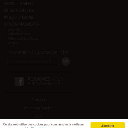
RECRUTEMENT
ACTUALITÉS
RDV / DEVIS
NOS MAGASINS
Englos
Valenciennes
Villeneuve d'Ascq
Arras
S'INSCRIRE À LA NEWSLETTER
REJOIGNEZ-NOUS
SUR FACEBOOK !
A propos
Mentions légales
CGV
Ce site web utilise des cookies pour vous assurer la meilleure
Design by Kamélécom
J'accepte