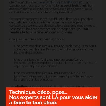
clients ont choisi le
chêne AUTHENTIC ANIMOSO 181
: un
parquet contrecollé en chêne huilé,
aspect bois brut
. Son
aspect moderne et sa teinte naturelle claire apportent de la
douceur et de la luminosité à chaque espace.
Le parquet présente un grain subtil et authentique, ponctué
de quelques noeuds de taille moyenne et de légères
variations de teintes. Les décolorations discrètes soulignent la
richesse du bois sans rompre son homogénéité, pour
un
rendu à la fois naturel et contemporain
.
Chaque chambre a son identité propre :
Une première chambre aux murs gris clair et gris soutenu,
où le parquet illumine l'ensemble tout en apportant une
touche chaleureuse.
Une chambre d'enfant avec une tapisserie bande
dessinée, où le sol en chêne adoucit l'ambiance et crée un
équilibre unique et confortable.
Une troisième chambre aux murs vert olive, où les
tonalités naturelles du bois se marient parfaitement avec
la profondeur des couleurs.
Les
plinthes blanches
soulignent la transition entre murs et
sol, et un soin particulier a été apporté aux passages entre les
pièces, avec la pose de
barres de seuil en titane
, assurant
une finition à la fois élégante et durable.
Ce projet illustre la capacité du parquet contrecollé à