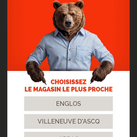
s'adapter à des univers différents, tout en apportant une base
lumineuse, moderne et chaleureuse à l'ensemble de l'étage.
Plus d'infos
ACTUALITÉS PRÉCÉDENTES
08
Sept.
2025
ENGLOS
VILLENEUVE D'ASCQ