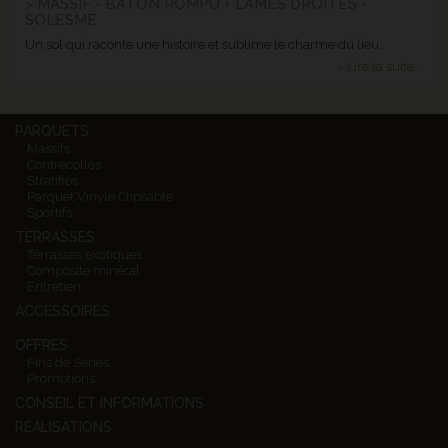
> MASSIF - BATON ROMPU + LAMES DROITES -
SOLESME
Un sol qui raconte une histoire et sublime le charme du lieu.
> Lire la suite...
PARQUETS
Massifs
Contrecollés
Stratifiés
Parquet Vinyle Clipsable
Sportifs
TERRASSES
Terrasses exotiques
Composite minéral
Entretien
ACCESSOIRES
OFFRES
Fins de Séries
Promotions
CONSEIL ET INFORMATIONS
RÉALISATIONS