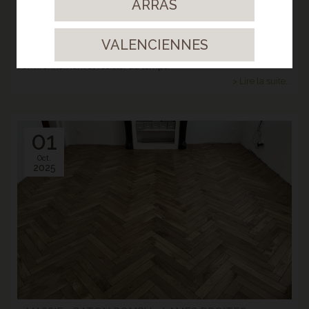
ARRAS
> TERRASSE RESINE MINERALE - GRAIN FIN CHENE
FUME - BACHY
VALENCIENNES
Un espace extérieur pensé pour s'intégrer parfaitement dans
l'environnement et résister au temps.
> Lire la suite...
01
Oct.
2025