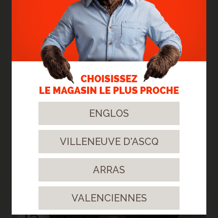
13
Mars.
2023
ENGLOS
VILLENEUVE D'ASCQ
> TERRASSE SOFTLINE PADOUK - TOUR DE PISCINE -
ST AMAND-LES-EAUX
Faites le lien entre votre espace détente et votre maison !
ARRAS
> Lire la suite...
VALENCIENNES
15