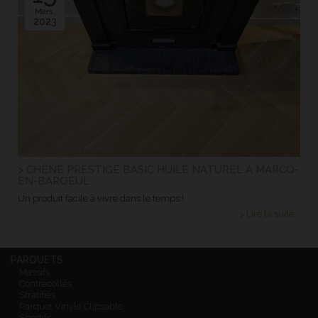
Mars.
2023
> CHÊNE PRESTIGE BASIC HUILÉ NATUREL À MARCQ-
EN-BAROEUL
Un produit facile à vivre dans le temps !
> Lire la suite...
PARQUETS
Massifs
Contrecollés
Stratifiés
Parquet Vinyle Clipsable
Sportifs