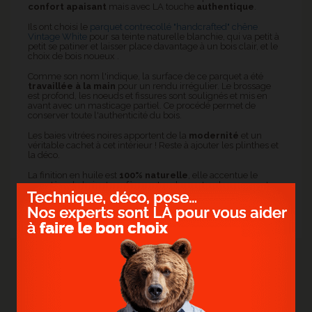
confort apaisant
mais avec LA touche
authentique
.
Ils ont choisi le
parquet contrecollé "handcrafted" chêne
Vintage White
pour sa teinte naturelle blanchie, qui va petit à
petit se patiner et laisser place davantage à un bois clair, et le
choix de bois noueux .
Comme son nom l'indique, la surface de ce parquet a été
travaillée à la main
pour un rendu irrégulier. Le brossage
est profond, les noeuds et fissures sont soulignés et mis en
avant avec un masticage partiel. Ce procédé permet de
conserver toute l'authenticité du bois.
Les baies vitrées noires apportent de la
modernité
et un
véritable cachet à cet intérieur ! Reste à ajouter les plinthes et
la déco.
La finition en huile est
100% naturelle
, elle accentue le
caractère du bois et confère un toucher naturel au parquet.
>
Plus d'infos sur le chêne Vintage White
ACTUALITÉS PRÉCÉDENTES