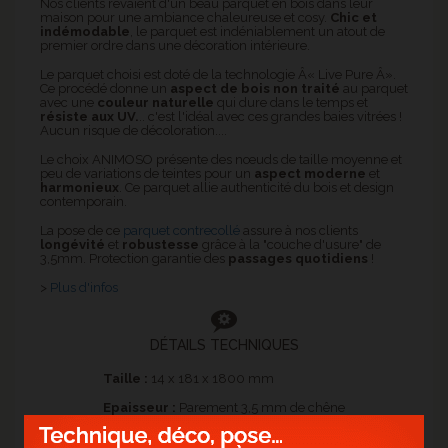
Nos clients rêvaient d'un beau parquet en bois dans leur
maison pour une ambiance chaleureuse et cosy.
Chic et
indémodable
, le parquet est indéniablement un atout de
premier ordre dans une décoration intérieure.
Le parquet choisi est doté de la technologie Â« Live Pure Â».
Ce procédé donne un
aspect de bois non traité
au parquet
avec une
couleur naturelle
qui dure dans le temps et
résiste aux UV.
.. c'est l'idéal avec ces grandes baies vitrées !
Aucun risque de décoloration....
Le choix ANIMOSO présente des nœuds de taille moyenne et
peu de variations de teintes pour un
aspect moderne
et
harmonieux
. Ce parquet allie authenticité du bois et design
contemporain.
La pose de ce
parquet contrecollé
assure à nos clients
longévité
et
robustesse
grâce à la "couche d'usure" de
3,5mm. Protection garantie des
passages quotidiens
!
>
Plus d'infos
DÉTAILS TECHNIQUES
Taille :
14 x 181 x 1800 mm
Epaisseur :
Parement 3,5 mm de chêne
Origine :
Fabrication Allemande