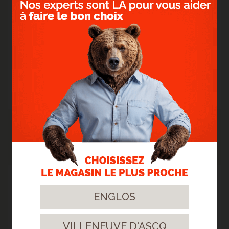
USAGES
- Salon
- Bureau
- Chambre
- Cuisine
ACTUALITÉS PRÉCÉDENTES
10
ENGLOS
Oct.
2022
VILLENEUVE D'ASCQ