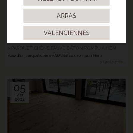
ARRAS
VALENCIENNES
> PARQUET CHÊNE FAUVE BÂTON ROMPU À HEM
Pose d'un parquet chêne FAUVE Bâton rompu à Hem.
> Lire la suite...
05
Sept.
2022