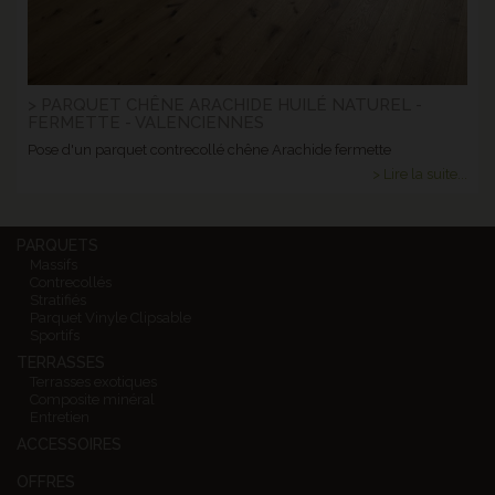
> PARQUET CHÊNE ARACHIDE HUILÉ NATUREL -
FERMETTE - VALENCIENNES
Pose d'un parquet contrecollé chêne Arachide fermette
> Lire la suite...
PARQUETS
Massifs
Contrecollés
Stratifiés
Parquet Vinyle Clipsable
Sportifs
TERRASSES
Terrasses exotiques
Composite minéral
Entretien
ACCESSOIRES
OFFRES