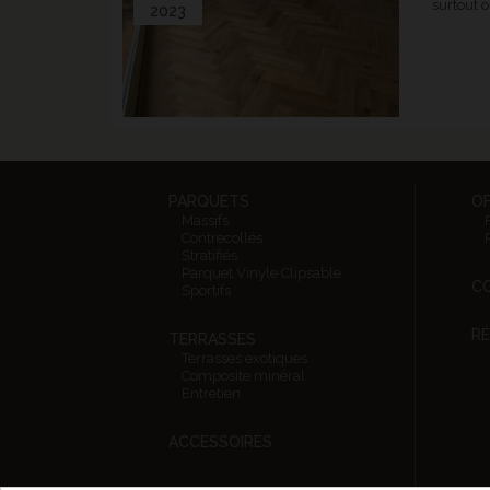
surtout o
2023
PARQUETS
O
Massifs
Contrecollés
Stratifiés
Parquet Vinyle Clipsable
CO
Sportifs
RÉ
TERRASSES
Terrasses exotiques
Composite minéral
Entretien
ACCESSOIRES