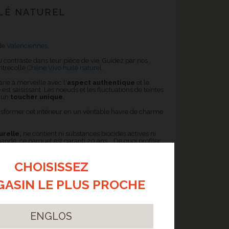
LÉ NATUREL
 de
Valenciennes
.
u contraste dans leur pièce de vie. Guidez par nos
ontrecollé
Chêne Vivo huilé naturel
.
rie à merveille avec l'
aspect authentique
et le
est saisissant. Les noeuds et les fluctuations de teintes
t un
toucher unique
.
nsformer cet intérieur en un véritable havre de charme
urelle,
ne contient ni substances biocides actives ni
ande, ce parquet est garanti 20 ans... De quoi profiter
CHOISISSEZ
GASIN LE PLUS PROCHE
ENGLOS