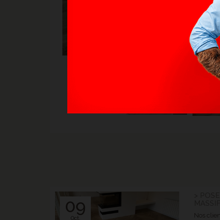
> POSE
09
MASSI
Nos clien
Oct.