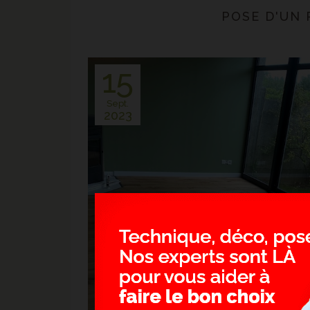
POSE D'UN
15
Sept.
2023