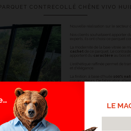
 PARQUET CONTRECOLLÉ CHÊNE VIVO HUI
Nouvelle réalisation sur le secteur
Nos clients souhaitaient apporter d
experts, ils ont choisi ce parquet c
La modernité de la baie vitrée se ma
cachet
de ce parquet. Le contraste 
apportent du
caractère
au bois e
L'esthétique raffinée permet de tra
et d'élégance.
La finition, à base d'huile
100% nat
conservateurs. De fabrication allem
pendant de longues années.
Plus d'infos
LE MA