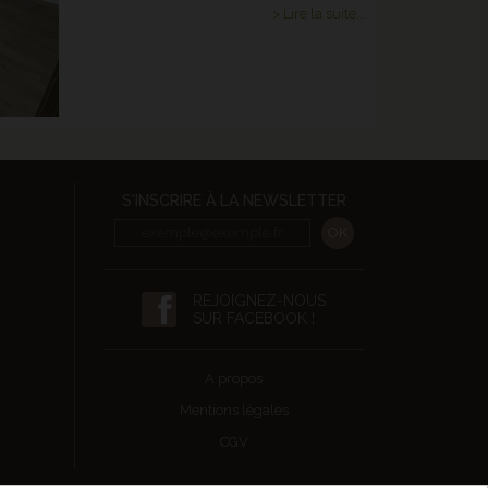
> Lire la suite...
S'INSCRIRE À LA NEWSLETTER
REJOIGNEZ-NOUS
SUR FACEBOOK !
A propos
Mentions légales
CGV