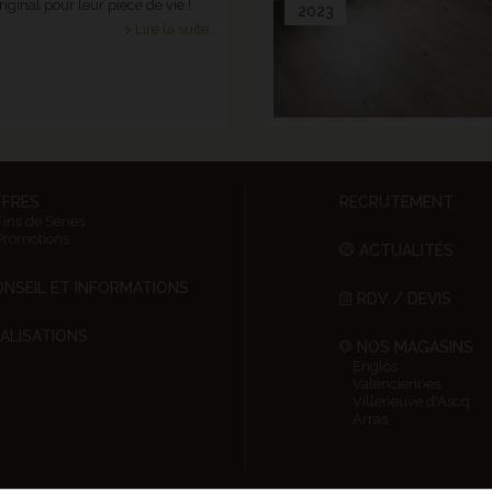
riginal pour leur pièce de vie !
2023
> Lire la suite...
FFRES
RECRUTEMENT
Fins de Séries
Promotions
ACTUALITÉS
NSEIL ET INFORMATIONS
RDV / DEVIS
ALISATIONS
NOS MAGASINS
Englos
Valenciennes
Villeneuve d'Ascq
Arras