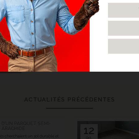
ACTUALITÉS PRÉCÉDENTES
 D'UN PARQUET SEMI-
12
F ARACHIDE
ts cherchaient un sol durable et
Oct.