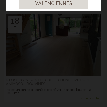
VALENCIENNES
18
Juil.
2022
> POSE D'UN CONTRECOLLÉ CHÊNE LIVE PURE
ANIMOSO - BOUVINES
Pose d'un contrecollé chêne brossé vernis aspect bois brut à
Bouvines.
> Lire la suite...