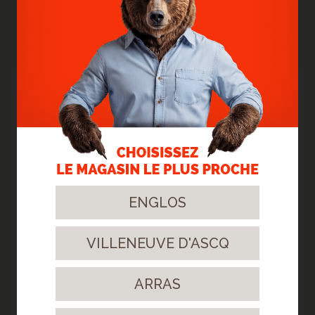
ACTUALITÉS PRÉCÉDENTES
27
Juin.
2022
ENGLOS
VILLENEUVE D'ASCQ
> POSE D'UN STRATIFIÉ EN BÂTON ROMPU -
ARRAS
SECTEUR ARRAS
Nouveau chantier sur le secteur d'ARRAS
> Lire la suite...