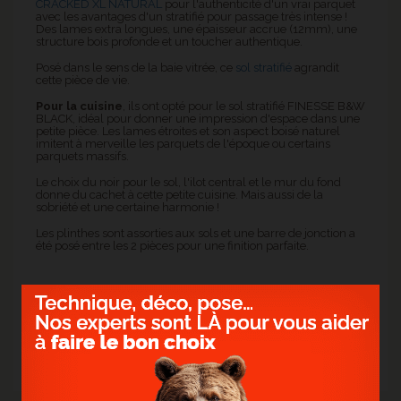
CRACKED XL NATURAL
pour l'authenticité d'un vrai parquet
avec les avantages d'un stratifié pour passage très intense !
Des lames extra longues, une épaisseur accrue (12mm), une
structure bois profonde et un toucher authentique.
Posé dans le sens de la baie vitrée, ce
sol stratifié
agrandit
cette pièce de vie.
Pour la cuisine
, ils ont opté pour le sol stratifié FINESSE B&W
BLACK, idéal pour donner une impression d'espace dans une
petite pièce. Les lames étroites et son aspect boisé naturel
imitent à merveille les parquets de l'époque ou certains
parquets massifs.
Le choix du noir pour le sol, l'ilot central et le mur du fond
donne du cachet à cette petite cuisine. Mais aussi de la
sobriété et une certaine harmonie !
Les plinthes sont assorties aux sols et une barre de jonction a
été posé entre les 2 pièces pour une finition parfaite.
>
Plus d'infos sur le sol stratifié ETERNITY CRACKED XL
NATURAL
> Plus d'infos sur le sol stratifié FINESSE B&W BLACK en
magasin