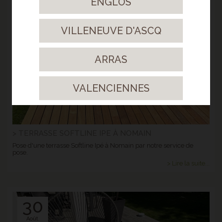
ENGLOS
24
Sept.
VILLENEUVE D'ASCQ
2021
ARRAS
VALENCIENNES
> TERRASSE SOFTLINE IPE À NOMAIN
Pose d'une terrasse Softline Ipé à Nomain par notre service de
pose.
> Lire la suite...
30
Août.