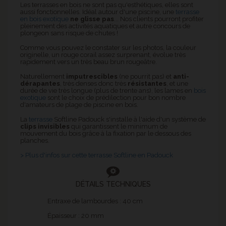
Les terrasses en bois ne sont pas qu'esthétiques, elles sont
aussi fonctionnelles. Idéal autour d'une piscine, une
terrasse
en bois exotique
ne glisse pas
... Nos clients pourront profiter
pleinement des activités aquatiques et autre concours de
plongeon sans risque de chutes !
Comme vous pouvez le constater sur les photos, la couleur
originelle, un rouge corail assez surprenant, évolue très
rapidement vers un très beau brun rougeâtre.
Naturellement
imputrescibles
(ne pourrit pas) et
anti-
dérapantes
, très denses donc très
résistantes
, et une
durée de vie très longue (plus de trente ans), les lames en
bois
exotique
sont le choix de prédilection pour bon nombre
d'amateurs de plage de piscine en bois.
La
terrasse
Softline Padouck s'installe à l'aide d'un système de
clips invisibles
qui garantissent le minimum de
mouvement du bois grâce à la fixation par le dessous des
planches.
> Plus d'infos sur cette terrasse Softline en Padouck
DÉTAILS TECHNIQUES
Entraxe de lambourdes : 40 cm
Épaisseur : 20 mm