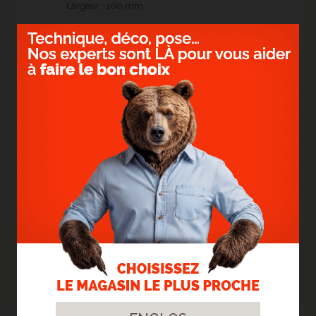
Largeur : 100 mm
Longueur : 2000 mm
Bois séché au four à 13% (+/- 2%)
Face lisse naturellement antidérapante
Système Softline, fixation par clips invisibles
USAGES
- Terrasse
- Tour de piscine
- Balcon
ACTUALITÉS PRÉCÉDENTES