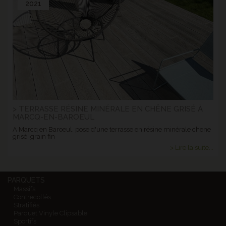
2021
> TERRASSE RÉSINE MINÉRALE EN CHÊNE GRISÉ À
MARCQ-EN-BAROEUL
A Marcq en Baroeul, pose d'une terrasse en résine minérale chene
grisé, grain fin
> Lire la suite...
PARQUETS
Massifs
Contrecollés
Stratifiés
Parquet Vinyle Clipsable
Sportifs