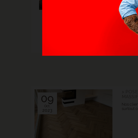
> POSE
09
MASSI
Nos clien
Oct.
surtout o
2023