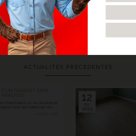
ACTUALITÉS PRÉCÉDENTES
 D'UN PARQUET SEMI-
12
F ARACHIDE
ts cherchaient un sol durable et
Oct.
riginal pour leur pièce de vie !
2023
> Lire la suite...