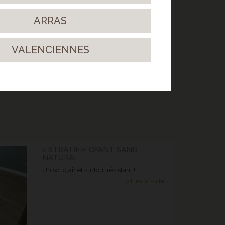
ARRAS
VALENCIENNES
> STRATIFIÉ GYANT SAND
NATURAL
Un sol clair et surtout résistant !
> Lire la suite...