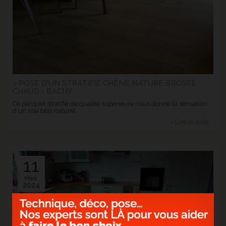
> POSE D'UN STRATIFIÉ CHÊNE NATURE BROSSÉ
CHAUD - BACHY
Ce parquet stratifié de qualité supérieure nous donne la sensation
d'un vrai bois naturel.
> Lire la suite...
11
Mars.
2024