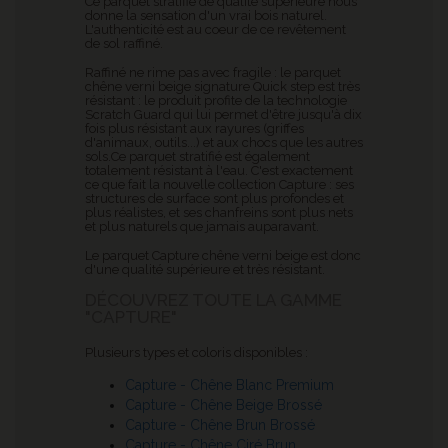
Ce parquet stratifié de qualité supérieure nous
donne la sensation d'un vrai bois naturel.
L'authenticité est au coeur de ce revêtement
de sol raffiné.
Raffiné ne rime pas avec fragile : le parquet
chêne verni beige signature Quick step est très
résistant : le produit profite de la technologie
Scratch Guard qui lui permet d'être jusqu'à dix
fois plus résistant aux rayures (griffes
d'animaux, outils...) et aux chocs que les autres
sols.Ce parquet stratifié est également
totalement résistant à l'eau. C'est exactement
ce que fait la nouvelle collection Capture
: ses
structures de surface sont plus profondes et
plus réalistes, et ses chanfreins sont plus nets
et plus naturels que jamais auparavant.
Le parquet Capture
chêne verni beige est donc
d'une qualité supérieure et très résistant.
DÉCOUVREZ TOUTE LA GAMME
"CAPTURE"
Plusieurs types et coloris disponibles :
Capture - Chêne Blanc Premium
Capture - Chêne Beige Brossé
Capture - Chêne Brun Brossé
Capture - Chêne Ciré Brun