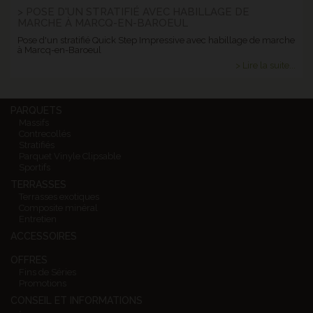
> POSE D'UN STRATIFIÉ AVEC HABILLAGE DE
MARCHE À MARCQ-EN-BAROEUL
Pose d'un stratifié Quick Step Impressive avec habillage de marche
à Marcq-en-Baroeul
> Lire la suite...
PARQUETS
Massifs
Contrecollés
Stratifiés
Parquet Vinyle Clipsable
Sportifs
TERRASSES
Terrasses exotiques
Composite minéral
Entretien
ACCESSOIRES
OFFRES
Fins de Séries
Promotions
CONSEIL ET INFORMATIONS