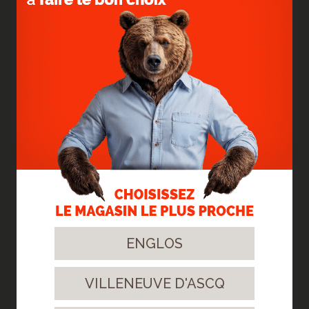
> POSE D'UN SOL STRATIFIÉ BATON ROMPU -
CHATEAU JAVA NATURAL
Vous rêvez d'un intérieur majestueux à un prix attractif ?
> Lire la suite...
12
Oct.
2023
ENGLOS
VILLENEUVE D'ASCQ