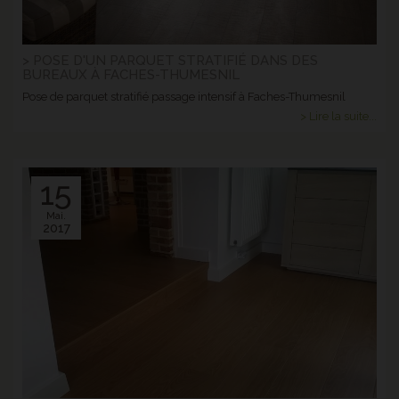
> POSE D'UN PARQUET STRATIFIÉ DANS DES
BUREAUX À FACHES-THUMESNIL
Pose de parquet stratifié passage intensif à Faches-Thumesnil
> Lire la suite...
15
Mai.
2017