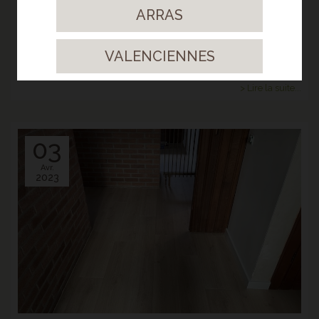
ARRAS
VALENCIENNES
> STRATIFIÉ GYANT SAND NATURAL
Un sol clair et surtout résistant !
> Lire la suite...
03
Avr.
2023