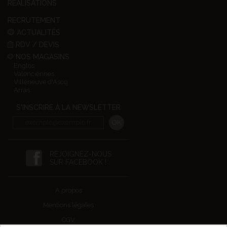
RÉALISATIONS
RECRUTEMENT
ACTUALITÉS
RDV / DEVIS
NOS MAGASINS
Englos
Valenciennes
Villeneuve d'Ascq
Arras
S'INSCRIRE À LA NEWSLETTER
REJOIGNEZ-NOUS
SUR FACEBOOK !
A propos
Mentions légales
CGV