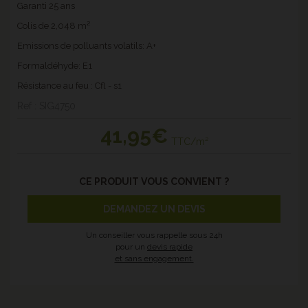
Garanti 25 ans
Colis de 2,048 m²
Emissions de polluants volatils: A+
Formaldéhyde: E1
Résistance au feu : Cfl - s1
Ref : SIG4750
41
,95€
TTC/m²
CE PRODUIT VOUS CONVIENT ?
DEMANDEZ UN DEVIS
Un conseiller vous rappelle sous 24h
pour un
devis rapide
et sans engagement.