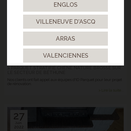
Avr.
ENGLOS
2023
VILLENEUVE D'ASCQ
ARRAS
VALENCIENNES
> PARQUET STRATIFIÉ CHÊNE NATURE BROSSÉ SUR
LE SECTEUR DE BÉTHUNE
Nos clients ont fait appel aux équipes d'ID Parquet pour leur projet
de rénovation.
> Lire la suite...
27
Juin.
2022