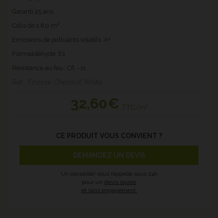
Garanti 25 ans
Colis de 1.80 m²
Emissions de polluants volatils: A+
Formaldéhyde: E1
Résistance au feu : Cfl - s1
Ref : Finesse Chestnut White
32
,60€
TTC/m²
CE PRODUIT VOUS CONVIENT ?
DEMANDEZ UN DEVIS
Un conseiller vous rappelle sous 24h
pour un
devis rapide
et sans engagement.