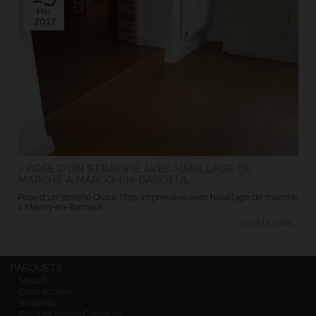
Mai.
2017
> POSE D'UN STRATIFIÉ AVEC HABILLAGE DE
MARCHE À MARCQ-EN-BAROEUL
Pose d'un stratifié Quick Step Impressive avec habillage de marche
à Marcq-en-Baroeul
> Lire la suite...
PARQUETS
Massifs
Contrecollés
Stratifiés
Parquet Vinyle Clipsable