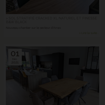
> SOL STRATIFIÉ CRACKED XL NATUREL ET FINESSE
B&W BLACK
Nouveau chantier sur le secteur d'Arras
> Lire la suite...
01
Déc.
2021