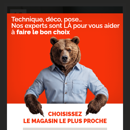
12
Oct.
2023
> STRATIFIÉ GYANT SAND NATURAL
Un sol clair et surtout résistant !
> Lire la suite...
03