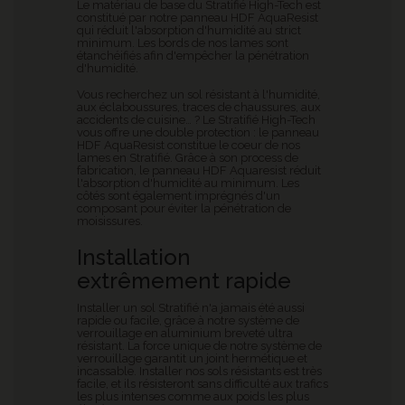
Le matériau de base du Stratifié High-Tech est
constitué par notre panneau HDF AquaResist
qui réduit l'absorption d'humidité au strict
minimum. Les bords de nos lames sont
étanchéifiés afin d'empêcher la pénétration
d'humidité.
Vous recherchez un sol résistant à l'humidité,
aux éclaboussures, traces de chaussures, aux
accidents de cuisine… ? Le Stratifié High-Tech
vous offre une double protection : le panneau
HDF AquaResist constitue le coeur de nos
lames en Stratifié. Grâce à son process de
fabrication, le panneau HDF Aquaresist réduit
l'absorption d'humidité au minimum. Les
côtés sont également imprégnés d'un
composant pour éviter la pénétration de
moisissures.
Installation
extrêmement rapide
Installer un sol Stratifié n'a jamais été aussi
rapide ou facile, grâce à notre système de
verrouillage en aluminium breveté ultra
résistant. La force unique de notre système de
verrouillage garantit un joint hermétique et
incassable. Installer nos sols résistants est très
facile, et ils résisteront sans difficulté aux trafics
les plus intenses comme aux poids les plus