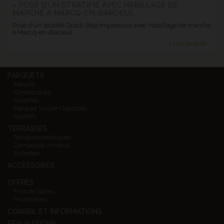
> POSE D'UN STRATIFIÉ AVEC HABILLAGE DE
MARCHE À MARCQ-EN-BAROEUL
Pose d'un stratifié Quick Step Impressive avec habillage de marche
à Marcq-en-Baroeul
> Lire la suite...
PARQUETS
Massifs
Contrecollés
Stratifiés
Parquet Vinyle Clipsable
Sportifs
TERRASSES
Terrasses exotiques
Composite minéral
Entretien
ACCESSOIRES
OFFRES
Fins de Séries
Promotions
CONSEIL ET INFORMATIONS
RÉALISATIONS