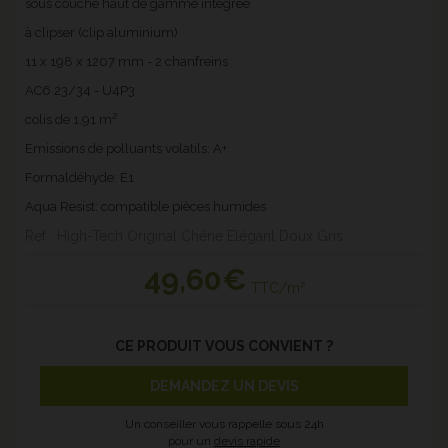
sous couche haut de gamme intégrée
à clipser (clip aluminium)
11 x 198 x 1207 mm - 2 chanfreins
AC6 23/34 - U4P3
colis de 1.91 m²
Emissions de polluants volatils: A+
Formaldéhyde: E1
Aqua Resist: compatible pièces humides
Ref : High-Tech Original Chêne Elégant Doux Gris
49
,60€
TTC/m²
CE PRODUIT VOUS CONVIENT ?
DEMANDEZ UN DEVIS
Un conseiller vous rappelle sous 24h
pour un
devis rapide