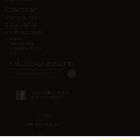
RECRUTEMENT
ACTUALITÉS
RDV / DEVIS
NOS MAGASINS
Englos
Valenciennes
Villeneuve d'Ascq
Arras
S'INSCRIRE À LA NEWSLETTER
REJOIGNEZ-NOUS
SUR FACEBOOK !
A propos
Mentions légales
CGV