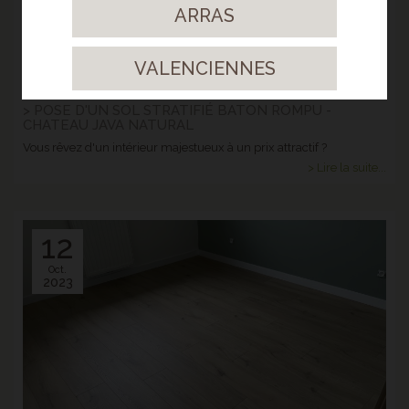
ARRAS
VALENCIENNES
> POSE D'UN SOL STRATIFIÉ BATON ROMPU -
CHATEAU JAVA NATURAL
Vous rêvez d'un intérieur majestueux à un prix attractif ?
> Lire la suite...
12
Oct.
2023