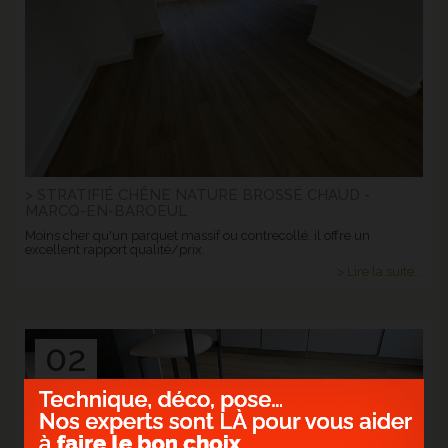
> STRATIFIÉ CHÊNE NATURE BROSSÉ CHAUD -
MARCQ-EN-BAROEUL
Moins cher qu'un parquet massif ou contrecollé, il offre un
excellent rapport qualité/prix.
> Lire la suite...
02
Janv.
2025