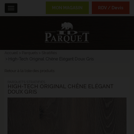
MON MAGASIN
RDV / Devis
Menu
Accueil
Parquets
Stratifiés
High-Tech Original Chêne Elégant Doux Gris
Retour à la liste des produits
PARQUETS STRATIFIÉS :
HIGH-TECH ORIGINAL CHÊNE ELÉGANT
DOUX GRIS