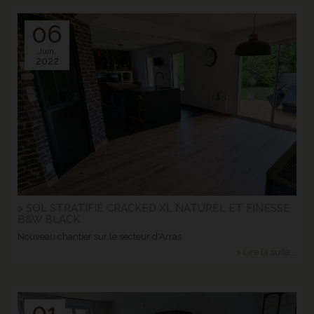
06
Juin.
2022
> SOL STRATIFIÉ CRACKED XL NATUREL ET FINESSE
B&W BLACK
Nouveau chantier sur le secteur d'Arras
> Lire la suite...
01