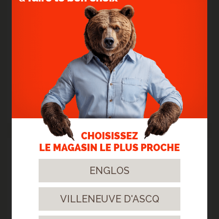
> POSE D'UN STRATIFIÉ CHÊNE NATURE BROSSÉ
CHAUD - BACHY
Ce parquet stratifié de qualité supérieure nous donne la sensation
d'un vrai bois naturel.
> Lire la suite...
11
ENGLOS
Mars.
2024
VILLENEUVE D'ASCQ