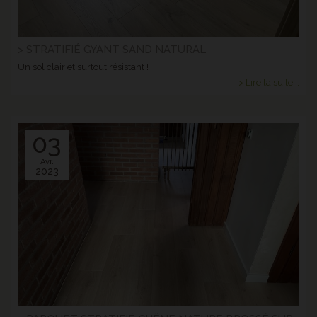
> STRATIFIÉ GYANT SAND NATURAL
Un sol clair et surtout résistant !
> Lire la suite...
03
Avr.
2023