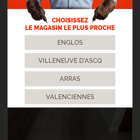
> STRATIFIÉ GYANT SAND NATURAL
Un sol clair et surtout résistant !
ENGLOS
> Lire la suite...
VILLENEUVE D'ASCQ
03
ARRAS
Avr.
2023
VALENCIENNES