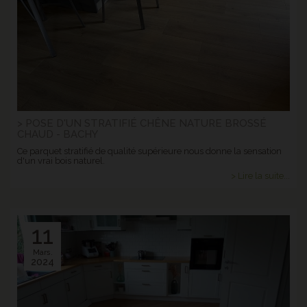
> POSE D'UN STRATIFIÉ CHÊNE NATURE BROSSÉ
CHAUD - BACHY
Ce parquet stratifié de qualité supérieure nous donne la sensation
d'un vrai bois naturel.
> Lire la suite...
11
Mars.
2024