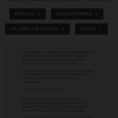
ENGLOS >
VALENCIENNES >
VILLENEUVE D'ASCQ >
ARRAS >
La collection Impressive de sols stratifiés a un
aspect et un touché extrêmement naturel.
L'imitation du bois est très bien faite et le
prolongement se fait parfaitement.
Il possède une protection innovante et unique
« HydroSeal » qui permet au stratifié d'être
l'un des plus résistants parmi tous ses
concurrents.
L' ASPECT NATUREL
Ce parquet n'est pas seulement beau
visuellement mais également au touché,
passez votre doigt et vous pourrez sentir la
précision et l'authenticité qui en dégage.
L'harmonie entre chaque lame, chaque petit