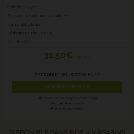
Colis de 1.835m²
Emissions de polluants volatils: A+
Formaldéhyde: E1
Résistance au feu : Cfl - s1
Ref : IM1849
31
,50€
TTC/m²
CE PRODUIT VOUS CONVIENT ?
DEMANDEZ UN DEVIS
Un conseiller vous rappelle sous 24h
pour un
devis rapide
et sans engagement.
DISPONIBLE DANS NOS 4 MAGASINS