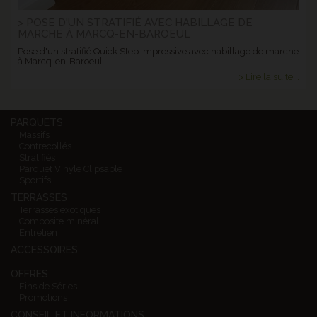
> POSE D'UN STRATIFIÉ AVEC HABILLAGE DE
MARCHE À MARCQ-EN-BAROEUL
Pose d'un stratifié Quick Step Impressive avec habillage de marche
à Marcq-en-Baroeul
> Lire la suite...
PARQUETS
Massifs
Contrecollés
Stratifiés
Parquet Vinyle Clipsable
Sportifs
TERRASSES
Terrasses exotiques
Composite minéral
Entretien
ACCESSOIRES
OFFRES
Fins de Séries
Promotions
CONSEIL ET INFORMATIONS