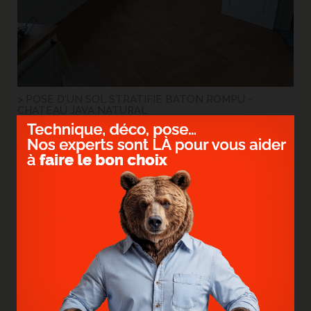
> POSE D'UN SOL STRATIFIÉ BATON ROMPU -
CHATEAU JAVA NATURAL
Vous rêvez d'un intérieur majestueux à un prix attractif ?
> Lire la suite...
12
Oct.
2023