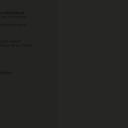
ne
résistance
sures, le rendant
acile à entretenir.
rquet massif.
 douce de la chaleur,
poraine