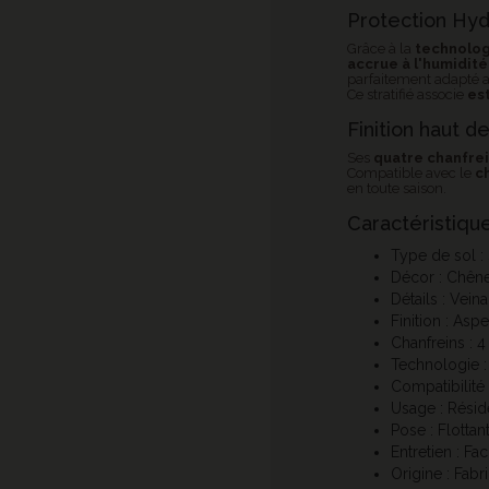
Protection Hyd
Grâce à la
technolog
accrue à l'humidité
parfaitement adapté 
Ce stratifié associe
es
Finition haut d
Ses
quatre chanfre
Compatible avec le
c
en toute saison.
Caractéristiqu
Type de sol : 
Décor : Chêne
Détails : Vei
Finition : Asp
Chanfreins : 4
Technologie :
Compatibilité 
Usage : Résid
Pose : Flottan
Entretien : Fa
Origine : Fab