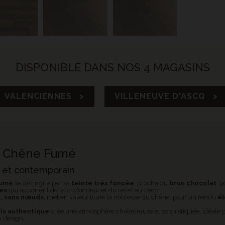
DISPONIBLE DANS NOS 4 MAGASINS
VALENCIENNES >
VILLENEUVE D'ASCQ >
ié Chêne Fumé
né et contemporain
Fumé
se distingue par sa
teinte très foncée
, proche du
brun chocolat
, 
ces
qui apportent de la profondeur et du relief au décor.
t, sans nœuds
, met en valeur toute la noblesse du chêne, pour un rendu
él
is authentique
crée une atmosphère chaleureuse et sophistiquée, idéale po
 design.