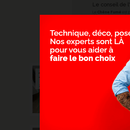
Le conseil de l
Le
Chêne Fumé
est 
décorations modern
Il se marie idéalemen
> SOL 
15
ROMPU
- LILLE
Juin.
Son moti
2025
merveille
parquet.