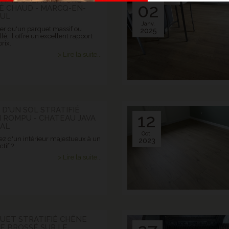
TIFIÉ CHÊNE NATURE
02
É CHAUD - MARCQ-EN-
UL
Janv.
er qu'un parquet massif ou
2025
lé, il offre un excellent rapport
rix.
> Lire la suite...
 D'UN SOL STRATIFIÉ
12
 ROMPU - CHATEAU JAVA
AL
Oct.
ez d'un intérieur majestueux à un
2023
ctif ?
> Lire la suite...
QUET STRATIFIÉ CHÊNE
E BROSSÉ SUR LE