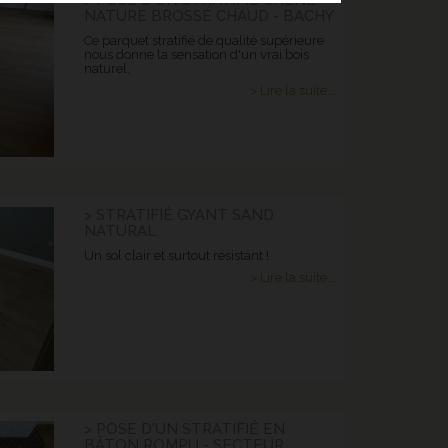
> POSE D'UN STRATIFIÉ CHÊNE
NATURE BROSSÉ CHAUD - BACHY
Ce parquet stratifié de qualité supérieure
nous donne la sensation d'un vrai bois
naturel.
> Lire la suite...
> STRATIFIÉ GYANT SAND
NATURAL
Un sol clair et surtout résistant !
> Lire la suite...
> POSE D'UN STRATIFIÉ EN
BÂTON ROMPU - SECTEUR