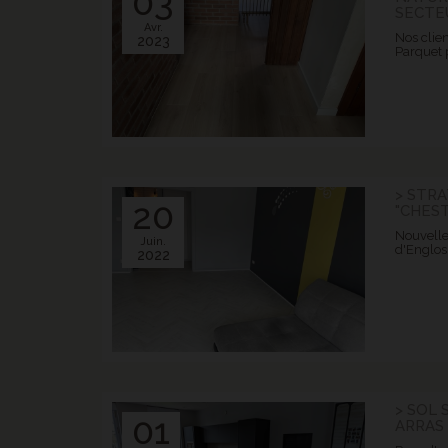
03
SECTE
Avr.
Nos clien
2023
Parquet p
> STRA
20
"CHES
Nouvelle
Juin.
d'Englos
2022
> SOL 
01
ARRAS