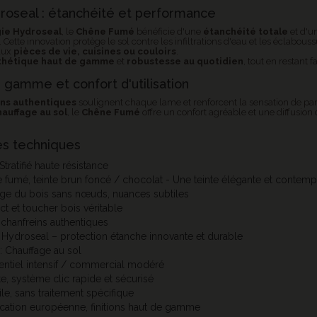
roseal : étanchéité et performance
ie Hydroseal
, le
Chêne Fumé
bénéficie d'une
étanchéité totale
et d'u
. Cette innovation protège le sol contre les infiltrations d'eau et les éclabous
aux
pièces de vie, cuisines ou couloirs
.
thétique haut de gamme
et
robustesse au quotidien
, tout en restant f
e gamme et confort d'utilisation
ins authentiques
soulignent chaque lame et renforcent la sensation de pa
hauffage au sol
, le
Chêne Fumé
offre un confort agréable et une diffusion
es techniques
Stratifié haute résistance
 fumé, teinte brun foncé / chocolat - Une teinte élégante et contem
nage du bois sans nœuds, nuances subtiles
ect et toucher bois véritable
 chanfreins authentiques
 Hydroseal – protection étanche innovante et durable
: Chauffage au sol
entiel intensif / commercial modéré
te, système clic rapide et sécurisé
cile, sans traitement spécifique
rication européenne, finitions haut de gamme