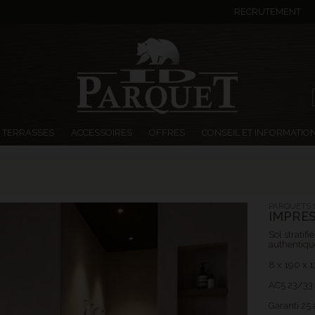
RECRUTEMENT
TERRASSES
ACCESSOIRES
OFFRES
CONSEIL ET INFORMATIO
PARQUETS S
IMPRES
Sol stratif
authentiq
8 x 190 x
AC5 23/33
Garanti 25 