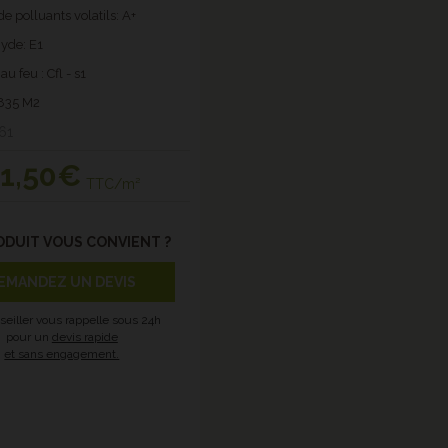
e polluants volatils: A+
yde: E1
u feu : Cfl - s1
,835 M2
61
1
,50€
TTC/m²
ODUIT VOUS CONVIENT ?
EMANDEZ UN DEVIS
seiller vous rappelle sous 24h
pour un
devis rapide
et sans engagement.