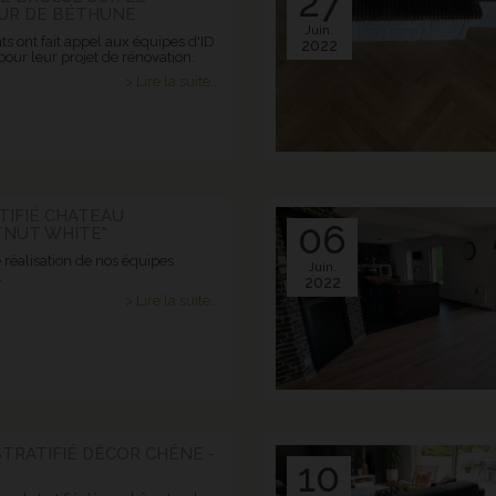
27
UR DE BÉTHUNE
Juin.
ts ont fait appel aux équipes d'ID
2022
our leur projet de rénovation.
> Lire la suite...
TIFIÉ CHATEAU
06
TNUT WHITE"
 réalisation de nos équipes
Juin.
.
2022
> Lire la suite...
STRATIFIÉ DÉCOR CHÊNE -
10