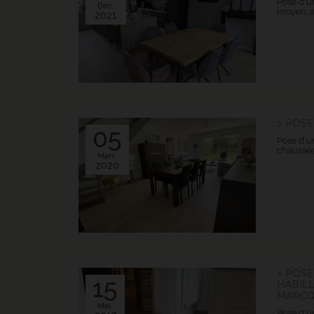
Pose d'un
Déc.
moyen, à
2021
> POSE
05
Pose d'u
chaussée
Mars.
2020
> POSE
15
HABIL
MARCQ
Mai.
Pose d'un