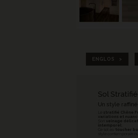
ENGLOS >
Sol Stratif
Un style raffi
Le
stratifié Chêne 
variations et nuan
Son
veinage délica
intemporel
.
Ce sol au
toucher bo
style contemporain ou