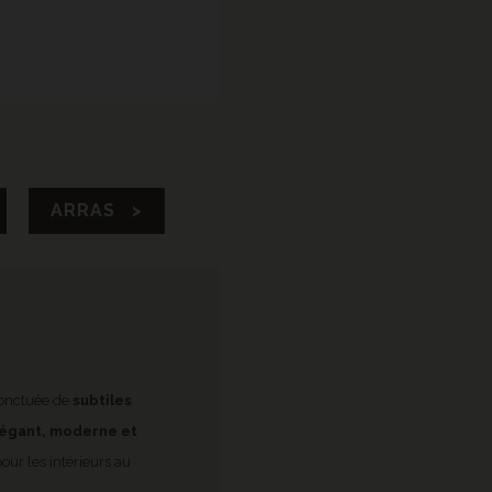
ARRAS >
ponctuée de
subtiles
égant, moderne et
ur les intérieurs au