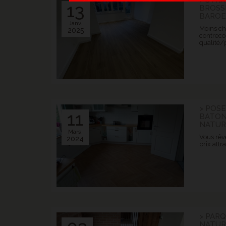
> STRA
13
BROSS
BAROE
Janv.
Moins ch
2025
contrecol
qualité/p
> POSE
11
BATON
NATUR
Mars.
Vous rêv
2024
prix attra
> PAR
NATUR