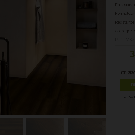
Emissions d
Formaldéh
Résistance a
Colisage 1
Ref : IM82
3
CE PR
D
Un con