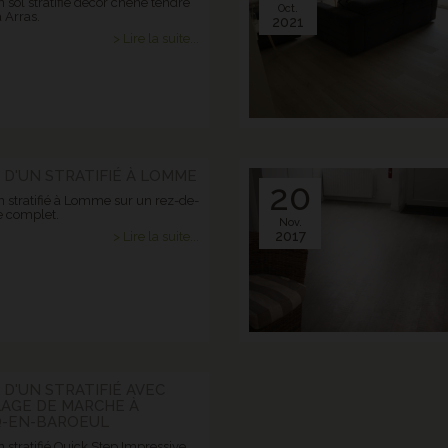
 sol stratifié décor chêne tendre
Oct.
 Arras.
2021
> Lire la suite...
 D'UN STRATIFIÉ À LOMME
20
n stratifié à Lomme sur un rez-de-
 complet.
Nov.
2017
> Lire la suite...
 D'UN STRATIFIÉ AVEC
LAGE DE MARCHE À
-EN-BAROEUL
 stratifié Quick Step Impressive