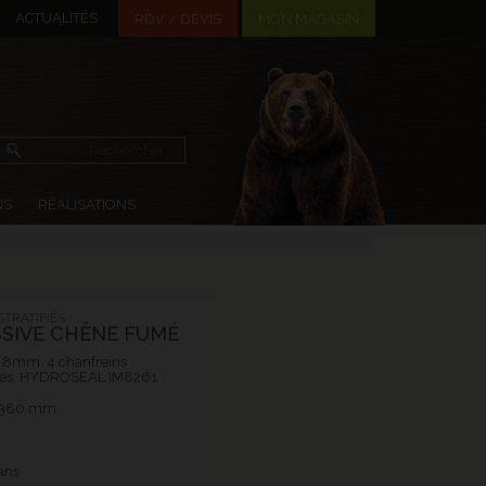
ACTUALITÉS
MON MAGASIN
RDV / DEVIS
NS
RÉALISATIONS
TRATIFIÉS :
SIVE CHÊNE FUMÉ
ié 8mm, 4 chanfreins
ues, HYDROSEAL IM8261
 1380 mm
ans