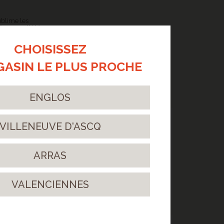
ublime les
leur et d'élégance
.
CHOISISSEZ
GASIN LE PLUS PROCHE
ENGLOS
> POSE D'UN SOL STRATIFIÉ
OCEAN V4 GYANT SAND NATURAL
VILLENEUVE D'ASCQ
À VILLENEUVE D'ASCQ
Un sol clair pour illuminer la pièce tout en
conservant l'aspect bois
ARRAS
merveilleusement naturel !
> Lire la suite...
VALENCIENNES