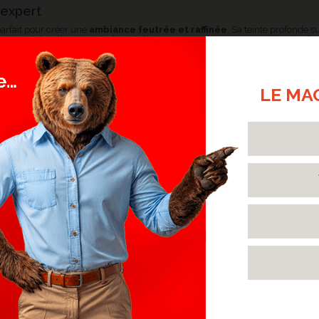
'expert
parfait pour créer une
ambiance feutrée et raffinée
. Sa teinte profonde s
es, minimalistes ou industrielles
, tout en apportant une touche de
cha
t avec des murs clairs, du mobilier bois naturel ou des accents métalliques.
LE MA
NOS RÉALISATIONS
STRATIFIÉ EN BATON
03
 CHATEAU JAVA NATUREL
Fév.
f en bâton rompu reproduit à
2025
 l'esthétique d'un véritable
> Lire la suite...