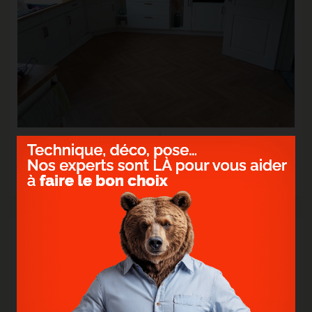
> POSE D'UN SOL STRATIFIÉ BATON ROMPU -
CHATEAU JAVA NATURAL
Vous rêvez d'un intérieur majestueux à un prix attractif ?
> Lire la suite...
12
Oct.
2023