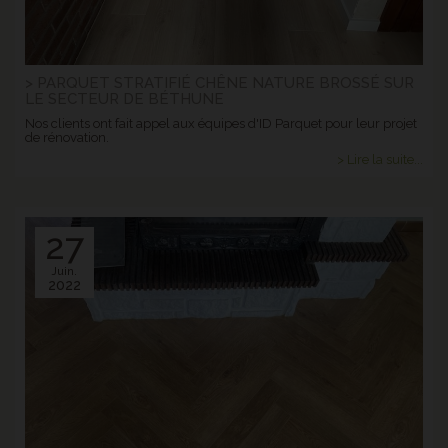
> PARQUET STRATIFIÉ CHÊNE NATURE BROSSÉ SUR
LE SECTEUR DE BÉTHUNE
Nos clients ont fait appel aux équipes d'ID Parquet pour leur projet
de rénovation.
> Lire la suite...
27
Juin.
2022