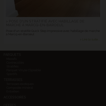
> POSE D'UN STRATIFIÉ AVEC HABILLAGE DE
MARCHE À MARCQ-EN-BAROEUL
Pose d'un stratifié Quick Step Impressive avec habillage de marche
à Marcq-en-Baroeul
> Lire la suite...
PARQUETS
Massifs
Contrecollés
Stratifiés
Parquet Vinyle Clipsable
Sportifs
TERRASSES
Terrasses exotiques
Composite minéral
Entretien
ACCESSOIRES
OFFRES