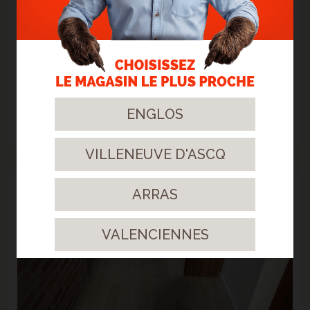
> STRATIFIÉ GYANT SAND NATURAL
ENGLOS
Un sol clair et surtout résistant !
> Lire la suite...
VILLENEUVE D'ASCQ
03
ARRAS
Avr.
2023
VALENCIENNES