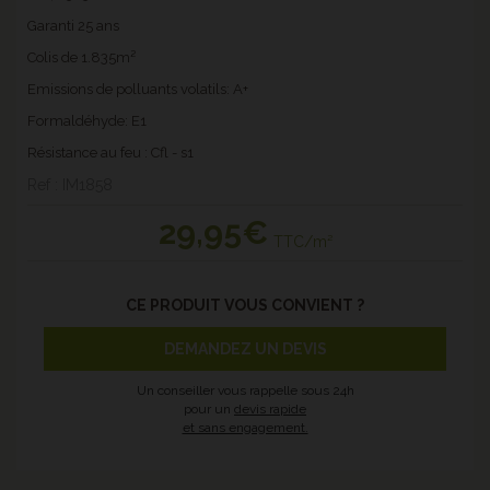
Garanti 25 ans
Colis de 1.835m²
Emissions de polluants volatils: A+
Formaldéhyde: E1
Résistance au feu : Cfl - s1
Ref : IM1858
29
,95€
TTC/m²
CE PRODUIT VOUS CONVIENT ?
DEMANDEZ UN DEVIS
Un conseiller vous rappelle sous 24h
pour un
devis rapide
et sans engagement.