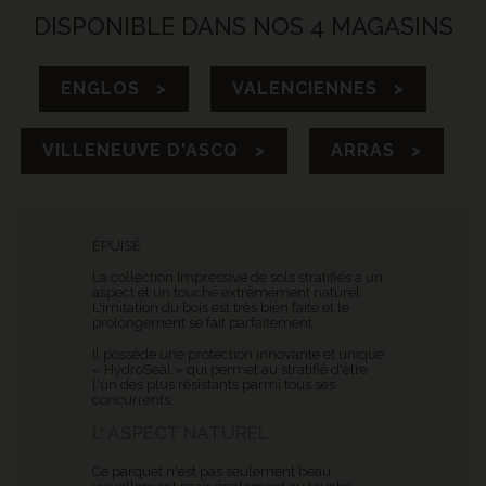
DISPONIBLE DANS NOS 4 MAGASINS
ENGLOS >
VALENCIENNES >
VILLENEUVE D'ASCQ >
ARRAS >
ÉPUISÉ
La collection Impressive de sols stratifiés a un
aspect et un touché extrêmement naturel.
L'imitation du bois est très bien faite et le
prolongement se fait parfaitement.
Il possède une protection innovante et unique
« HydroSeal » qui permet au stratifié d'être
l'un des plus résistants parmi tous ses
concurrents.
L' ASPECT NATUREL
Ce parquet n'est pas seulement beau