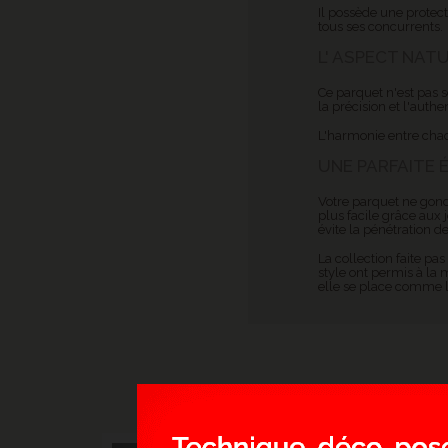
Il possède une protect
tous ses concurrents.
L' ASPECT NAT
Ce parquet n'est pas 
la précision et l'authe
L'harmonie entre chaqu
UNE PARFAITE 
Votre parquet ne gond
plus facile grâce aux 
évite la pénétration de
La collection faite pa
style ont permis à la 
elle se place comme l