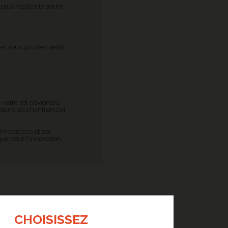
 plus résistants parmi
et vous pourrez sentir
 votre sol deviendra
 dans les chanfreins et
innovations et son
ue pour l'innovation,
CHOISISSEZ