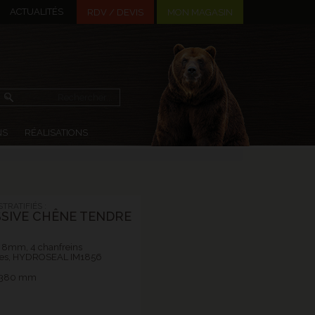
ACTUALITÉS
MON MAGASIN
RDV / DEVIS
NS
RÉALISATIONS
TRATIFIÉS :
SIVE CHÊNE TENDRE
ié 8mm, 4 chanfreins
ues, HYDROSEAL IM1856
 1380 mm