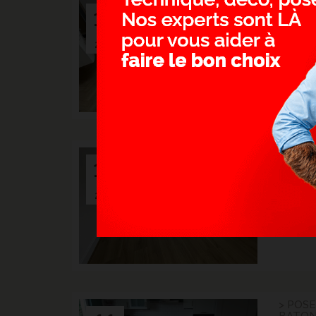
> SOL 
15
ROMPU
- LILLE
Juin.
Son moti
2025
merveille
parquet.
> STRA
13
BROSS
BAROE
Janv.
Moins ch
2025
contrecol
qualité/p
> POSE
BATON