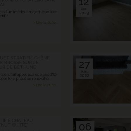
12
AL
Oct.
ez d'un intérieur majestueux à un
2023
ctif ?
> Lire la suite...
QUET STRATIFIÉ CHÊNE
27
E BROSSÉ SUR LE
UR DE BÉTHUNE
Juin.
ts ont fait appel aux équipes d'ID
2022
our leur projet de rénovation.
> Lire la suite...
TIFIÉ CHATEAU
06
TNUT WHITE"