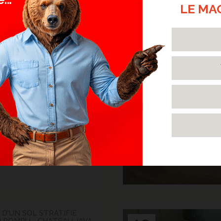
STRATIFIÉ EN BATON
LE MA
03
 CHATEAU JAVA NATUREL
Fév.
f en bâton rompu reproduit à
2025
 l'esthétique d'un véritable
> Lire la suite...
TIFIÉ CHÊNE NATURE
02
É CHAUD - MARCQ-EN-
UL
Janv.
er qu'un parquet massif ou
2025
lé, il offre un excellent rapport
rix.
> Lire la suite...
 D'UN SOL STRATIFIÉ
 ROMPU - CHATEAU JAVA