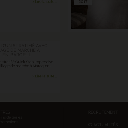
2017
> Lire la suite...
 D'UN STRATIFIÉ AVEC
LAGE DE MARCHE À
-EN-BAROEUL
 stratifié Quick Step Impressive
illage de marche à Marcq-en-
> Lire la suite...
FFRES
RECRUTEMENT
Fins de Séries
Promotions
ACTUALITÉS