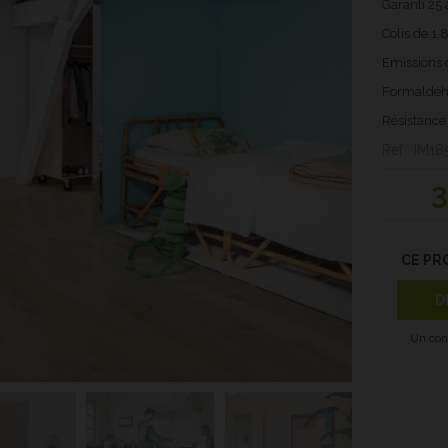
Garanti 25 
Colis de 1
Emissions d
Formaldéh
Résistance a
Ref : IM18
3
CE PR
D
Un con