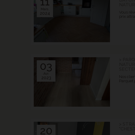
11
NATUR
Mars.
Vous rêv
2024
prix attra
> PAR
03
NATUR
SECTE
Avr.
Nos clien
2023
Parquet p
> STRA
20
"CHES