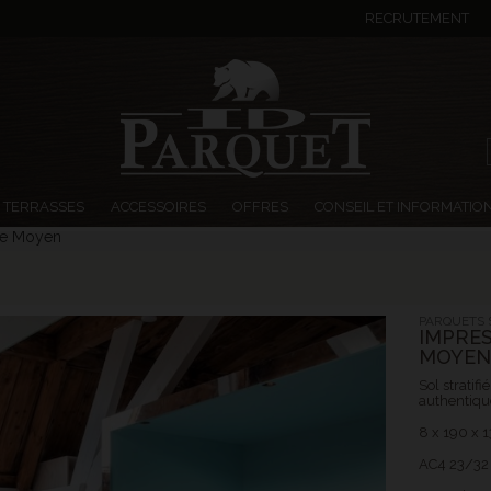
RECRUTEMENT
TERRASSES
ACCESSOIRES
OFFRES
CONSEIL ET INFORMATIO
re Moyen
PARQUETS S
IMPRES
MOYEN
Sol stratif
authentiq
8 x 190 x
AC4 23/32