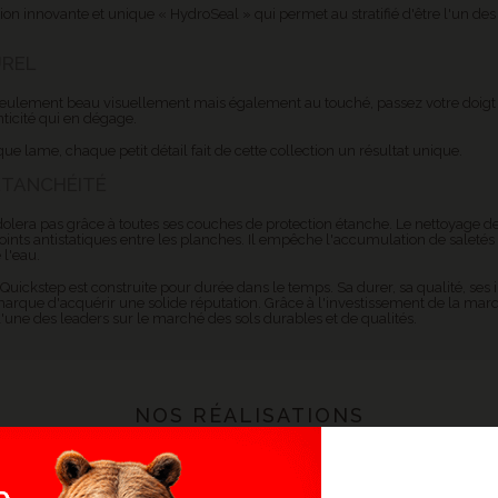
ion innovante et unique « HydroSeal » qui permet au stratifié d'être l'un des
UREL
seulement beau visuellement mais également au touché, passez votre doigt 
nticité qui en dégage.
e lame, chaque petit détail fait de cette collection un résultat unique.
ÉTANCHÉITÉ
olera pas grâce à toutes ses couches de protection étanche. Le nettoyage de
joints antistatiques entre les planches. Il empêche l'accumulation de saletés
 l'eau.
s Quickstep est construite pour durée dans le temps. Sa durer, sa qualité, ses 
marque d'acquérir une solide réputation. Grâce à l'investissement de la marq
'une des leaders sur le marché des sols durables et de qualités.
NOS RÉALISATIONS