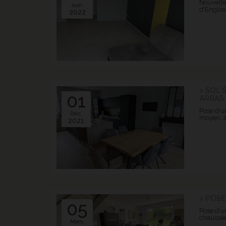
Nouvelle
Juin.
d'Englos
2022
> SOL 
01
ARRAS
Pose d'un
Déc.
moyen, à
2021
> POSE
05
Pose d'u
chaussée
Mars.