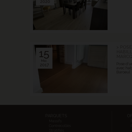
2020
> POSE
15
HABIL
MARCQ
Mai.
Pose d'un
2017
avec hab
Baroeul
PARQUETS
O
Massifs
Contrecollés
Stratifiés