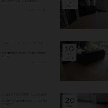
 réalisation de nos équipes
Juin.
.
2022
> Lire la suite...
STRATIFIÉ DÉCOR CHÊNE -
10
 sol stratifié décor chêne tendre
Oct.
 Arras.
2021
> Lire la suite...
 D'UN STRATIFIÉ À LOMME
20
n stratifié à Lomme sur un rez-de-
 complet.
Nov.