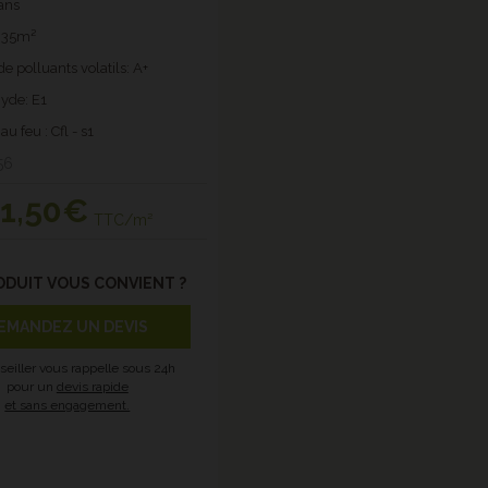
ans
.835m²
e polluants volatils: A+
yde: E1
u feu : Cfl - s1
56
1
,50€
TTC/m²
ODUIT VOUS CONVIENT ?
EMANDEZ UN DEVIS
seiller vous rappelle sous 24h
pour un
devis rapide
et sans engagement.