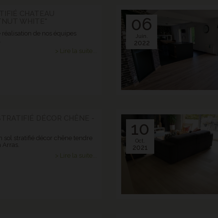
TIFIÉ CHATEAU
06
TNUT WHITE"
 réalisation de nos équipes
Juin.
.
2022
> Lire la suite...
STRATIFIÉ DÉCOR CHÊNE -
10
 sol stratifié décor chêne tendre
Oct.
 Arras.
2021
> Lire la suite...