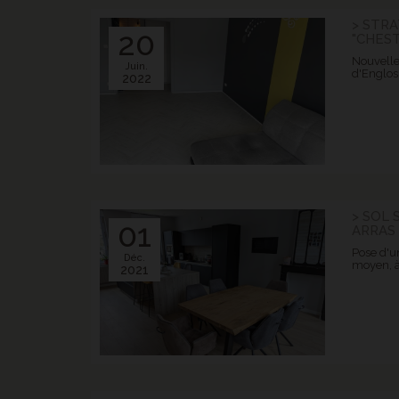
> STRA
20
"CHES
Nouvelle
Juin.
d'Englos
2022
> SOL 
01
ARRAS
Pose d'un
Déc.
moyen, à
2021