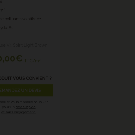
ie
2m²
e polluants volatils: A+
yde: E1
lse V4 Spirit Light Brown
0
,00€
TTC/m²
ODUIT VOUS CONVIENT ?
EMANDEZ UN DEVIS
seiller vous rappelle sous 24h
pour un
devis rapide
et sans engagement.