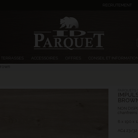
RECRUTEMENT
TERRASSES
ACCESSOIRES
OFFRES
CONSEIL ET INFORMATIO
 Brown
PARQUETS S
IMPULS
BROW
NON DISPO 
chanfreins
8 x 190 x
AC4 23/32