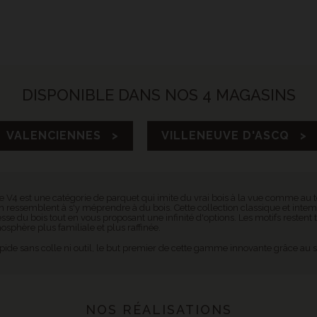
DISPONIBLE DANS NOS 4 MAGASINS
VALENCIENNES >
VILLENEUVE D'ASCQ >
4 est une catégorie de parquet qui imite du vrai bois à la vue comme au to
n ressemblent à s'y méprendre à du bois. Cette collection classique et intemp
sse du bois tout en vous proposant une infinité d'options. Les motifs restent t
sphère plus familiale et plus raffinée.
pide sans colle ni outil, le but premier de cette gamme innovante grâce au
NOS RÉALISATIONS