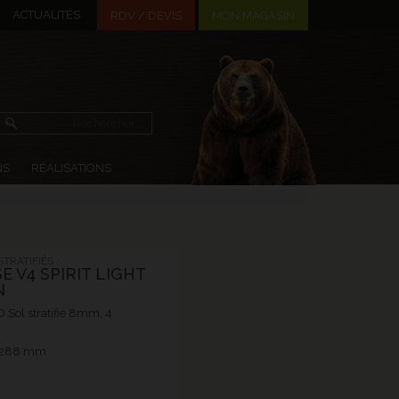
ACTUALITÉS
MON MAGASIN
RDV / DEVIS
NS
RÉALISATIONS
TRATIFIÉS :
E V4 SPIRIT LIGHT
N
Sol stratifié 8mm, 4
 1288 mm