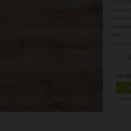
Garanti à v
colis de 2.
Emissions d
Formaldéh
PEFC
Ref : Impu
CE PR
D
Un con