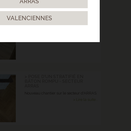
ARRAS
> STRATIFIÉ GYANT SAND
VALENCIENNES
NATURAL
Un sol clair et surtout résistant !
> Lire la suite...
> POSE D'UN STRATIFIÉ EN
BÂTON ROMPU - SECTEUR
ARRAS
Nouveau chantier sur le secteur d'ARRAS
> Lire la suite...