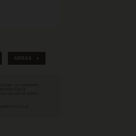
ARRAS >
ucher. Les variations
orelle allie la
rès naturels et subtils
 système Duo Loc.