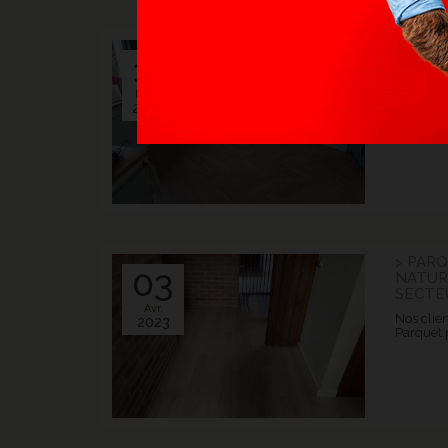
> POSE
11
BATON
NATUR
Mars.
Vous rêv
2024
prix attra
> PAR
03
NATUR
SECTE
Avr.
Nos clien
2023
Parquet p