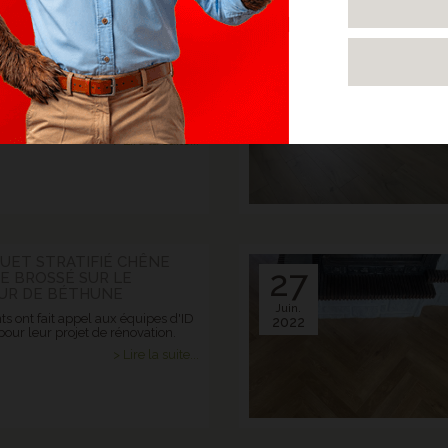
 D'UN SOL STRATIFIÉ
12
 ROMPU - CHATEAU JAVA
AL
Oct.
ez d'un intérieur majestueux à un
2023
ctif ?
> Lire la suite...
QUET STRATIFIÉ CHÊNE
27
E BROSSÉ SUR LE
UR DE BÉTHUNE
Juin.
ts ont fait appel aux équipes d'ID
2022
our leur projet de rénovation.
> Lire la suite...