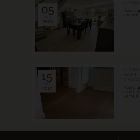
> POSE
05
Pose d'u
chaussée
Mars.
2020
> POSE
15
HABIL
MARCQ
Mai.
Pose d'un
2017
avec hab
Baroeul