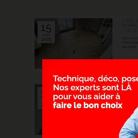
> SOL 
15
ROMPU
- LILLE
Juin.
Son moti
2025
merveille
parquet.
> STRA
13
BROSS
BAROE
Janv.
Moins ch
2025
contrecol
qualité/p