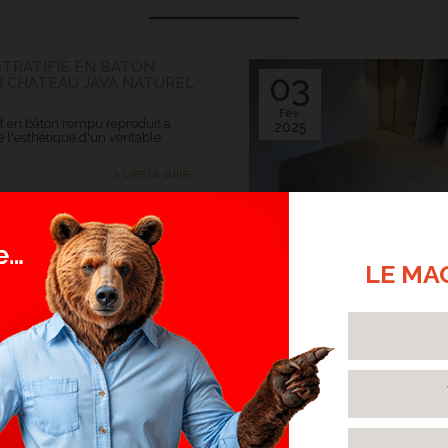
STRATIFIÉ EN BATON
03
 CHATEAU JAVA NATUREL
Fév.
f en bâton rompu reproduit à
2025
 l'esthétique d'un véritable
> Lire la suite...
LE MA
TIFIÉ CHÊNE NATURE
02
É CHAUD - MARCQ-EN-
UL
Janv.
er qu'un parquet massif ou
2025
lé, il offre un excellent rapport
rix.
> Lire la suite...