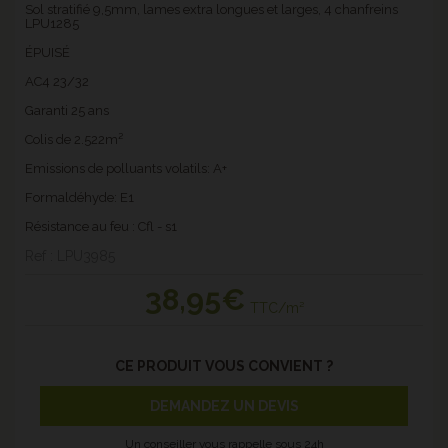
Sol stratifié 9,5mm, lames extra longues et larges, 4 chanfreins
LPU1285
ÉPUISÉ
AC4 23/32
Garanti 25 ans
Colis de 2.522m²
Emissions de polluants volatils: A+
Formaldéhyde: E1
Résistance au feu : Cfl - s1
Ref : LPU3985
38
,95€
TTC/m²
CE PRODUIT VOUS CONVIENT ?
DEMANDEZ UN DEVIS
Un conseiller vous rappelle sous 24h