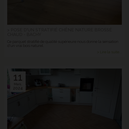
> POSE D'UN STRATIFIÉ CHÊNE NATURE BROSSÉ
CHAUD - BACHY
Ce parquet stratifié de qualité supérieure nous donne la sensation
d'un vrai bois naturel.
> Lire la suite...
11
Mars.
2024