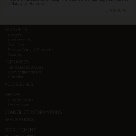
à Marcq-en-Baroeul
> Lire la suite...
PARQUETS
Massifs
Contrecollés
Stratifiés
Parquet Vinyle Clipsable
Sportifs
TERRASSES
Terrasses exotiques
Composite minéral
Entretien
ACCESSOIRES
OFFRES
Fins de Séries
Promotions
CONSEIL ET INFORMATIONS
RÉALISATIONS
RECRUTEMENT