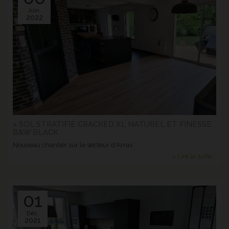
Juin.
2022
> SOL STRATIFIÉ CRACKED XL NATUREL ET FINESSE
B&W BLACK
Nouveau chantier sur le secteur d'Arras
> Lire la suite...
01
Déc.
2021