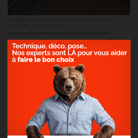
> POSE D'UN SOL STRATIFIÉ BATON ROMPU -
CHATEAU JAVA NATURAL
Vous rêvez d'un intérieur majestueux à un prix attractif ?
> Lire la suite...
12
Oct.
2023