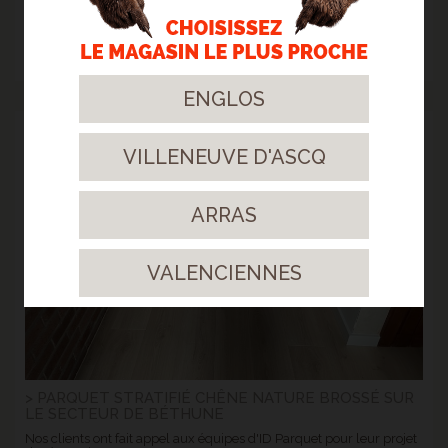
> STRATIFIÉ GYANT SAND NATURAL
Un sol clair et surtout résistant !
> Lire la suite...
ENGLOS
03
VILLENEUVE D'ASCQ
Avr.
2023
ARRAS
VALENCIENNES
> PARQUET STRATIFIÉ CHÊNE NATURE BROSSÉ SUR
LE SECTEUR DE BÉTHUNE
Nos clients ont fait appel aux équipes d'ID Parquet pour leur projet