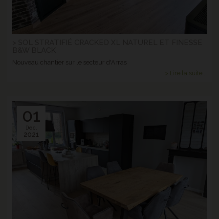
> SOL STRATIFIÉ CRACKED XL NATUREL ET FINESSE
B&W BLACK
Nouveau chantier sur le secteur d'Arras
> Lire la suite...
01
Déc.
2021