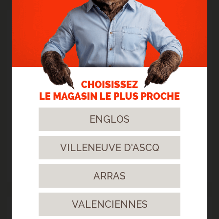
12
Oct.
2023
ENGLOS
VILLENEUVE D'ASCQ
> STRATIFIÉ GYANT SAND NATURAL
Un sol clair et surtout résistant !
> Lire la suite...
ARRAS
VALENCIENNES
03