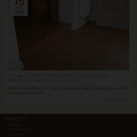
15
Mai.
2017
> POSE D'UN STRATIFIÉ AVEC HABILLAGE DE
MARCHE À MARCQ-EN-BAROEUL
Pose d'un stratifié Quick Step Impressive avec habillage de marche
à Marcq-en-Baroeul
> Lire la suite...
PARQUETS
Massifs
Contrecollés
Stratifiés