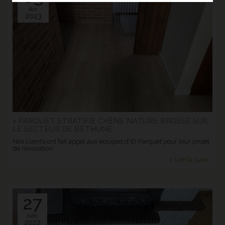
Avr.
2023
> PARQUET STRATIFIÉ CHÊNE NATURE BROSSÉ SUR
LE SECTEUR DE BÉTHUNE
Nos clients ont fait appel aux équipes d'ID Parquet pour leur projet
de rénovation.
> Lire la suite...
27
Juin.
2022