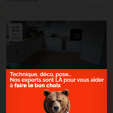
d'un vrai bois naturel.
> Lire la suite...
11
Mars.
2024
> POSE D'UN SOL STRATIFIÉ BATON ROMPU -
CHATEAU JAVA NATURAL
Vous rêvez d'un intérieur majestueux à un prix attractif ?
> Lire la suite...