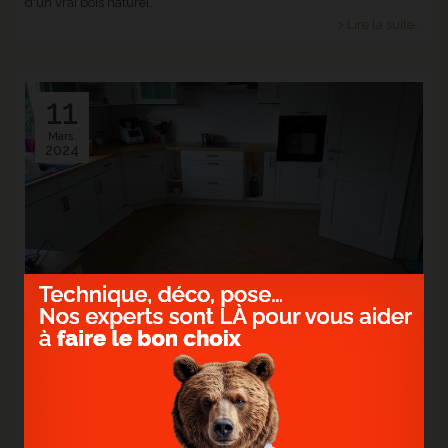
d'un vrai bois naturel.
> Lire la suite...
11
Mars.
2024
> POSE D'UN SOL STRATIFIÉ BATON ROMPU -
CHATEAU JAVA NATURAL
Vous rêvez d'un intérieur majestueux à un prix attractif ?
> Lire la suite...