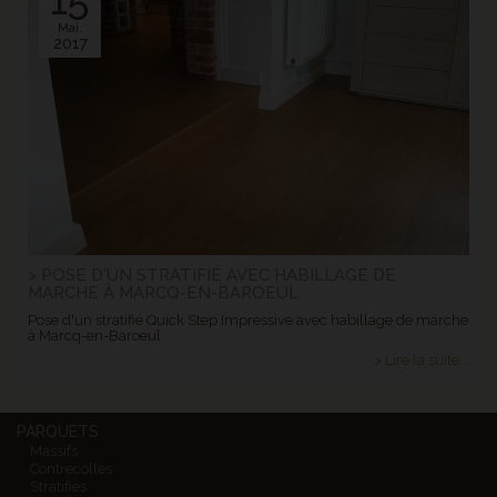
15
Mai.
2017
> POSE D'UN STRATIFIÉ AVEC HABILLAGE DE
MARCHE À MARCQ-EN-BAROEUL
Pose d'un stratifié Quick Step Impressive avec habillage de marche
à Marcq-en-Baroeul
> Lire la suite...
PARQUETS
Massifs
Contrecollés
Stratifiés