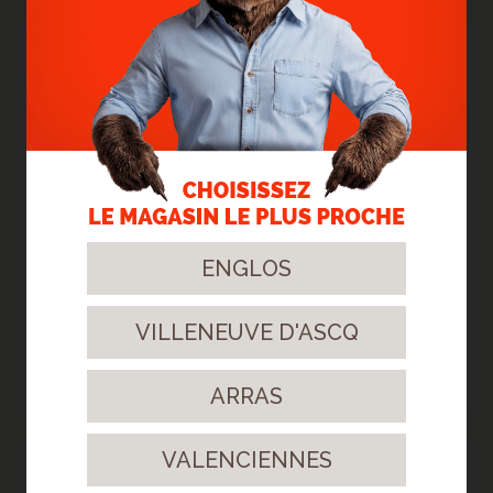
12
Oct.
2023
ENGLOS
VILLENEUVE D'ASCQ
> STRATIFIÉ GYANT SAND NATURAL
Un sol clair et surtout résistant !
> Lire la suite...
ARRAS
VALENCIENNES
03