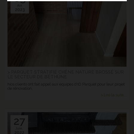
Avr.
2023
> PARQUET STRATIFIÉ CHÊNE NATURE BROSSÉ SUR
LE SECTEUR DE BÉTHUNE
Nos clients ont fait appel aux équipes d'ID Parquet pour leur projet
de rénovation.
> Lire la suite...
27
Juin.
2022