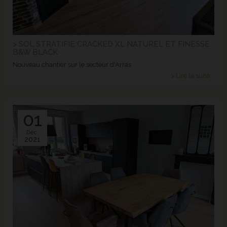
> SOL STRATIFIÉ CRACKED XL NATUREL ET FINESSE
B&W BLACK
Nouveau chantier sur le secteur d'Arras
> Lire la suite...
01
Déc.
2021