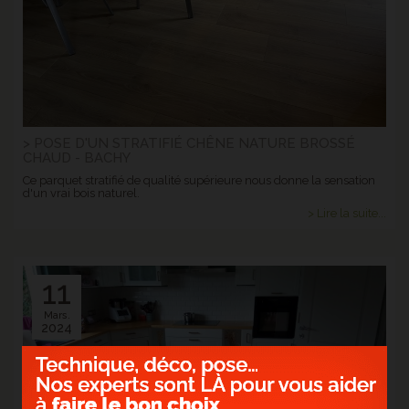
> POSE D'UN STRATIFIÉ CHÊNE NATURE BROSSÉ
CHAUD - BACHY
Ce parquet stratifié de qualité supérieure nous donne la sensation
d'un vrai bois naturel.
> Lire la suite...
11
Mars.
2024