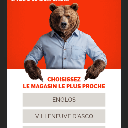
> POSE D'UN SOL STRATIFIÉ BATON ROMPU -
CHATEAU JAVA NATURAL
Vous rêvez d'un intérieur majestueux à un prix attractif ?
> Lire la suite...
12
Oct.
2023
ENGLOS
VILLENEUVE D'ASCQ