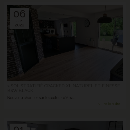
06
Juin.
2022
> SOL STRATIFIÉ CRACKED XL NATUREL ET FINESSE
B&W BLACK
Nouveau chantier sur le secteur d'Arras
> Lire la suite...
01