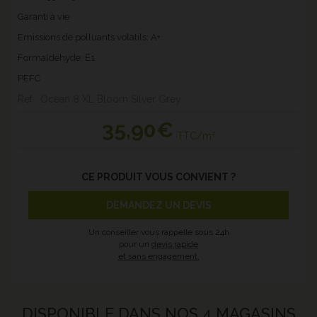
Garanti à vie
Emissions de polluants volatils: A+
Formaldéhyde: E1
PEFC
Ref : Ocean 8 XL Bloom Silver Grey
35
,90€
TTC/m²
CE PRODUIT VOUS CONVIENT ?
DEMANDEZ UN DEVIS
Un conseiller vous rappelle sous 24h
pour un
devis rapide
et sans engagement.
DISPONIBLE DANS NOS 4 MAGASINS