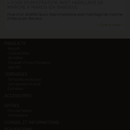
> POSE D'UN STRATIFIÉ AVEC HABILLAGE DE
MARCHE À MARCQ-EN-BAROEUL
Pose d'un stratifié Quick Step Impressive avec habillage de marche
à Marcq-en-Baroeul
> Lire la suite...
PARQUETS
Massifs
Contrecollés
Stratifiés
Parquet Vinyle Clipsable
Sportifs
TERRASSES
Terrasses exotiques
Composite minéral
Entretien
ACCESSOIRES
OFFRES
Fins de Séries
Promotions
CONSEIL ET INFORMATIONS
RÉALISATIONS