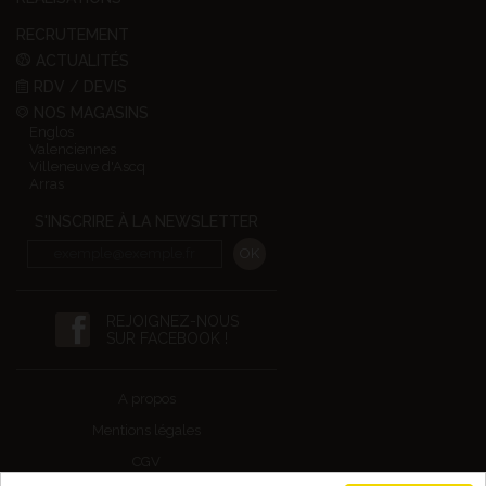
RECRUTEMENT
ACTUALITÉS
RDV / DEVIS
NOS MAGASINS
Englos
Valenciennes
Villeneuve d'Ascq
Arras
S'INSCRIRE À LA NEWSLETTER
REJOIGNEZ-NOUS
SUR FACEBOOK !
A propos
Mentions légales
CGV