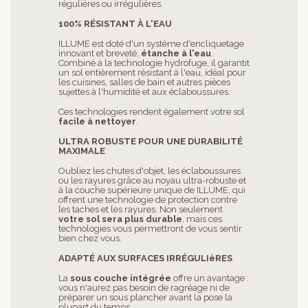
régulières ou irrégulières.
100% RÉSISTANT À L'EAU
ILLUME est doté d'un système d'encliquetage
innovant et breveté,
étanche à l'eau
.
Combiné à la technologie hydrofuge, il garantit
un sol entièrement résistant à l'eau, idéal pour
les cuisines, salles de bain et autres pièces
sujettes à l'humidité et aux éclaboussures.
Ces technologies rendent également votre sol
facile à nettoyer
.
ULTRA ROBUSTE POUR UNE DURABILITÉ
MAXIMALE
Oubliez les chutes d'objet, les éclaboussures
ou les rayures grâce au noyau ultra-robuste et
à la couche supérieure unique de ILLUME, qui
offrent une technologie de protection contre
les taches et les rayures. Non seulement
votre sol sera plus durable
, mais ces
technologies vous permettront de vous sentir
bien chez vous.
ADAPTÉ AUX SURFACES IRRÉGULIèRES
La
sous couche intégrée
offre un avantage :
vous n'aurez pas besoin de ragréage ni de
préparer un sous plancher avant la pose la
plupart du temps.