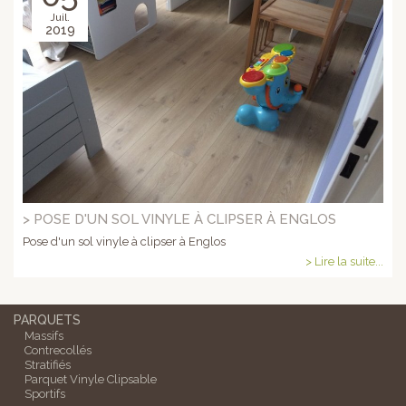
Juil.
2019
> POSE D'UN SOL VINYLE À CLIPSER À ENGLOS
Pose d'un sol vinyle à clipser à Englos
> Lire la suite...
PARQUETS
Massifs
Contrecollés
Stratifiés
Parquet Vinyle Clipsable
Sportifs