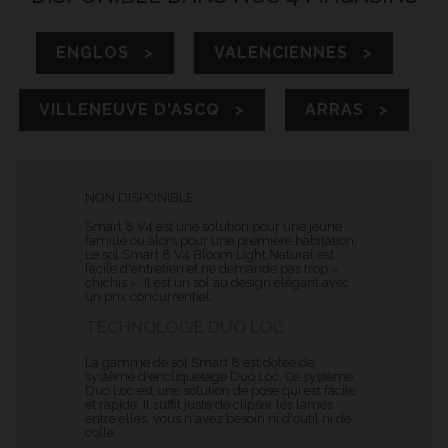
ENGLOS >
VALENCIENNES >
VILLENEUVE D'ASCQ >
ARRAS >
NON DISPONIBLE
Smart 8 V4 est une solution pour une jeune
famille ou alors pour une première habitation.
Le sol Smart 8 V4 Bloom Light Natural est
facile d'entretien et ne demande pas trop «
chichis ». Il est un sol au design élégant avec
un prix concurrentiel.
TECHNOLOGIE DUO LOC
La gamme de sol Smart 8 est dotée de
système d'encliquetage Duo Loc. Ce système
Duo Loc est une solution de pose qui est facile
et rapide. Il suffit juste de clipser les lames
entre elles, vous n'avez besoin ni d'outil ni de
colle.