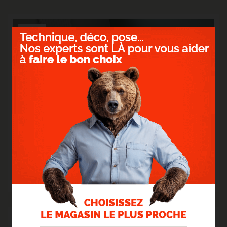
12
Oct.
2023
> STRATIFIÉ GYANT SAND NATURAL
Un sol clair et surtout résistant !
> Lire la suite...
03