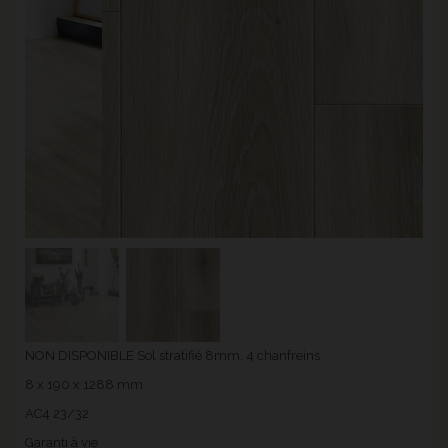
NON DISPONIBLE Sol stratifié 8mm, 4 chanfreins
8 x 190 x 1288 mm
AC4 23/32
Garanti à vie