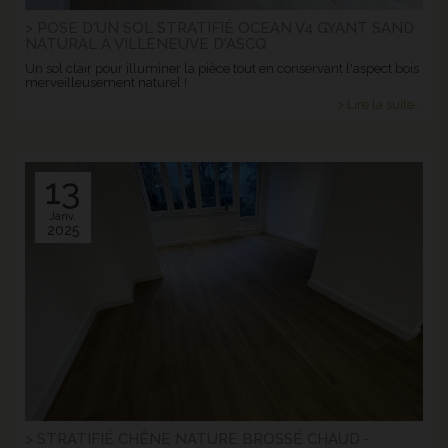
> POSE D'UN SOL STRATIFIÉ OCEAN V4 GYANT SAND
NATURAL À VILLENEUVE D'ASCQ
Un sol clair pour illuminer la pièce tout en conservant l'aspect bois
merveilleusement naturel !
> Lire la suite...
13
Janv.
2025
> STRATIFIÉ CHÊNE NATURE BROSSÉ CHAUD -