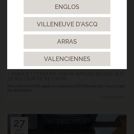
ENGLOS
Avr.
2023
VILLENEUVE D'ASCQ
ARRAS
VALENCIENNES
> PARQUET STRATIFIÉ CHÊNE NATURE BROSSÉ SUR
LE SECTEUR DE BÉTHUNE
Nos clients ont fait appel aux équipes d'ID Parquet pour leur projet
de rénovation.
> Lire la suite...
27
Juin.