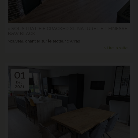
> SOL STRATIFIÉ CRACKED XL NATUREL ET FINESSE
B&W BLACK
Nouveau chantier sur le secteur d'Arras
> Lire la suite...
01
Déc.
2021