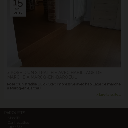
15
Mai.
2017
> POSE D'UN STRATIFIÉ AVEC HABILLAGE DE
MARCHE À MARCQ-EN-BAROEUL
Pose d'un stratifié Quick Step Impressive avec habillage de marche
à Marcq-en-Baroeul
> Lire la suite...
PARQUETS
Massifs
Contrecollés
Stratifiés