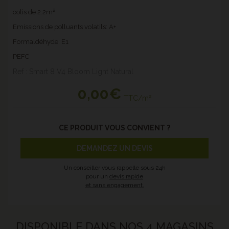
colis de 2.2m²
Emissions de polluants volatils: A+
Formaldéhyde: E1
PEFC
Ref : Smart 8 V4 Bloom Light Natural
0
,00€
TTC/m²
CE PRODUIT VOUS CONVIENT ?
DEMANDEZ UN DEVIS
Un conseiller vous rappelle sous 24h
pour un
devis rapide
et sans engagement.
DISPONIBLE DANS NOS 4 MAGASINS