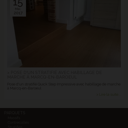
15
Mai.
2017
> POSE D'UN STRATIFIÉ AVEC HABILLAGE DE
MARCHE À MARCQ-EN-BAROEUL
Pose d'un stratifié Quick Step Impressive avec habillage de marche
à Marcq-en-Baroeul
> Lire la suite...
PARQUETS
Massifs
Contrecollés
Stratifiés