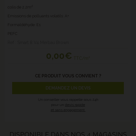
colis de 2.2m²
Emissions de polluants volatils: A+
Formaldéhyde: E1
PEFC
Ref : Smart 8 V4 Merbau Brown
0
,00€
TTC/m²
CE PRODUIT VOUS CONVIENT ?
DEMANDEZ UN DEVIS
Un conseiller vous rappelle sous 24h
pour un
devis rapide
et sans engagement.
DISPONIBLE DANS NOS 4 MAGASINS