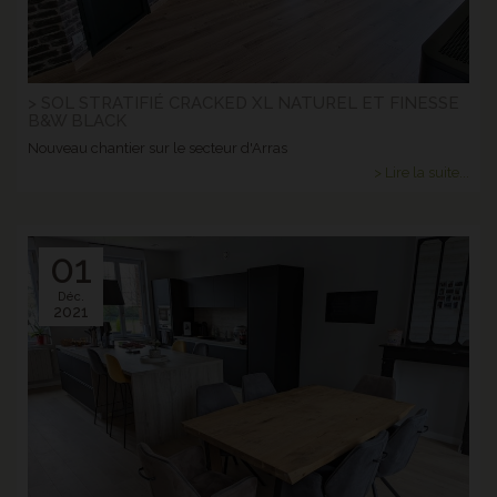
> SOL STRATIFIÉ CRACKED XL NATUREL ET FINESSE
B&W BLACK
Nouveau chantier sur le secteur d'Arras
> Lire la suite...
01
Déc.
2021