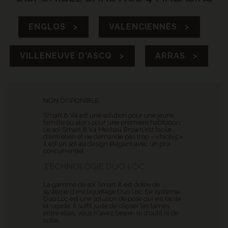
ENGLOS >
VALENCIENNES >
VILLENEUVE D'ASCQ >
ARRAS >
NON DISPONIBLE
Smart 8 V4 est une solution pour une jeune
famille ou alors pour une première habitation.
Le sol Smart 8 V4 Merbau Brown est facile
d'entretien et ne demande pas trop « chichis ».
Il est un sol au design élégant avec un prix
concurrentiel.
TECHNOLOGIE DUO LOC
La gamme de sol Smart 8 est dotée de
système d'encliquetage Duo Loc. Ce système
Duo Loc est une solution de pose qui est facile
et rapide. Il suffit juste de clipser les lames
entre elles, vous n'avez besoin ni d'outil ni de
colle.