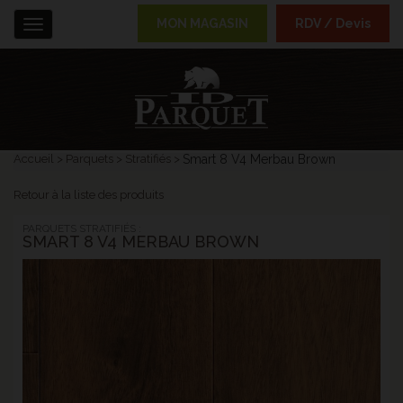
MON MAGASIN
RDV / Devis
Menu
Accueil
Parquets
Stratifiés
Smart 8 V4 Merbau Brown
Retour à la liste des produits
PARQUETS STRATIFIÉS :
SMART 8 V4 MERBAU BROWN