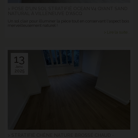
> POSE D'UN SOL STRATIFIÉ OCEAN V4 GYANT SAND
NATURAL À VILLENEUVE D'ASCQ
Un sol clair pour illuminer la pièce tout en conservant l'aspect bois
merveilleusement naturel !
> Lire la suite...
13
Janv.
2025
> STRATIFIÉ CHÊNE NATURE BROSSÉ CHAUD -