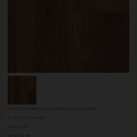
NON DISPONIBLE Sol stratifié 8mm, 4 chanfreins
8 x 190 x 1288 mm
AC4 23/32
Garanti à vie