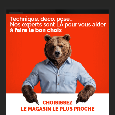
12
Oct.
2023
> STRATIFIÉ GYANT SAND NATURAL
Un sol clair et surtout résistant !
> Lire la suite...
03