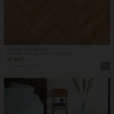
CHÂTEAU JAVA NATURAL
Sol stratifié 8mm, 4 chanfreins, bâton rompu
36
,90€
TTC/m²
Ref : Château Java Natural
Plus