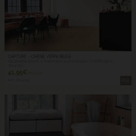
CAPTURE - CHÊNE VERNI BEIGE
Sol stratifié 9mm, 4 chanfreins authentiques, HYDROSEAL
SIG4750
41
,95€
TTC/m²
Ref : SIG4750
Plus