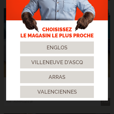
ENGLOS
VILLENEUVE D'ASCQ
ARRAS
CHÊNE FUME RAMAGEUX
BLOOM AVMPU40238 lames vinyles rigides, sous-couche
intégrée, 4 micro chanfreins, à clipser
VALENCIENNES
52
,50€
TTC/m²
Ref : AVMPU40238
Plus