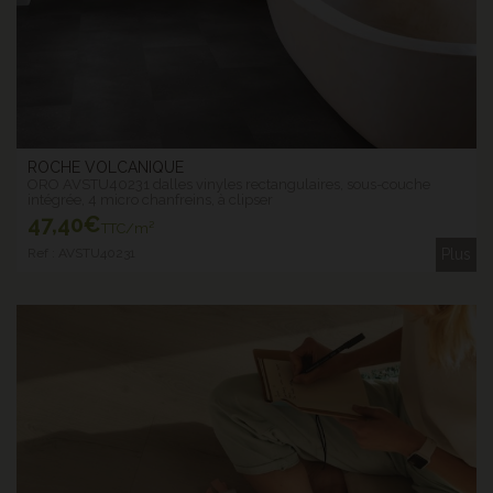
ROCHE VOLCANIQUE
ORO AVSTU40231 dalles vinyles rectangulaires, sous-couche
intégrée, 4 micro chanfreins, à clipser
47
,40€
TTC/m²
Ref : AVSTU40231
Plus