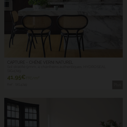
CAPTURE - CHÊNE VERNI NATUREL
Sol stratifié 9mm, 4 chanfreins authentiques, HYDROSEAL
SIG4749
41
,95€
TTC/m²
Ref : SIG4749
Plus