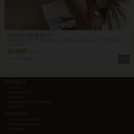
CLASSIC CHÊNE BRUT
Sol stratifié 8mm, jointif avec chanfreins optiques, HYDROSEAL
CLM5788
22
,95€
TTC/m²
Ref : CLM5788
Plus
PARQUETS
Massifs
Contrecollés
Stratifiés
Parquet Vinyle Clipsable
Sportifs
TERRASSES
Terrasses exotiques
Composite minéral
Entretien