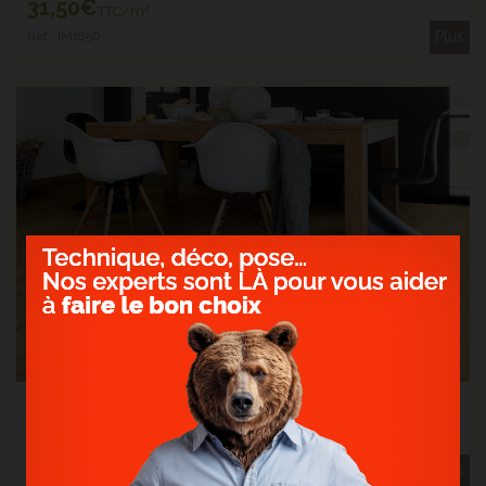
31
,50€
TTC/m²
Ref : IM1856
Plus
IMPRESSIVE CHÊNE TENDRE NATUREL
Sol stratifié 8mm, 4 chanfreins authentiques, HYDROSEAL IM1855
31
,50€
TTC/m²
Ref : IM1855
Plus