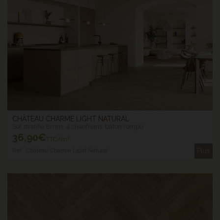
CHÂTEAU CHARME LIGHT NATURAL
Sol stratifié 8mm, 4 chanfreins, bâton rompu
36
,90€
TTC/m²
Ref : Château Charme Light Natural
Plus