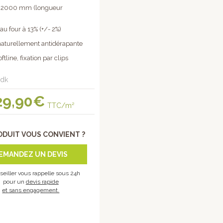
: 2000 mm (longueur
au four à 13% (+/- 2%)
 naturellement antidérapante
tline, fixation par clips
pdk
29
,90€
TTC/m²
ODUIT VOUS CONVIENT ?
EMANDEZ UN DEVIS
seiller vous rappelle sous 24h
pour un
devis rapide
et sans engagement.