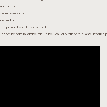
la lambourde
de terrasse sur le clip
ns le clip
uivant qui s'emboîte dans le précédent
clip Softline dans la lambourde. Ce nouveau clip retiendra la lame installé