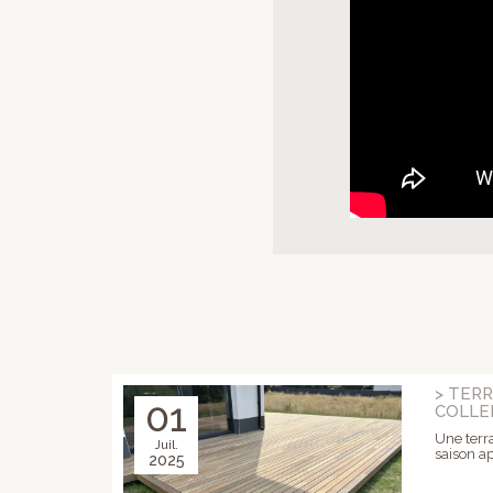
> TERR
01
COLLE
Une terr
Juil.
saison ap
2025