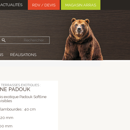
ACTUALITÉS
MAGASIN ARRAS
RDV / DEVIS
NS
RÉALISATIONS
 TERRASSES EXOTIQUES :
INE PADOUK
is exotique Padouk Softline
visibles
 lambourdes : 40 cm
: 20 mm
 100 mm