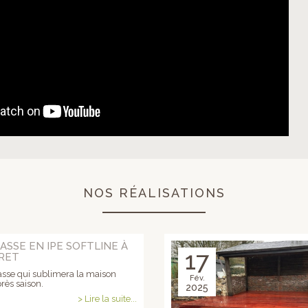
NOS RÉALISATIONS
ASSE EN IPE SOFTLINE À
17
RET
asse qui sublimera la maison
Fév.
rès saison.
2025
> Lire la suite...