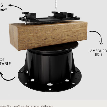
rrasse Softline®
se déroule en 5 étapes.