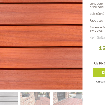
Longueur 
principale)
Bois séché 
Face lisse
Système Sof
invisibles
Ref : Soft
1
CE PR
D
Un con