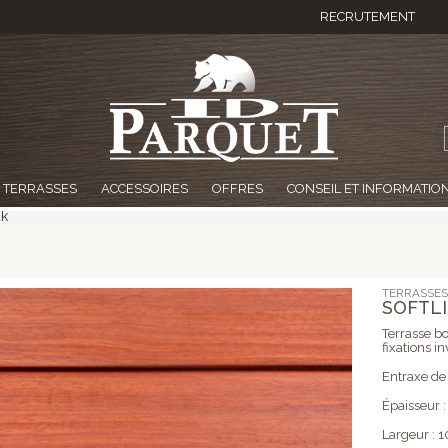
RECRUTEMENT
TERRASSES
ACCESSOIRES
OFFRES
CONSEIL ET INFORMATIO
uk
TERRASSES
SOFTL
Terrasse bo
fixations in
Entraxe de
Épaisseur 
Largeur :