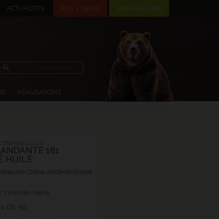
ACTUALITÉS
MON MAGASIN
RDV / DEVIS
NS
RÉALISATIONS
CONTRECOLLÉS :
ANDANTE 181
 HUILÉ
ntrecollé Chêne Andante Brossé
2,7 mm de chêne
s, Clic 5G