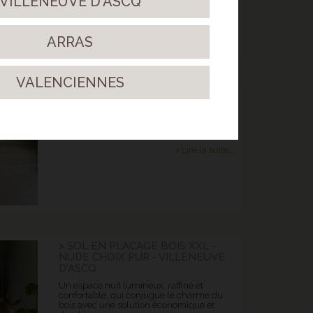
VILLENEUVE D'ASCQ
> Lire la suite...
ARRAS
VALENCIENNES
> CHENE AUTHENTIC ANIMOSO -
ESPACE NUIT - NIEPPE
Un parquet contrecollé qui s'adapte à des
univers différents !
> Lire la suite...
> SOL EN PLACAGE BOIS XXL -
NUDE CHOIX PUR - VILLENEUVE
D'ASCQ
Un espace nuit lumineux, raffiné et
confortable, qui conjugue le charme du
bois avec une solution économique et