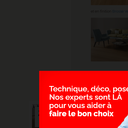
et en finition
Brossé V
> CHÊN
20
SAING
Un parqu
Oct.
là
2025