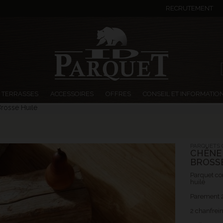
RECRUTEMENT
TERRASSES
ACCESSOIRES
OFFRES
CONSEIL ET INFORMATIO
rossé Huilé
PARQUETS 
CHÊNE 
BROSSÉ
Parquet co
huilé
Parement 
2 chanfrein