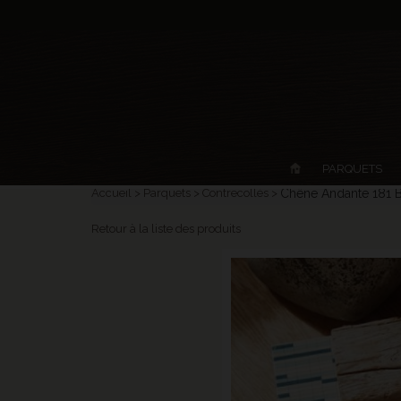
PARQUETS
Accueil
Parquets
Contrecollés
Chêne Andante 181 B
Retour à la liste des produits