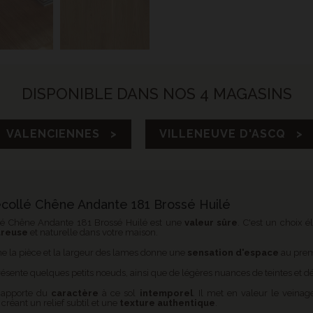
DISPONIBLE DANS NOS 4 MAGASINS
VALENCIENNES >
VILLENEUVE D'ASCQ >
collé Chêne Andante 181 Brossé Huilé
lé Chêne Andante 181 Brossé Huilé est une
valeur sûre
. C'est un choix 
ureuse
et naturelle dans votre maison.
ine la pièce et la largeur des lames donne une
sensation d'espace
au premi
résente quelques petits nœuds, ainsi que de légères nuances de teintes et dé
apporte du
caractère
à ce sol
intemporel
. Il met en valeur le veina
 créant un relief subtil et une
texture authentique
.