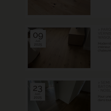
> PAR
09
VERNIS
WASQ
Juil.
Modernité
2025
intérieur 
chaleure
> SEM
23
BATON
- NOB
Juin.
Pour une
2025
dans tou