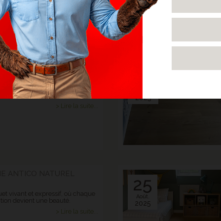
> Lire la suite...
TRECOLLÉ ESSENCE
03
 - ARMENTIERES
à la française : l'élégance du
Sept.
ire
2025
> Lire la suite...
NE ANTICO NATUREL
25
et vivant et expressif, où chaque
Août.
tion devient une beauté.
2025
> Lire la suite...