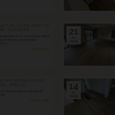
QUET EN CHÊNE POINT DE
21
E - FLEURBAIX
t devient le fil conducteur entre
Avr.
e d'hier et la modernité
2025
'hui.
> Lire la suite...
E VIVO BROSSE BLANC -
14
RE - ENGLOS
 ambiance douce, épurée et
Avr.
nte.
2025
> Lire la suite...