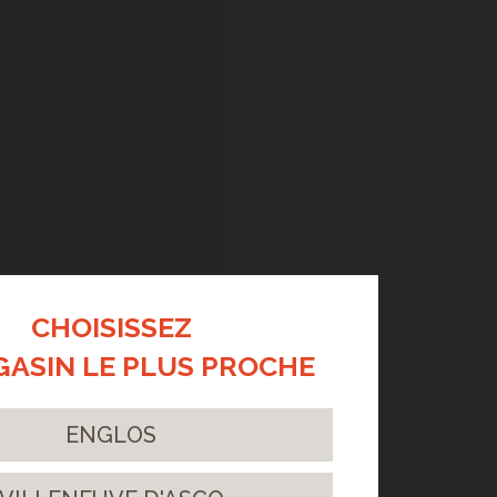
CHOISISSEZ
GASIN LE PLUS PROCHE
> CHÊNE ANIMOSO AUTHENTIC
181 - POSE EN DIAGONALE
ENGLOS
Une pose en diagonale : un parti pris
esthétique fort, moderne et dynamique.