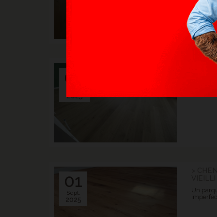
> CON
06
VERNIS
Une pose 
Oct.
savoir-fa
2025
> CHE
01
VIEILLI
Un parqu
Sept.
imperfec
2025