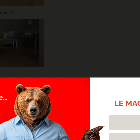
ernis Mat
NOS RÉALISATIONS
LE MA
E SEMI MASSIF SABLE -
13
HIN EN MÉLANTOIS
et qui semble avoir toujours été
Oct.
2025