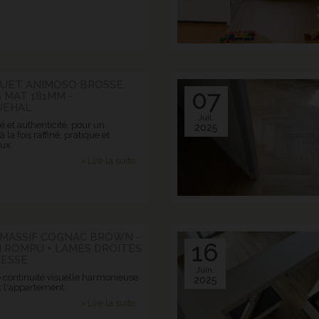
QUET ANIMOSO BROSSE
07
 MAT 181MM -
UEHAL
Juil.
 et authenticité, pour un
2025
à la fois raffiné, pratique et
ux.
> Lire la suite...
I MASSIF COGNAC BROWN -
16
 ROMPU + LAMES DROITES
LESSE
Juin.
 continuité visuelle harmonieuse
2025
t l'appartement.
> Lire la suite...