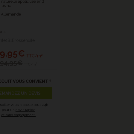
 naturelle appliquée en 2
 usine
n Allemande
ans
ante181Brossehuile
9
,95€
TTC/m²
94
,95€
TTC/m²
ODUIT VOUS CONVIENT ?
EMANDEZ UN DEVIS
seiller vous rappelle sous 24h
pour un
devis rapide
et sans engagement.