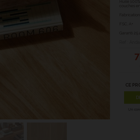
Huile 100%
couches en
Fabricatio
FSC, A+
Garanti 25 
Ref : And
7
CE PR
D
Un con