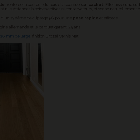
lle
, renforce la couleur du bois et accentue son
cachet
. Elle laisse une s
ent ni substances biocides actives ni conservateurs, et sèche naturellement e
s d'un système de clipsage 5G pour une
pose rapide
et efficace.
rigine allemande et le parquet garanti 25 ans.
138 mm de large
, finition Brossé Vernis Mat