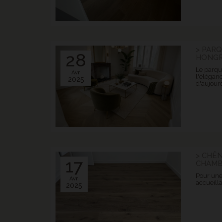
> PAR
28
HONGRI
Le parque
Avr.
l'éléganc
2025
d'aujourd
> CHÊN
17
CHAMB
Pour une
Avr.
accueilla
2025