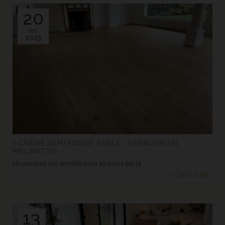
20
Oct.
2025
> CHÊNE SEMI MASSIF SABLE - SAINGHIN EN
MÉLANTOIS
Un parquet qui semble avoir toujours été là
> Lire la suite...
13