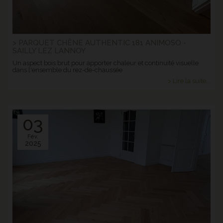
> PARQUET CHÊNE AUTHENTIC 181 ANIMOSO -
SAILLY LEZ LANNOY
Un aspect bois brut pour apporter chaleur et continuité visuelle
dans l'ensemble du rez-de-chaussée
> Lire la suite...
03
Fév.
2025