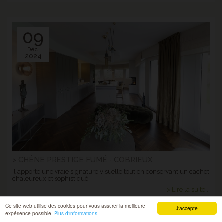
09
Déc.
2024
> CHÊNE PRESTIGE FUMÉ - COBRIEUX
Il apporte une vraie signature visuelle tout en conservant un cachet
chaleureux et sophistiqué.
> Lire la suite...
Ce site web utilise des cookies pour vous assurer la meilleure
J'accepte
expérience possible.
Plus d'informations