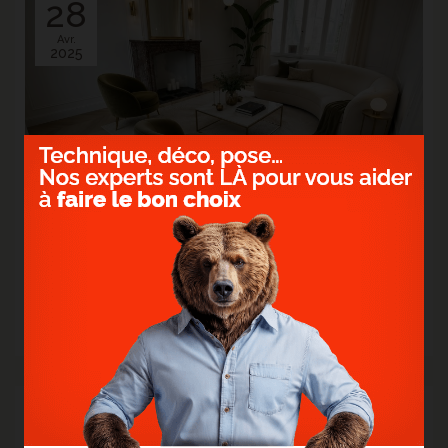
28
Avr.
2025
> PARQUET EN CHÊNE POINT DE HONGRIE -
FLEURBAIX
Le parquet devient le fil conducteur entre l'élégance d'hier et la
modernité d'aujourd'hui.
> Lire la suite...
21