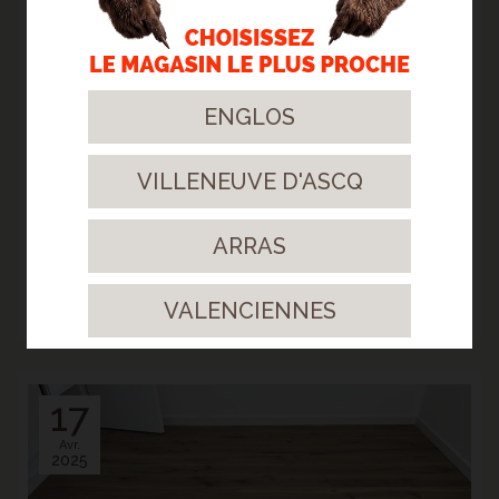
Avr.
2025
ENGLOS
VILLENEUVE D'ASCQ
ARRAS
> CONTRECOLLÉ CHÊNE AUTHENTIC ANIMOSO -
ENNEVELIN
Redonner vie à un intérieur tout en respectant l'harmonie existante.
VALENCIENNES
> Lire la suite...
17
Avr.
2025