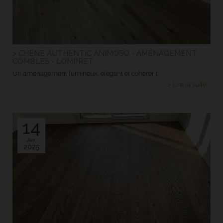
> CHÊNE AUTHENTIC ANIMOSO - AMÉNAGEMENT
COMBLES - LOMPRET
Un aménagement lumineux, élégant et cohérent
> Lire la suite...
14
Avr.
2025