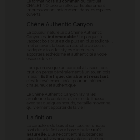
Le format
hors du commun
du parquet
CHALETINO crée un effet particulièrement
impressionnant notamment dans les espaces
ouverts.
Chêne Authentic Canyon
La couleur naturelle du Chêne Authentic
Canyon est
indémodable
! Le parquet à
l'aspect bois brut est de plus en plus sollicité. Il
met en avant la beauté naturelle du bois et
s'adapte à tous les styles d'intérieurs. Il
apportera esthétisme et authenticité à votre
espace de vie.
Lorsqu'on évoque un parquet à l'aspect bois
brut, on pense généralement à un sol en bois
massif.
Esthétique, durable et résistant
,
c'est le revêtement idéal pour un intérieur
chaleureux et authentique.
Le Chêne Authentic Canyon
ravira les
amateurs de couleurs claires et de finesse
avec ses quelques nœuds, de taille moyenne,
qui viennent apporter de la vie !
La finition
Le caractère du bois et son toucher unique
sont dus à la finition à base d'huile
100%
naturelle
. Elle ne contient ni substances
biocides actives ni conservateurs, et sèche