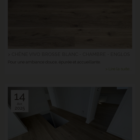
> CHÊNE VIVO BROSSE BLANC - CHAMBRE - ENGLOS
Pour une ambiance douce, épurée et accueillante.
> Lire la suite...
14
Avr.
2025