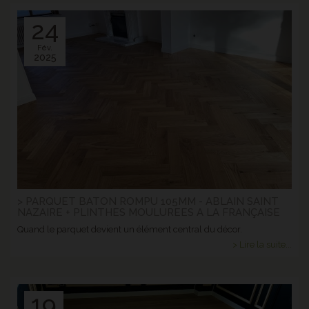
24
Fév.
2025
> PARQUET BATON ROMPU 105MM - ABLAIN SAINT
NAZAIRE + PLINTHES MOULUREES A LA FRANÇAISE
Quand le parquet devient un élément central du décor.
> Lire la suite...
19