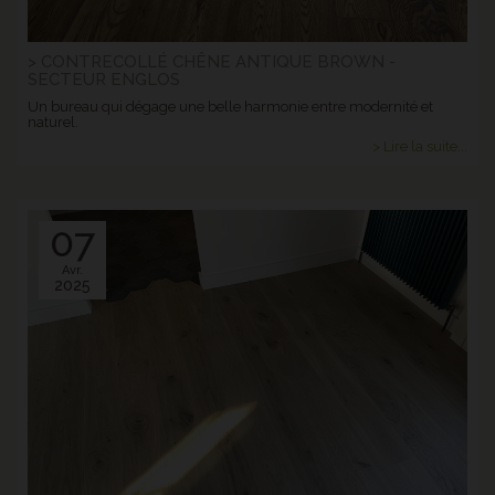
> CONTRECOLLÉ CHÊNE ANTIQUE BROWN -
SECTEUR ENGLOS
Un bureau qui dégage une belle harmonie entre modernité et
naturel.
> Lire la suite...
07
Avr.
2025