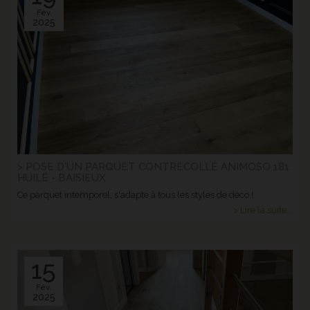
Fév.
2025
> POSE D'UN PARQUET CONTRECOLLÉ ANIMOSO 181
HUILÉ - BAISIEUX
Ce parquet intemporel, s'adapte à tous les styles de déco !
> Lire la suite...
15
Fév.
2025