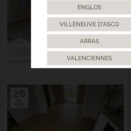
ENGLOS
VILLENEUVE D'ASCQ
ARRAS
> CHÊNE ARACHIDE NATUREL - POSE À LA
FRANÇAISE
VALENCIENNES
Un sol authentique, chaleureux et plein de personnalité
> Lire la suite...
26
Fév.
2025