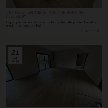
> PARQUET EN CHÊNE POINT DE HONGRIE -
FLEURBAIX
Le parquet devient le fil conducteur entre l'élégance d'hier et la
modernité d'aujourd'hui.
> Lire la suite...
21
Avr.
2025