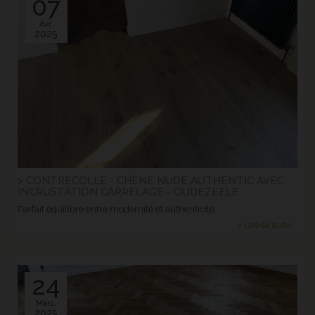
07
Avr.
2025
> CONTRECOLLÉ - CHÊNE NUDE AUTHENTIC AVEC
INCRUSTATION CARRELAGE - OUDEZEELE
Parfait équilibre entre modernité et authenticité.
> Lire la suite...
24
Mars.
2025