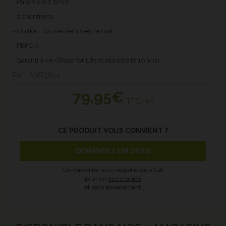
- Parement 2,5mm
- 2 chanfreins
- Finition : brossé vernis extra mat
- PEFC A+
- Garanti à vie (Wood for Life et étanchéité 10 ans)
Ref : AMT3854
79
,95€
TTC/m²
CE PRODUIT VOUS CONVIENT ?
DEMANDEZ UN DEVIS
Un conseiller vous rappelle sous 24h
pour un
devis rapide
et sans engagement.