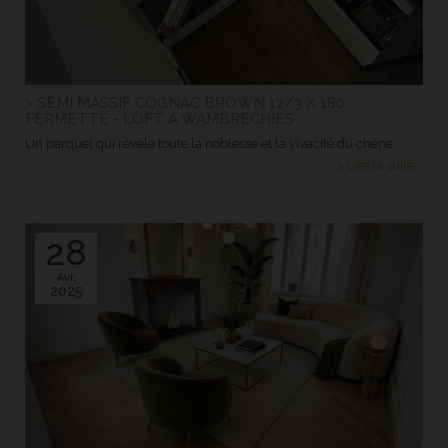
> SEMI MASSIF COGNAC BROWN 12/3 X 180
FERMETTE - LOFT À WAMBRECHIES
Un parquet qui révèle toute la noblesse et la vivacité du chêne.
> Lire la suite...
28
Avr.
2025