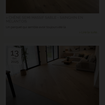
> CHÊNE SEMI MASSIF SABLE - SAINGHIN EN
MÉLANTOIS
Un parquet qui semble avoir toujours été là
> Lire la suite...
13
Oct.
2025