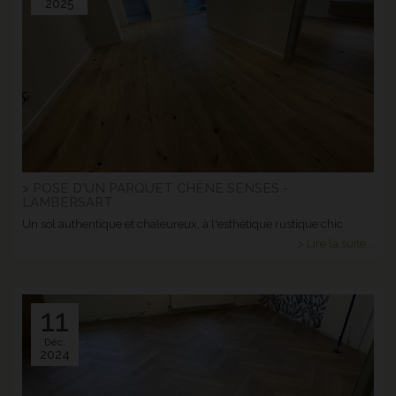
2025
> POSE D'UN PARQUET CHÊNE SENSES -
LAMBERSART
Un sol authentique et chaleureux, à l'esthétique rustique chic
> Lire la suite...
11
Déc.
2024