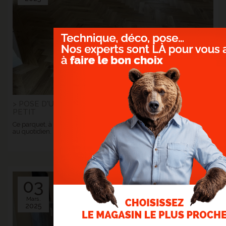
> POSE D'UN BATON ROMPU 105MM À ACHIET LE
PETIT
Ce parquet, à la fois élégant et chaleureux, offre un confort visuel
au quotidien.
> Lire la suite...
03
Mars.
2025