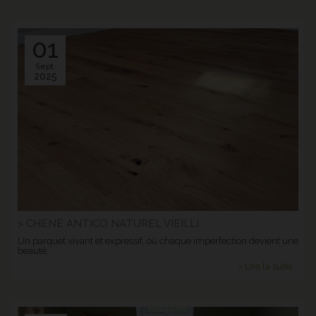
01
Sept.
2025
> CHENE ANTICO NATUREL VIEILLI
Un parquet vivant et expressif, où chaque imperfection devient une
beauté.
> Lire la suite...