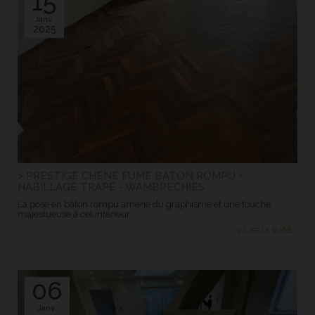
15
Janv.
2025
> PRESTIGE CHENE FUME BATON ROMPU +
HABILLAGE TRAPE - WAMBRECHIES
La pose en bâton rompu amène du graphisme et une touche
majestueuse à cet intérieur.
> Lire la suite...
06
Janv.