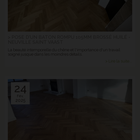
> POSE D'UN BATON ROMPU 105MM BROSSÉ HUILÉ -
NEUVILLE SAINT VAAST
La beauté intemporelle du chêne et l'importance d'un travail
soigné jusque dans les moindres détails.
> Lire la suite...
24
Fév.
2025