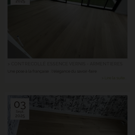
2025
> CONTRECOLLÉ ESSENCE VERNIS - ARMENTIERES
Une pose à la française : l'élégance du savoir-faire
> Lire la suite...
03
Sept.
2025