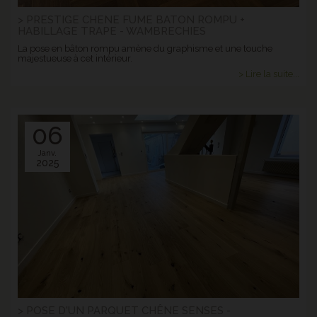
> PRESTIGE CHENE FUME BATON ROMPU +
HABILLAGE TRAPE - WAMBRECHIES
La pose en bâton rompu amène du graphisme et une touche
majestueuse à cet intérieur.
> Lire la suite...
06
Janv.
2025
> POSE D'UN PARQUET CHÊNE SENSES -