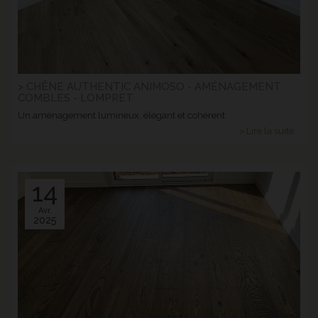
> CHÊNE AUTHENTIC ANIMOSO - AMÉNAGEMENT
COMBLES - LOMPRET
Un aménagement lumineux, élégant et cohérent
> Lire la suite...
14
Avr.
2025