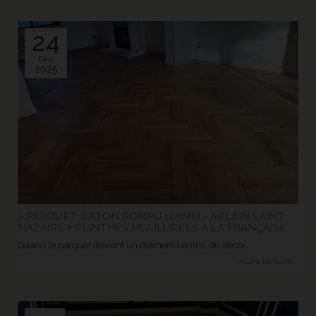
24
Fév.
2025
> PARQUET BATON ROMPU 105MM - ABLAIN SAINT
NAZAIRE + PLINTHES MOULUREES A LA FRANÇAISE
Quand le parquet devient un élément central du décor.
> Lire la suite...