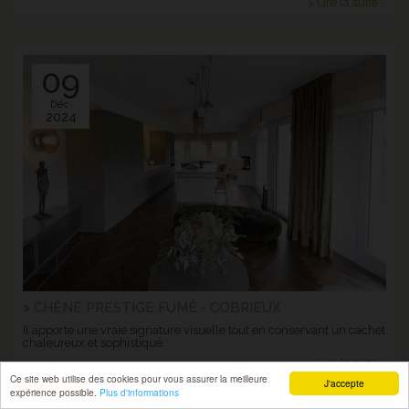
> Lire la suite...
09
Déc.
2024
> CHÊNE PRESTIGE FUMÉ - COBRIEUX
Il apporte une vraie signature visuelle tout en conservant un cachet
chaleureux et sophistiqué.
> Lire la suite...
Ce site web utilise des cookies pour vous assurer la meilleure
J'accepte
expérience possible.
Plus d'informations