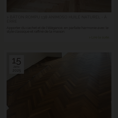
> BÂTON ROMPU 138 ANIMOSO HUILÉ NATUREL - À
ERRE
Apporter du cachet et de l'élégance, en parfaite harmonie avec le
style classique et raffiné de la maison.
> Lire la suite...
15
Janv.
2025