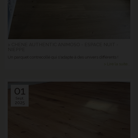
> CHENE AUTHENTIC ANIMOSO - ESPACE NUIT -
NIEPPE
Un parquet contrecollé qui s'adapte à des univers différents !
> Lire la suite...
01
Sept.
2025