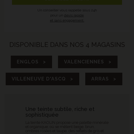
Un conseiller vous rappelle sous 24h
pour un
devis rapide
et sans engagement.
DISPONIBLE DANS NOS 4 MAGASINS
ENGLOS >
VALENCIENNES >
VILLENEUVE D'ASCQ >
ARRAS >
Une teinte subtile, riche et
sophistiquée
La teinte KAOLIN propose une palette minérale
et organique, où se mêlent beige, brun,
ombres rosées et taupe, des reflets de gris et