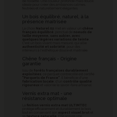
de noisette. Une couleur profonde mais douce,
idéale pour créer des ambiances calmes,
feutrées et naturellement élégantes.
Un bois équilibré, naturel, à la
présence maitrisée
La choix
Naturel 02
met en valeur un
chêne
français équilibré
, ponctué de
noeuds de
taille moyenne, sans aubier, avec
quelques légères variations de teinte
.
C'est un bois vivant mais mesuré, qui allie
authenticité et sobriété
, pour des
intérieurs à l'esthétique douce et maitrisée.
Chêne français - Origine
garantie
Issu de
forêts françaises durablement
exploitées
, ce parquet contrecollé est certifié
"Parquets de France"
. Il bénéficie d'une
fabrication locale
, d'un
contrôle qualité
rigoureux
et valorise le savoir-faire artisanal.
Vernis extra mat - une
résistance optimale
La
finition vernis extra mat ULTIMTEC
protège efficacement et durablement le bois
tout en conservant son
aspect visuel brut
et
sa
texture naturelle
. Elle assure une