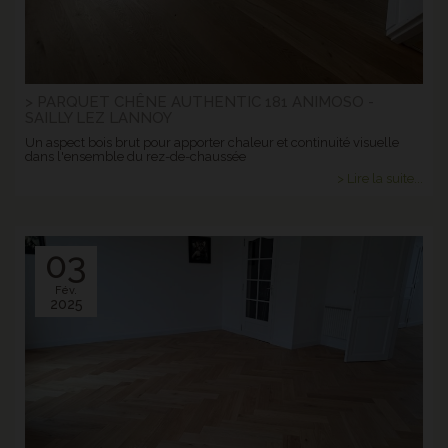
> PARQUET CHÊNE AUTHENTIC 181 ANIMOSO -
SAILLY LEZ LANNOY
Un aspect bois brut pour apporter chaleur et continuité visuelle
dans l'ensemble du rez-de-chaussée
> Lire la suite...
03
Fév.
2025