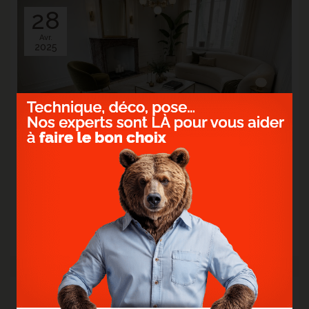
28
Avr.
2025
> PARQUET EN CHÊNE POINT DE HONGRIE -
FLEURBAIX
Le parquet devient le fil conducteur entre l'élégance d'hier et la
modernité d'aujourd'hui.
> Lire la suite...
21