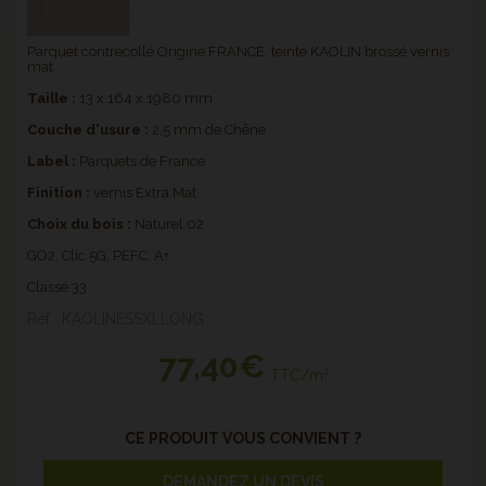
Parquet contrecollé Origine FRANCE, teinte KAOLIN brossé vernis
mat
Taille :
13 x 164 x 1980 mm
Couche d'usure :
2,5 mm de Chêne
Label :
Parquets de France
Finition :
vernis Extra Mat
Choix du bois :
Naturel 02
GO2, Clic 5G, PEFC, A+
Classe 33
Ref : KAOLINESSXLLONG
77
,40€
TTC/m²
CE PRODUIT VOUS CONVIENT ?
DEMANDEZ UN DEVIS