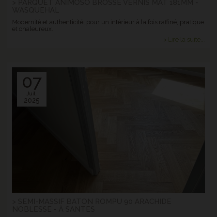
> PARQUET ANIMOSO BROSSE VERNIS MAT 181MM -
WASQUEHAL
Modernité et authenticité, pour un intérieur à la fois raffiné, pratique
et chaleureux.
> Lire la suite...
07
Juil.
2025
> SEMI-MASSIF BATON ROMPU 90 ARACHIDE
NOBLESSE - À SANTES