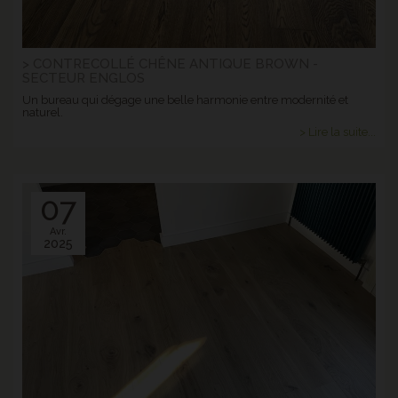
> CONTRECOLLÉ CHÊNE ANTIQUE BROWN -
SECTEUR ENGLOS
Un bureau qui dégage une belle harmonie entre modernité et
naturel.
> Lire la suite...
07
Avr.
2025