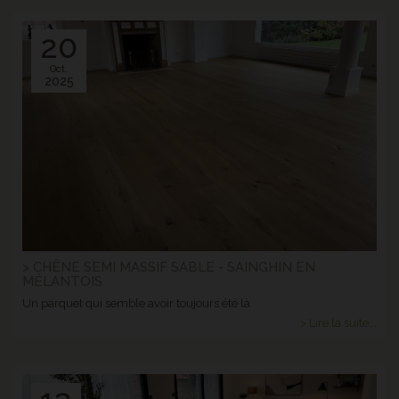
20
Oct.
2025
> CHÊNE SEMI MASSIF SABLE - SAINGHIN EN
MÉLANTOIS
Un parquet qui semble avoir toujours été là
> Lire la suite...