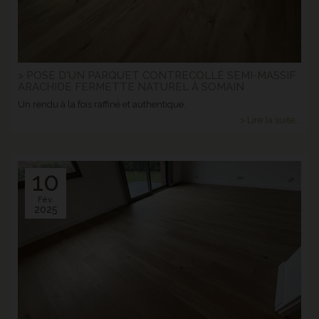
> POSE D'UN PARQUET CONTRECOLLÉ SEMI-MASSIF
ARACHIDE FERMETTE NATUREL À SOMAIN
Un rendu à la fois raffiné et authentique.
> Lire la suite...
10
Fév.
2025