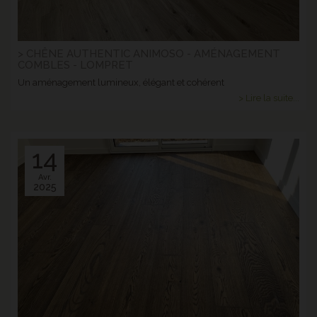
> CHÊNE AUTHENTIC ANIMOSO - AMÉNAGEMENT
COMBLES - LOMPRET
Un aménagement lumineux, élégant et cohérent
> Lire la suite...
14
Avr.
2025