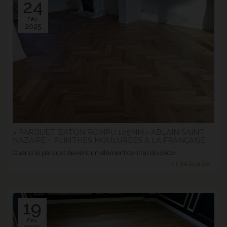
24
Fév.
2025
> PARQUET BATON ROMPU 105MM - ABLAIN SAINT
NAZAIRE + PLINTHES MOULUREES A LA FRANÇAISE
Quand le parquet devient un élément central du décor.
> Lire la suite...
19
Fév.