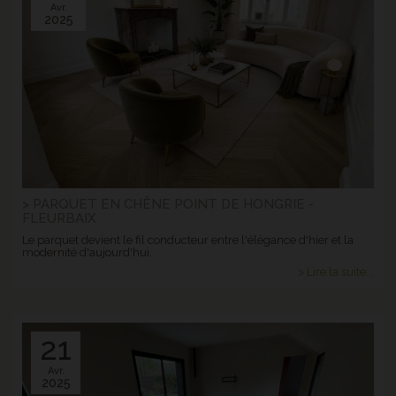
Avr.
2025
> PARQUET EN CHÊNE POINT DE HONGRIE -
FLEURBAIX
Le parquet devient le fil conducteur entre l'élégance d'hier et la
modernité d'aujourd'hui.
> Lire la suite...
21
Avr.
2025