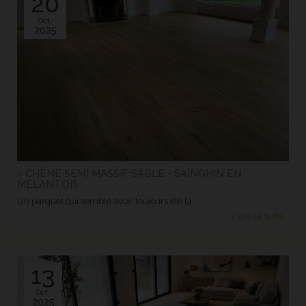
20
Oct.
2025
> CHÊNE SEMI MASSIF SABLE - SAINGHIN EN
MÉLANTOIS
Un parquet qui semble avoir toujours été là
> Lire la suite...
13
Oct.
2025