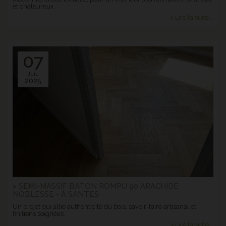
et chaleureux.
> Lire la suite...
07
Juil.
2025
> SEMI-MASSIF BATON ROMPU 90 ARACHIDE
NOBLESSE - À SANTES
Un projet qui allie authenticité du bois, savoir-faire artisanal et
finitions soignées.
> Lire la suite...