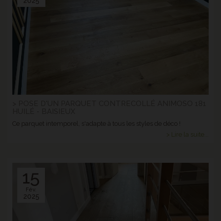
2025
> POSE D'UN PARQUET CONTRECOLLÉ ANIMOSO 181
HUILÉ - BAISIEUX
Ce parquet intemporel, s'adapte à tous les styles de déco !
> Lire la suite...
15
Fév.
2025