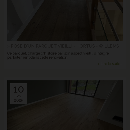
> POSE D'UN PARQUET VIEILLI - HORTUS - WILLEMS
Ce parquet, chargé d'histoire par son aspect vieilli, s'intègre
parfaitement dans cette rénovation.
> Lire la suite...
10
Fév.
2025