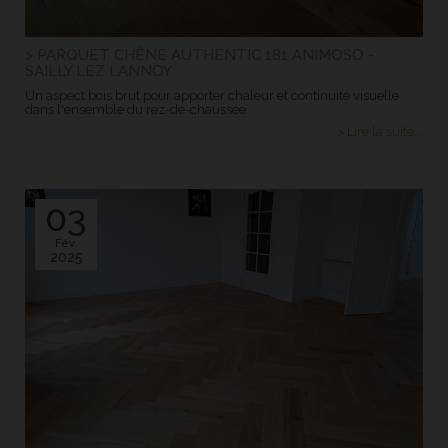
> PARQUET CHÊNE AUTHENTIC 181 ANIMOSO -
SAILLY LEZ LANNOY
Un aspect bois brut pour apporter chaleur et continuité visuelle
dans l'ensemble du rez-de-chaussée
> Lire la suite...
03
Fév.
2025