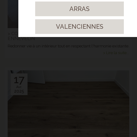
ARRAS
VALENCIENNES
> CONTRECOLLÉ CHÊNE AUTHENTIC ANIMOSO -
ENNEVELIN
Redonner vie à un intérieur tout en respectant l'harmonie existante.
> Lire la suite...
17
Avr.
2025