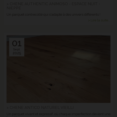
> CHENE AUTHENTIC ANIMOSO - ESPACE NUIT -
NIEPPE
Un parquet contrecollé qui s'adapte à des univers différents !
> Lire la suite...
01
Sept.
2025
> CHENE ANTICO NATUREL VIEILLI
Un parquet vivant et expressif, où chaque imperfection devient une