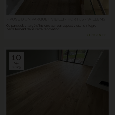
> POSE D'UN PARQUET VIEILLI - HORTUS - WILLEMS
Ce parquet, chargé d'histoire par son aspect vieilli, s'intègre
parfaitement dans cette rénovation.
> Lire la suite...
10
Fév.
2025