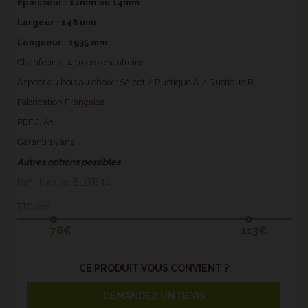
Épaisseur : 12mm ou 14mm
Largeur : 148 mm
Longueur : 1935 mm
Chanfreins : 4 micro chanfreins
Aspect du bois au choix : Sélect / Rustique A / Rustique B
Fabrication Française
PEFC, A+
Garanti 15 ans
Autres options possibles
Ref : Naturel ELITE 14
TTC/m²
76€
113€
CE PRODUIT VOUS CONVIENT ?
DEMANDEZ UN DEVIS