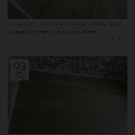
> CONTRECOLLÉ ESSENCE VERNIS - ARMENTIERES
Une pose à la française : l'élégance du savoir-faire
> Lire la suite...
03
Sept.
2025