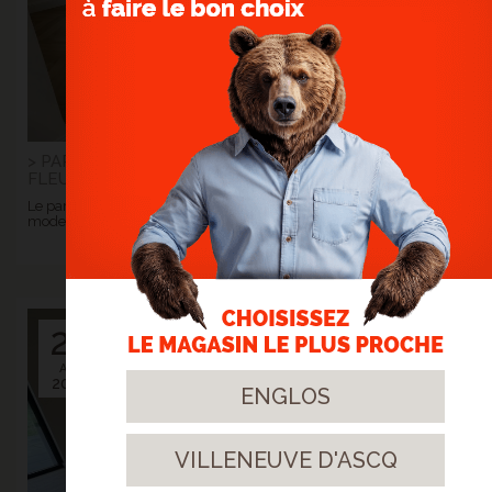
> PARQUET EN CHÊNE POINT DE HONGRIE -
FLEURBAIX
Le parquet devient le fil conducteur entre l'élégance d'hier et la
modernité d'aujourd'hui.
> Lire la suite...
21
Avr.
2025
ENGLOS
VILLENEUVE D'ASCQ