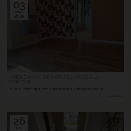
03
Mars.
2025
> CHÊNE ARACHIDE NATUREL - POSE À LA
FRANÇAISE
Un sol authentique, chaleureux et plein de personnalité
> Lire la suite...
26
Fév.