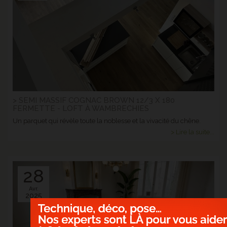
> SEMI MASSIF COGNAC BROWN 12/3 X 180
FERMETTE - LOFT À WAMBRECHIES
Un parquet qui révèle toute la noblesse et la vivacité du chêne.
> Lire la suite...
28
Avr.
2025