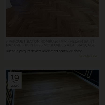
> PARQUET BATON ROMPU 105MM - ABLAIN SAINT
NAZAIRE + PLINTHES MOULUREES A LA FRANÇAISE
Quand le parquet devient un élément central du décor.
> Lire la suite...
19
Fév.
2025