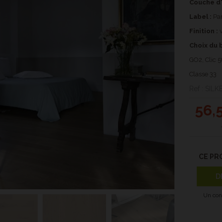
Couche d'
Label :
Par
Finition :
v
Choix du b
GO2, Clic 5
Classe 33
Ref : SI
56
,
CE PR
D
Un con