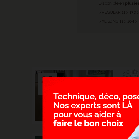
Disponible en
plusie
> REGULAR 11 x 130
> XL LONG 11 x 164 
> CHÊN
20
SAING
Un parqu
Oct.
là
2025
> CON