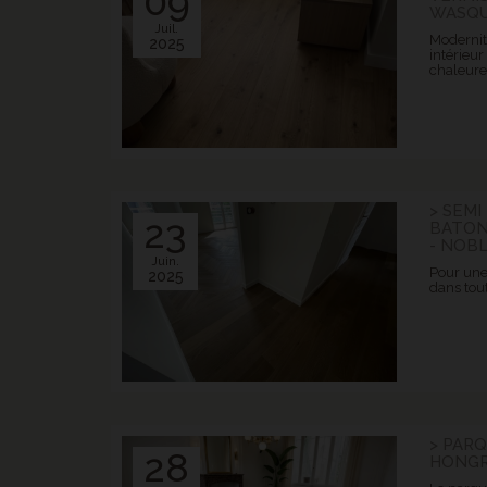
09
WASQ
Juil.
Modernité
2025
intérieur 
chaleure
> SEM
23
BATON
- NOB
Juin.
Pour une
2025
dans tou
> PAR
28
HONGRI