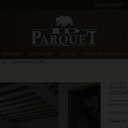
RECRUTEMENT
TERRASSES
ACCESSOIRES
OFFRES
CONSEIL ET INFORMATIO
 02" - Essentiel XL LONG
PARQUETS 
CHÊNE 
ESSENT
Parquet co
teinte SILK
STOCKS LI
Taille :
13 