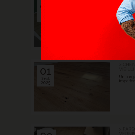
06
VERNIS
Une pose 
Oct.
savoir-fa
2025
> CHE
01
VIEILLI
Un parqu
Sept.
imperfec
2025
> PAR
VERNIS