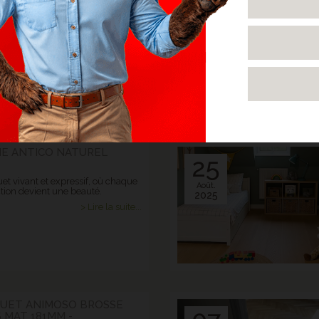
03
 - ARMENTIERES
à la française : l'élégance du
Sept.
ire
2025
> Lire la suite...
NE ANTICO NATUREL
25
et vivant et expressif, où chaque
Août.
tion devient une beauté.
2025
> Lire la suite...
QUET ANIMOSO BROSSE
 MAT 181MM -