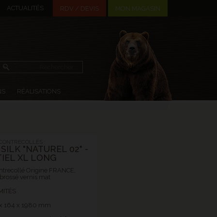
ACTUALITÉS
MON MAGASIN
RDV / DEVIS
NS
RÉALISATIONS
CONTRECOLLÉS :
SILK "NATUREL 02" -
IEL XL LONG
ntrecollé Origine FRANCE,
 brossé vernis mat
MITÉS
x 164 x 1980 mm