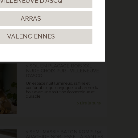
VILLENEUVE D'ASCQ
ESPACE NUIT - NIEPPE
Un parquet contrecollé qui s'adapte à des
univers différents !
ARRAS
> Lire la suite...
VALENCIENNES
> SOL EN PLACAGE BOIS XXL -
NUDE CHOIX PUR - VILLENEUVE
D'ASCQ
Un espace nuit lumineux, raffiné et
confortable, qui conjugue le charme du
bois avec une solution économique et
durable.
> Lire la suite...
> SEMI-MASSIF BATON ROMPU 90
ARACHIDE NOBLESSE - À SANTES