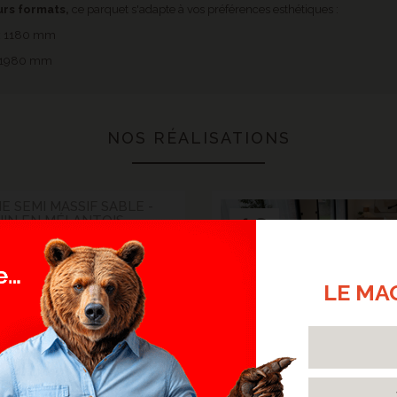
urs formats,
ce parquet s'adapte à vos préférences esthétiques :
 x 1180 mm
x 1980 mm
NOS RÉALISATIONS
E SEMI MASSIF SABLE -
13
HIN EN MÉLANTOIS
et qui semble avoir toujours été
Oct.
2025
> Lire la suite...
LE MA
TRECOLLÉ ESSENCE