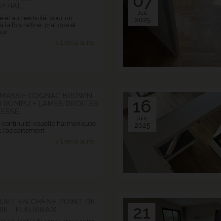
07
UEHAL
Juil.
 et authenticité, pour un
2025
à la fois raffiné, pratique et
ux.
> Lire la suite...
I MASSIF COGNAC BROWN -
16
 ROMPU + LAMES DROITES
LESSE
Juin.
 continuité visuelle harmonieuse
2025
t l'appartement.
> Lire la suite...
QUET EN CHÊNE POINT DE
21
E - FLEURBAIX