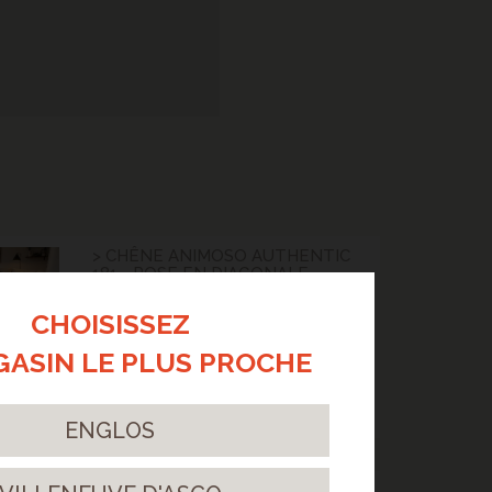
> CHÊNE ANIMOSO AUTHENTIC
181 - POSE EN DIAGONALE
Une pose en diagonale : un parti pris
esthétique fort, moderne et dynamique.
CHOISISSEZ
> Lire la suite...
GASIN LE PLUS PROCHE
ENGLOS
> CHENE AUTHENTIC ANIMOSO -