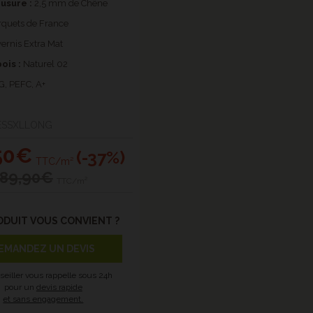
usure :
2,5 mm de Chêne
quets de France
ernis Extra Mat
ois :
Naturel 02
G, PEFC, A+
LKESSXLLONG
50€
(-37%)
TTC/m²
89
,90€
TTC/m²
ODUIT VOUS CONVIENT ?
EMANDEZ UN DEVIS
seiller vous rappelle sous 24h
pour un
devis rapide
et sans engagement.