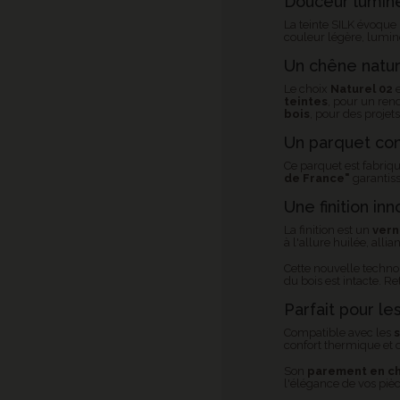
Douceur lumin
La teinte SILK évoque 
couleur légère, lumine
Un chêne nature
Le choix
Naturel 02
teintes
, pour un ren
bois
, pour des projets
Un parquet cont
Ce parquet est fabriqu
de
France"
garantiss
Une finition in
La finition est un
vern
à l'allure huilée, alli
Cette nouvelle technol
du bois est intacte. R
Parfait pour l
Compatible avec les
confort thermique et d
Son
parement en c
l'élégance de vos piè