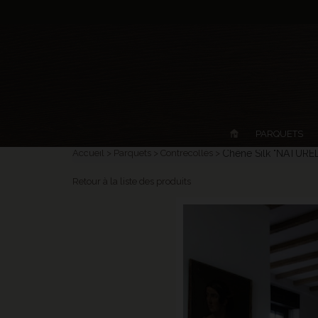
PARQUETS
Accueil
Parquets
Contrecollés
Chêne Silk "NATUREL
Retour à la liste des produits