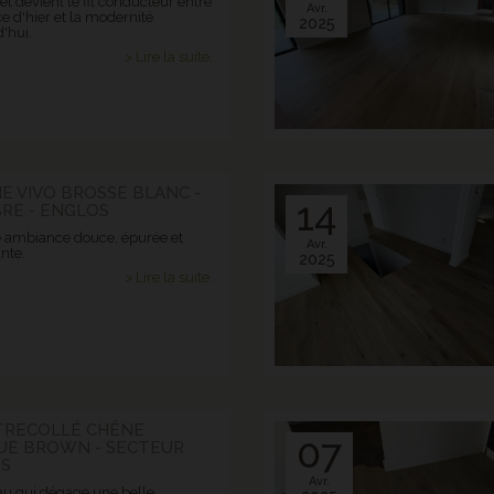
t devient le fil conducteur entre
Avr.
e d'hier et la modernité
2025
'hui.
> Lire la suite...
E VIVO BROSSE BLANC -
14
RE - ENGLOS
 ambiance douce, épurée et
Avr.
nte.
2025
> Lire la suite...
TRECOLLÉ CHÊNE
07
UE BROWN - SECTEUR
S
Avr.
u qui dégage une belle