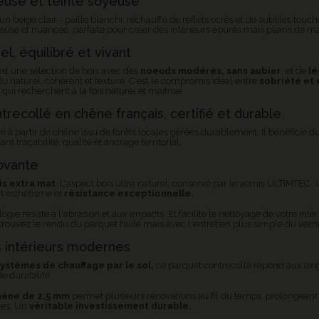
euse et teinte soyeuse
un beige clair - paille blanchi, réchauffé de reflets ocrés et de subtiles tou
use et nuancée, parfaite pour créer des intérieurs épurés mais pleins de mati
l, équilibré et vivant
est une sélection de bois avec des
noeuds modérés, sans aubier
, et de
lé
du naturel, cohérent et texturé. C'est le compromis idéal entre
sobriété et 
 qui recherchent à la fois naturel et maitrise.
recollé en chêne français, certifié et durable
é à partir de chêne issu de forêts locales gérées durablement. Il bénéficie d
ant traçabilité, qualité et ancrage territorial.
novante
is extra mat
. L'aspect bois ultra naturel, conservé par le vernis ULTIMTEC : 
ant esthétisme et
résistance exceptionnelle.
ogie résiste à l'abrasion et aux impacts. Et facilite le nettoyage de votre inté
etrouvez le rendu du parquet huilé mais avec l'entretien plus simple du verni
es intérieurs modernes
systèmes de chauffage par le sol,
ce parquet contrecollé répond aux exi
e durabilité.
hêne de 2,5 mm
permet plusieurs rénovations au fil du temps, prolongeant l
ces. Un
véritable investissement durable.