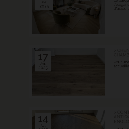
Le parque
Avr.
l'éléganc
2025
d'aujourd
> CHÊN
17
CHAMB
Pour une
Avr.
accueilla
2025
> CON
14
ANTIQ
ENGLO
Avr.
Un burea