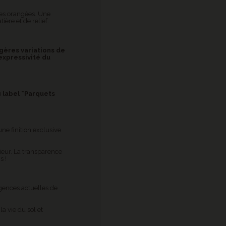
ches orangées. Une
ère et de relief.
gères variations de
expressivité du
u
label "Parquets
une finition exclusive
rieur. La transparence
s !
gences actuelles de
a vie du sol et