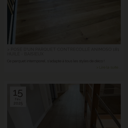
> POSE D'UN PARQUET CONTRECOLLÉ ANIMOSO 181
HUILÉ - BAISIEUX
Ce parquet intemporel, s'adapte à tous les styles de déco !
> Lire la suite...
15
Fév.
2025