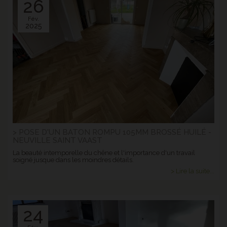
26
Fév.
2025
> POSE D'UN BATON ROMPU 105MM BROSSÉ HUILÉ -
NEUVILLE SAINT VAAST
La beauté intemporelle du chêne et l'importance d'un travail
soigné jusque dans les moindres détails.
> Lire la suite...
24