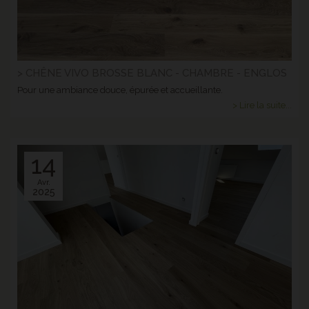
> CHÊNE VIVO BROSSE BLANC - CHAMBRE - ENGLOS
Pour une ambiance douce, épurée et accueillante.
> Lire la suite...
14
Avr.
2025