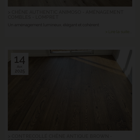
> CHÊNE AUTHENTIC ANIMOSO - AMÉNAGEMENT
COMBLES - LOMPRET
Un aménagement lumineux, élégant et cohérent
> Lire la suite...
14
Avr.
2025
> CONTRECOLLÉ CHÊNE ANTIQUE BROWN -