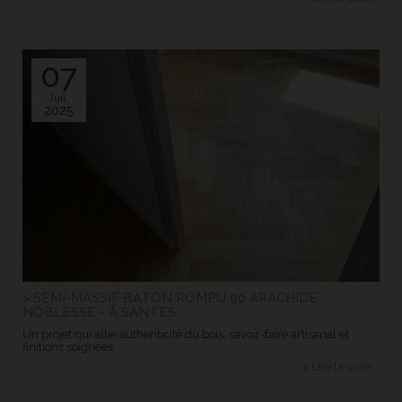
07
Juil.
2025
> SEMI-MASSIF BATON ROMPU 90 ARACHIDE
NOBLESSE - À SANTES
Un projet qui allie authenticité du bois, savoir-faire artisanal et
finitions soignées.
> Lire la suite...