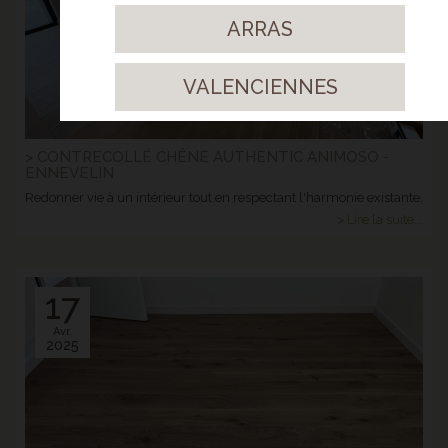
ARRAS
VALENCIENNES
> CONTRECOLLÉ CHÊNE AUTHENTIC ANIMOSO -
ENNEVELIN
Redonner vie à un intérieur tout en respectant l'harmonie existante.
> Lire la suite...
17
Avr.
2025