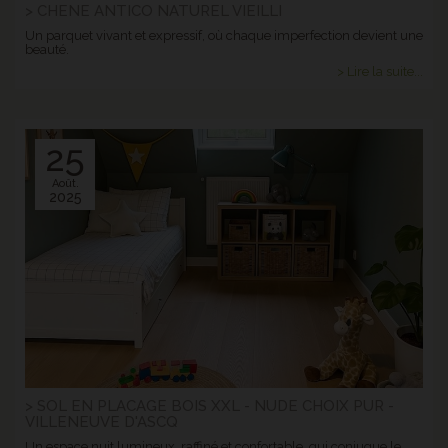
> CHENE ANTICO NATUREL VIEILLI
Un parquet vivant et expressif, où chaque imperfection devient une
beauté.
> Lire la suite...
25
Août.
2025
> SOL EN PLACAGE BOIS XXL - NUDE CHOIX PUR -
VILLENEUVE D'ASCQ
Un espace nuit lumineux, raffiné et confortable, qui conjugue le