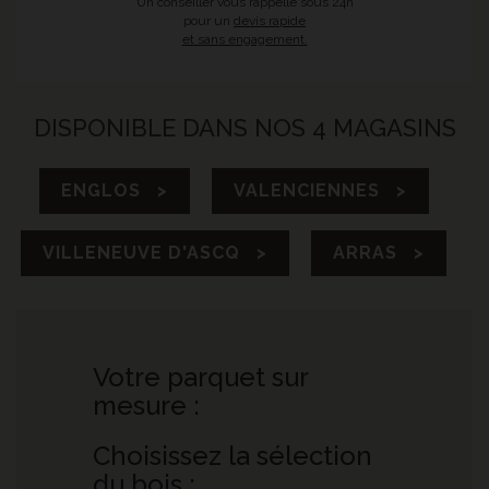
Un conseiller vous rappelle sous 24h
pour un
devis rapide
et sans engagement.
DISPONIBLE DANS NOS 4 MAGASINS
ENGLOS >
VALENCIENNES >
VILLENEUVE D'ASCQ >
ARRAS >
Votre parquet sur
mesure :
Choisissez la sélection
du bois :