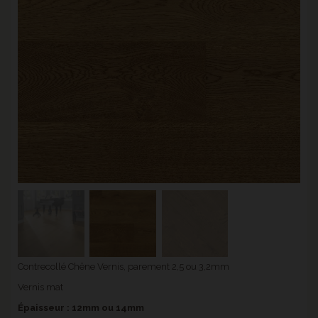
Contrecollé Chêne Vernis, parement 2,5 ou 3,2mm
Vernis mat
Épaisseur : 12mm ou 14mm