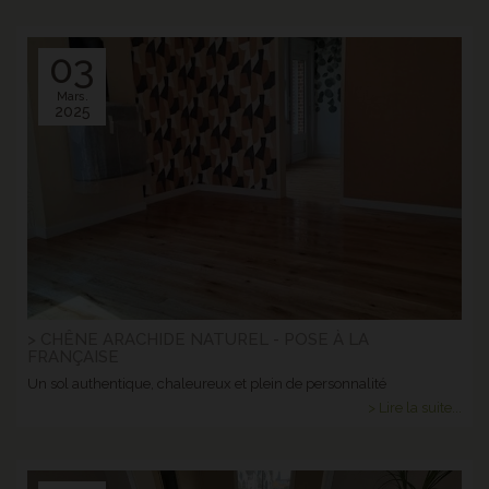
03
Mars.
2025
> CHÊNE ARACHIDE NATUREL - POSE À LA
FRANÇAISE
Un sol authentique, chaleureux et plein de personnalité
> Lire la suite...