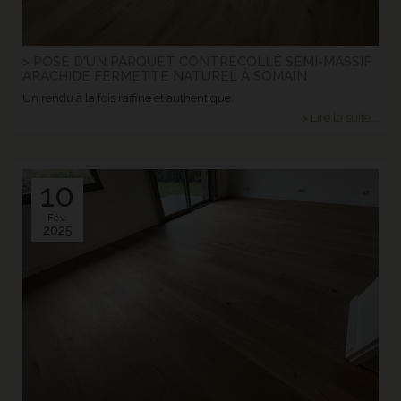
> POSE D'UN PARQUET CONTRECOLLÉ SEMI-MASSIF
ARACHIDE FERMETTE NATUREL À SOMAIN
Un rendu à la fois raffiné et authentique.
> Lire la suite...
10
Fév.
2025