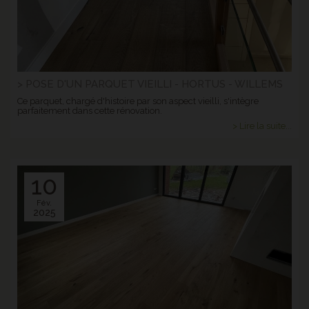
> POSE D'UN PARQUET VIEILLI - HORTUS - WILLEMS
Ce parquet, chargé d'histoire par son aspect vieilli, s'intègre
parfaitement dans cette rénovation.
> Lire la suite...
10
Fév.
2025