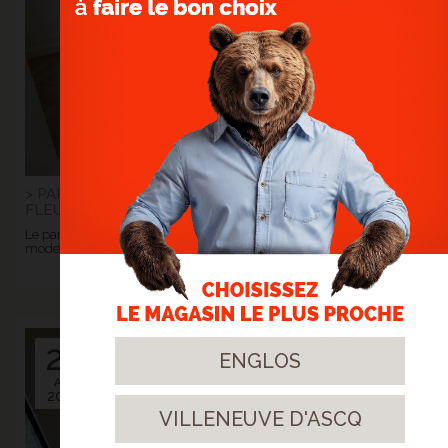
> PARQUET EN CHÊNE POINT DE HONGRIE -
FLEURBAIX
Le parquet devient le fil conducteur entre l'élégance d'hier et la
modernité d'aujourd'hui.
> Lire la suite...
21
ENGLOS
Avr.
2025
VILLENEUVE D'ASCQ