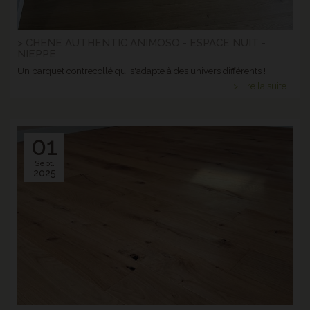
> CHENE AUTHENTIC ANIMOSO - ESPACE NUIT -
NIEPPE
Un parquet contrecollé qui s'adapte à des univers différents !
> Lire la suite...
01
Sept.
2025