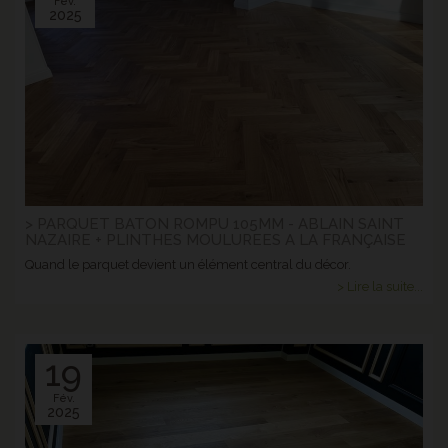
Fév.
2025
> PARQUET BATON ROMPU 105MM - ABLAIN SAINT
NAZAIRE + PLINTHES MOULUREES A LA FRANÇAISE
Quand le parquet devient un élément central du décor.
> Lire la suite...
19
Fév.
2025