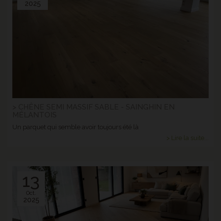
2025
> CHÊNE SEMI MASSIF SABLE - SAINGHIN EN
MÉLANTOIS
Un parquet qui semble avoir toujours été là
> Lire la suite...
13
Oct.
2025