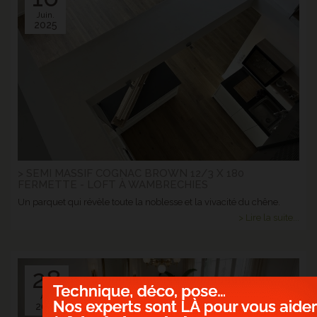
Juin.
2025
> SEMI MASSIF COGNAC BROWN 12/3 X 180
FERMETTE - LOFT À WAMBRECHIES
Un parquet qui révèle toute la noblesse et la vivacité du chêne.
> Lire la suite...
28
Avr.
2025