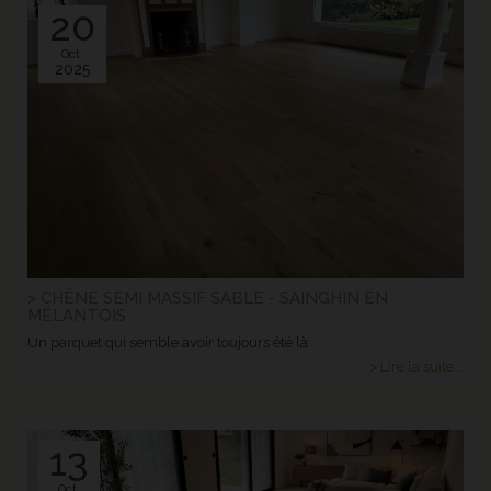
20
Oct.
2025
> CHÊNE SEMI MASSIF SABLE - SAINGHIN EN
MÉLANTOIS
Un parquet qui semble avoir toujours été là
> Lire la suite...
13
Oct.