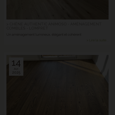
> CHÊNE AUTHENTIC ANIMOSO - AMÉNAGEMENT
COMBLES - LOMPRET
Un aménagement lumineux, élégant et cohérent
> Lire la suite...
14
Avr.
2025