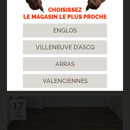
2025
ENGLOS
VILLENEUVE D'ASCQ
> CONTRECOLLÉ CHÊNE AUTHENTIC ANIMOSO -
ARRAS
ENNEVELIN
Redonner vie à un intérieur tout en respectant l'harmonie existante.
> Lire la suite...
VALENCIENNES
17
Avr.
2025