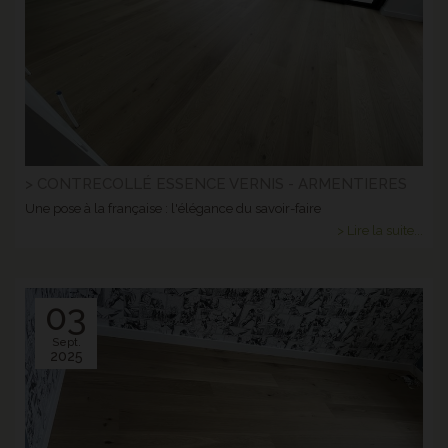
> CONTRECOLLÉ ESSENCE VERNIS - ARMENTIERES
Une pose à la française : l'élégance du savoir-faire
> Lire la suite...
03
Sept.
2025