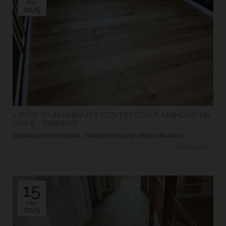
Fév.
2025
> POSE D'UN PARQUET CONTRECOLLÉ ANIMOSO 181
HUILÉ - BAISIEUX
Ce parquet intemporel, s'adapte à tous les styles de déco !
> Lire la suite...
15
Fév.
2025