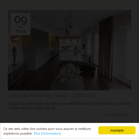
09
Déc.
2024
> CHÊNE PRESTIGE FUMÉ - COBRIEUX
Il apporte une vraie signature visuelle tout en conservant un cachet
chaleureux et sophistiqué.
> Lire la suite...
Ce site web utilise des cookies pour vous assurer la meilleure
J'accepte
expérience possible.
Plus d'informations