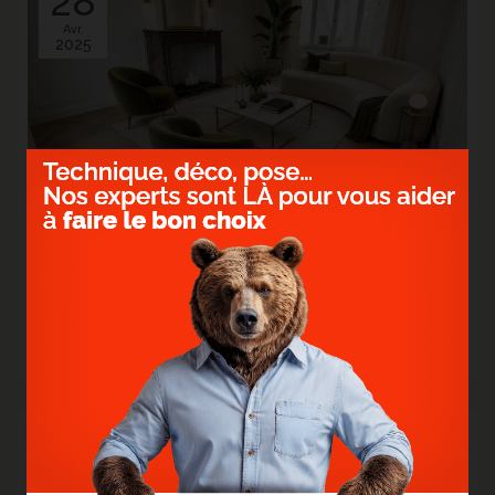
28
Avr.
2025
> PARQUET EN CHÊNE POINT DE HONGRIE -
FLEURBAIX
Le parquet devient le fil conducteur entre l'élégance d'hier et la
modernité d'aujourd'hui.
> Lire la suite...
21
Avr.