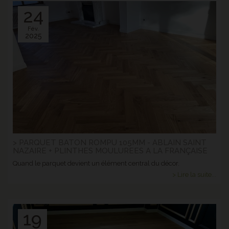
24
Fév.
2025
> PARQUET BATON ROMPU 105MM - ABLAIN SAINT
NAZAIRE + PLINTHES MOULUREES A LA FRANÇAISE
Quand le parquet devient un élément central du décor.
> Lire la suite...
19