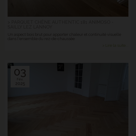
> PARQUET CHÊNE AUTHENTIC 181 ANIMOSO -
SAILLY LEZ LANNOY
Un aspect bois brut pour apporter chaleur et continuité visuelle
dans l'ensemble du rez-de-chaussée
> Lire la suite...
03
Fév.
2025