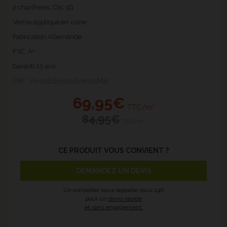
2 chanfreins, Clic 5G
Vernis appliqué en usine
Fabrication Allemande
FSC, A+
Garanti 25 ans
Ref : Vivo181BrosseVernisMat
69
,95€
TTC/m²
84
,95€
TTC/m²
CE PRODUIT VOUS CONVIENT ?
DEMANDEZ UN DEVIS
Un conseiller vous rappelle sous 24h
pour un
devis rapide
et sans engagement.