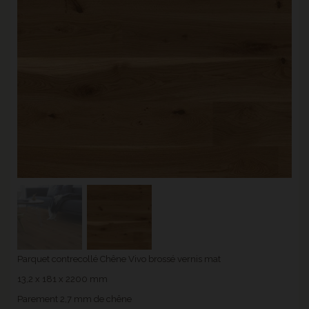
Parquet contrecollé Chêne Vivo brossé vernis mat
13,2 x 181 x 2200 mm
Parement 2,7 mm de chêne