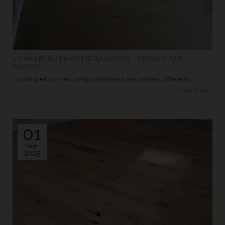
> CHENE AUTHENTIC ANIMOSO - ESPACE NUIT -
NIEPPE
Un parquet contrecollé qui s'adapte à des univers différents !
> Lire la suite...
01
Sept.
2025